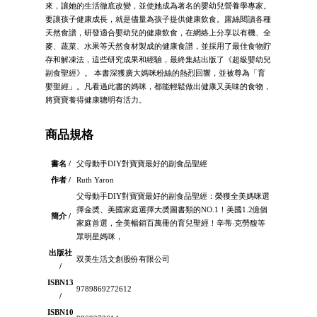
來，讓她的生活徹底改變，並使她成為著名的嬰幼兒營養學專家。
要讓孩子健康成長，就是儘量為孩子提供健康飲食。露絲閱讀各種
天然食譜，研發適合嬰幼兒的健康飲食，在網絡上分享以有機、全
麥、蔬菜、水果等天然食材製成的健康食譜，並採用了最佳食物貯
存和解凍法，這些研究成果和經驗，最終集結出版了《超級嬰幼兒
副食聖經》。 本書深獲廣大媽咪粉絲的熱烈回響，並被尊為「育
嬰聖經」。凡看過此書的媽咪，都能輕鬆做出健康又美味的食物，
將寶寶養得健康聰明有活力。
商品規格
書名 /
父母動手DIY對寶寶最好的副食品聖經
作者 /
Ruth Yaron
父母動手DIY對寶寶最好的副食品聖經：榮獲全美媽咪選
擇金奬、美國家庭選擇大奬圖書類的NO.1！美國1.2億個
簡介 /
家庭首選，全美暢銷百萬冊的育兒聖經！辛蒂‧克勞馥等
眾明星媽咪，
出版社
双美生活文創股份有限公司
/
ISBN13
9789869272612
/
ISBN10