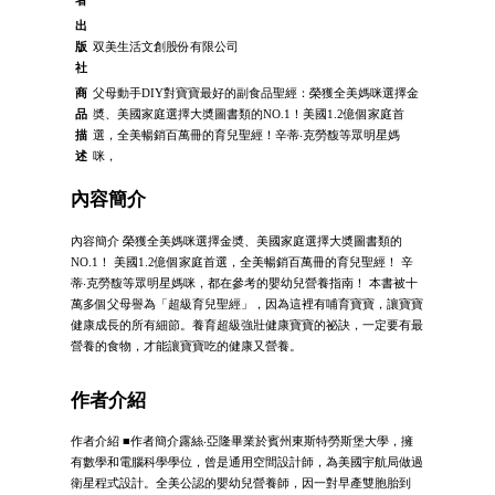
出
版
双美生活文創股份有限公司
社
商
父母動手DIY對寶寶最好的副食品聖經：榮獲全美媽咪選擇金
品
奬、美國家庭選擇大奬圖書類的NO.1！美國1.2億個家庭首
描
選，全美暢銷百萬冊的育兒聖經！辛蒂‧克勞馥等眾明星媽
述
咪，
內容簡介
內容簡介 榮獲全美媽咪選擇金奬、美國家庭選擇大奬圖書類的
NO.1！ 美國1.2億個家庭首選，全美暢銷百萬冊的育兒聖經！ 辛
蒂‧克勞馥等眾明星媽咪，都在參考的嬰幼兒營養指南！ 本書被十
萬多個父母譽為「超級育兒聖經」，因為這裡有哺育寶寶，讓寶寶
健康成長的所有細節。養育超級強壯健康寶寶的祕訣，一定要有最
營養的食物，才能讓寶寶吃的健康又營養。
作者介紹
作者介紹 ■作者簡介露絲‧亞隆畢業於賓州東斯特勞斯堡大學，擁
有數學和電腦科學學位，曾是通用空間設計師，為美國宇航局做過
衛星程式設計。全美公認的嬰幼兒營養師，因一對早產雙胞胎到