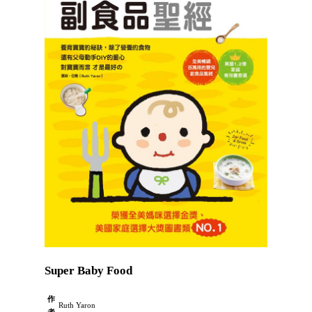
Super Baby Food
作
Ruth Yaron
者