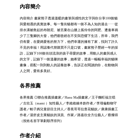
內容簡介
內容簡介 畫家熊子透過溫暖的畫筆與感性的文字與你分享100個貓
與愛相遇的真實故事。每一隻街貓都有一個不為人知的過去⋯⋯從
排水溝被救起的布朗尼、被丟棄在山腰上孤伶伶的阿肥、遭逢車禍
少了三隻腳的大發，他們都曾經在不安與恐懼下生活，所幸，我們
仍有愛，在愛媽愛爸的努力下，他們幸運的擁有了家，找到了許久
不見的幸福！用認養代替購買不只是口號，畫家熊子歷經一年的採
訪，記錄下100個街頭流浪的孩子尋愛的故事，用動人的畫與感人
的文字，記錄下一個溫馨的故事，她希望，透過一幅幅幸福的貓咪
畫像，搭配一則則動人的認養故事，告訴正在閱讀的你，在動物與
人之間，愛有多美好。
各界推薦
各界推薦 ◎聯合推薦插畫家／Hanu Ma插畫家／王子麵旺福主唱
／古欣玉（mami ）知性藝人／李維維繪本創作者／李瑾倫動物守
護者／帕子媽兒童節目主持人／香蕉哥哥拉查花貓奴／康康插畫工
作者／湯舒皮主業貓奴的演員、作家／路嘉欣全方位藝人／蔡燦得
（按姓名首字筆劃順序排列）
作者介紹