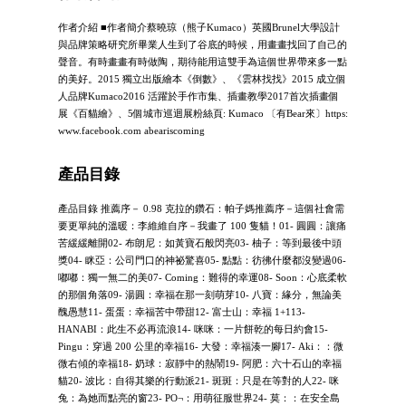
作者介紹 ■作者簡介蔡曉琼（熊子Kumaco）英國Brunel大學設計
與品牌策略研究所畢業人生到了谷底的時候，用畫畫找回了自己的
聲音。有時畫畫有時做陶，期待能用這雙手為這個世界帶來多一點
的美好。2015 獨立出版繪本《倒數》、《雲林找找》2015 成立個
人品牌Kumaco2016 活躍於手作市集、插畫教學2017首次插畫個
展《百貓繪》、5個城市巡迴展粉絲頁: Kumaco 〔有Bear來〕https:
www.facebook.com abeariscoming
產品目錄
產品目錄 推薦序－ 0.98 克拉的鑽石：帕子媽推薦序－這個社會需
要更單純的溫暖：李維維自序－我畫了 100 隻貓！01- 圓圓：讓痛
苦緩緩離開02- 布朗尼：如黃寶石般閃亮03- 柚子：等到最後中頭
獎04- 眯亞：公司門口的神祕驚喜05- 點點：彷彿什麼都沒變過06-
嘟嘟：獨一無二的美07- Coming：難得的幸運08- Soon：心底柔軟
的那個角落09- 湯圓：幸福在那一刻萌芽10- 八寶：緣分，無論美
醜愚慧11- 蛋蛋：幸福苦中帶甜12- 富士山：幸福 1+113-
HANABI：此生不必再流浪14- 咪咪：一片餅乾的每日約會15-
Pingu：穿過 200 公里的幸福16- 大發：幸福湊一腳17- Aki：：微
微右傾的幸福18- 奶球：寂靜中的熱鬧19- 阿肥：六十石山的幸福
貓20- 波比：自得其樂的行動派21- 斑斑：只是在等對的人22- 咪
兔：為她而點亮的窗23- PO¬：用萌征服世界24- 莫：：在安全島