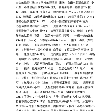
出生的朕25- Elijah：幸福的瞬間26- 米米：在雨中願望成真27- 小
不點：不隨便給出的友好28- 逮丸：愛他像呼吸一樣自然29- 拉
拉：再也不孤單30- 橘寶：為了對的相遇31- Miumiu：終於等到的
家32- 咪咪醬：加油站邊的緣分33- Kiki：：粗獷的溫柔34- Q 比：
怦然心動的感覺35- 小咪：：給我一個貓罐頭的時間36- 古力：：
心意值得掌聲鼓勵37- 喜力：：是你嗎？等你好久了38- Lulu： ：
撈起翻轉的人生39- 叉燒：：大難不死必有後福40- 粉刺：：合作
無間的默契41- 布魯：：緊緊抱一起42- 阿嗚：：一拐一拐的光彩
43- 徠卡（Leica）：等待都值得44- Eloise：：陪你，再長一點就
好45- 阿喵：：有你才踏實46- 嗶啾：：令人驚喜的 +147- 東
東：：與貓作伴，與你作伴48- 白手套：：買二送一的幸福49- 島
油：：逢凶化吉50- 島乳：：走向萬里無雲51- ㄉㄡ ˇ ㄗㄞ ˊ：每晚
一起睡覺52- 電燈泡：最閃亮的焦點53- MIKU：：總有一天會成
功54- 小玳：：原是不羈的風55- 貢丸：：腥風血雨都過去56- 滷
蛋：：孩子，歡迎回家57- 小玉：：乾脆收編吧！58- 黑米：：福
報的孩子59- 黑輪：：始終認真活著60- 咪咪：：帶來生命的寬廣
61- 皮蛋：：安心做自己62- 貓妹妹：在天上一切都好嗎？63- 可
可：：被騙也甘心64- Maru：：寄居變定居65- 福氣：：農曆初三
來到好人家66- 小乖：：天生公關奇才67- 咪咪匠：藍圖因你而成
型68- あき：：毫不猶豫的決定69- 豆豆：謝謝你們愛我70-
Chili：看著你，心情就會好71- 丸子：開啟貓奴人生72- 陶樂比：
身有不便心仍寬73- 玳玳：經歷苦難不減純真74- 叮噹：永遠有你
的位置75- 熊熊：獨特的眼睛、獨特的愛76- 鴨鴨：不是不溫柔77-
涼麵：有你，黑白變彩色78- 貝果：回頭帶走幸福79- 饅頭：怎麼