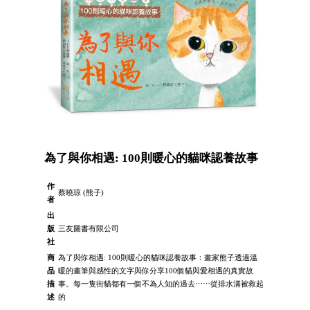
為了與你相遇: 100則暖心的貓咪認養故事
作
蔡曉琼 (熊子)
者
出
版
三友圖書有限公司
社
商
為了與你相遇: 100則暖心的貓咪認養故事：畫家熊子透過溫
品
暖的畫筆與感性的文字與你分享100個貓與愛相遇的真實故
描
事。每一隻街貓都有一個不為人知的過去⋯⋯從排水溝被救起
述
的