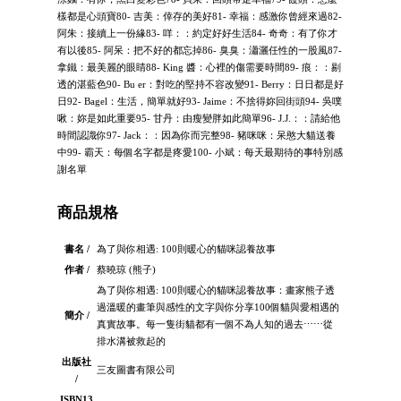
樣都是心頭寶80- 吉美：倖存的美好81- 幸福：感激你曾經來過82-
阿朱：接續上一份緣83- 咩：：約定好好生活84- 奇奇：有了你才
有以後85- 阿呆：把不好的都忘掉86- 臭臭：瀟灑任性的一股風87-
拿鐵：最美麗的眼睛88- King 醬：心裡的傷需要時間89- 痕：：剔
透的湛藍色90- Bu er：對吃的堅持不容改變91- Berry：日日都是好
日92- Bagel：生活，簡單就好93- Jaime：不捨得妳回街頭94- 吳噗
啾：妳是如此重要95- 甘丹：由瘦變胖如此簡單96- J.J.：：請給他
時間認識你97- Jack：：因為你而完整98- 豬咪咪：呆憨大貓送養
中99- 霸天：每個名字都是疼愛100- 小斌：每天最期待的事特別感
謝名單
商品規格
書名 /
為了與你相遇: 100則暖心的貓咪認養故事
作者 /
蔡曉琼 (熊子)
為了與你相遇: 100則暖心的貓咪認養故事：畫家熊子透
過溫暖的畫筆與感性的文字與你分享100個貓與愛相遇的
簡介 /
真實故事。每一隻街貓都有一個不為人知的過去⋯⋯從
排水溝被救起的
出版社
三友圖書有限公司
/
ISBN13