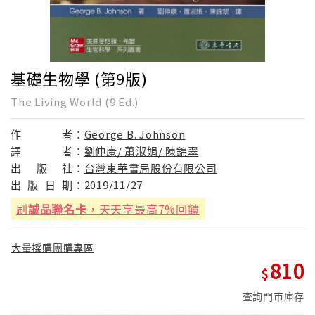
基礎生物學 (第9版)
The Living World (9 Ed.)
作
者：
George B. Johnson
譯
者：
劉仲康/ 蕭淑娟/ 陳錦翠
出
版
社：
台灣東華書局股份有限公司
出
版
日
期：
2019/11/27
刷
誠品聯名卡
，天天享最高7%回饋
大量採購團購專區
810
查詢門市庫存