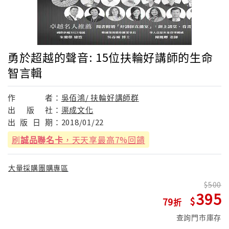
勇於超越的聲音: 15位扶輪好講師的生命
智言輯
作
者：
吳佰鴻/ 扶輪好講師群
出
版
社：
渠成文化
出
版
日
期：
2018/01/22
刷
誠品聯名卡
，天天享最高7%回饋
大量採購團購專區
500
395
79
查詢門市庫存