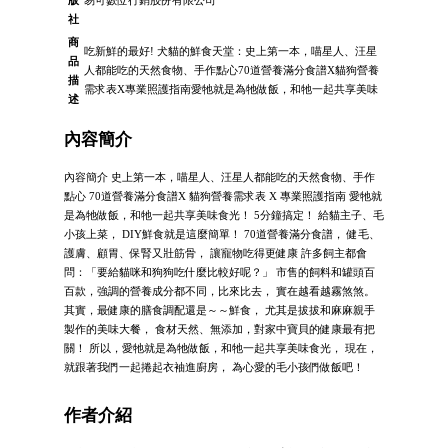
版
易可數位行銷股份有限公司
社
商
吃新鮮的最好! 犬貓的鮮食天堂：史上第一本，喵星人、汪星
品
人都能吃的天然食物、手作點心70道營養滿分食譜X貓狗營養
描
需求表X專業照護指南愛牠就是為牠做飯，和牠一起共享美味
述
內容簡介
內容簡介 史上第一本，喵星人、汪星人都能吃的天然食物、手作
點心 70道營養滿分食譜X 貓狗營養需求表 X 專業照護指南 愛牠就
是為牠做飯，和牠一起共享美味食光！ 5分鐘搞定！ 給貓主子、毛
小孩上菜， DIY鮮食就是這麼簡單！ 70道營養滿分食譜， 健毛、
護膚、顧胃、保腎又壯筋骨， 讓寵物吃得更健康 許多飼主都會
問：「要給貓咪和狗狗吃什麼比較好呢？」 市售的飼料和罐頭百
百款，強調的營養成分都不同，比來比去， 實在越看越霧煞煞。
其實，最健康的膳食調配還是～～鮮食， 尤其是拔拔和麻麻親手
製作的美味大餐， 食材天然、無添加，對家中寶貝的健康最有把
關！ 所以，愛牠就是為牠做飯，和牠一起共享美味食光， 現在，
就跟著我們一起捲起衣袖進廚房， 為心愛的毛小孩們做飯吧！
作者介紹