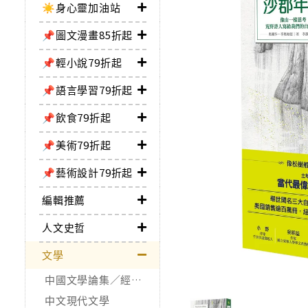
☀️身心靈加油站
📌圖文漫畫85折起
📌輕小說79折起
📌語言學習79折起
📌飲食79折起
📌美術79折起
📌藝術設計79折起
編輯推薦
人文史哲
文學
中國文學論集／經典作品
中文現代文學