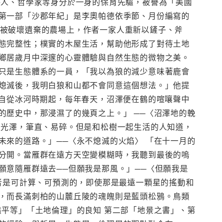
詩人、哲學家等身分於一身的保育先驅，被譽為「美國
第一部「沙郡年紀」是李奧帕德依季節、月份編寫的
作而被破壞遺棄的農場上，作者一家人重新以鏟子、斧
態完整性；樸實的木屋生活，幫助他形成了對待土地
鄉居歲月中深邃的心靈體驗與自然生態的微物之美。
只是生態體系的一員，「我以為狼的減少意味著鹿會
熄滅後，我明白狼和山都不會同意這個想法。」他提
贖。「自從冰河時期起，每年春天，沼澤便在鶴的喧嚷聲中
歷史中，那浸濕了的幾頁之上。」 ──〈沼澤地的輓
的光澤，筆直、易碎。但是和松樹一起生活的人知道，
來的道路。」──〈永不熄滅的火焰〉 「在十一月的
分開。當雁群在遠方天空變模糊時，我聽到最後的嗚
願意隨雁群遠去──但願我是那風。」──〈但願我是
─後者是可計算、可預測的，即使那是最遠一顆星的搖動和
，而長滿刺柏的山麓丘陵的魂魄則是藍頭松鴉。鳥類
平等」「土地倫理」的良知 第二部「地景之書」、第