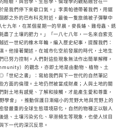
的經驗，與哲學、生態學、倫理學的觀點融合在一
於是我們停下來歇口氣。」李奧帕德帶著我們，用鋸
個郡之外的巴布科克附近，最後一隻旅鴿被子彈擊中
八七九年，在某個星期一的早晨，麥長蝽、雞母蟲、銹
耗盡了土壤的肥力。」「一八七八年，一名來自索克
越近一世紀的橡木年輪，編入歷史紀事，提醒我們：
演。他接著闡述，在城市化空前發展的時代，土地生
們已努力控制。人們對這些現象無法作出簡單解釋，
ommunity）的觀念，亦即土地是由動物、植物、土
◎「世紀之書」：寫給我們與下一世代的自然筆記
些方面的倫理。土地仍然被當成財產；人與土地的關
們對土地有感覺、了解和接觸，才能產生愛和尊重，
「荒野學會」，推動保護日漸縮小的荒野大地與荒野上的
愈發嚴重的全球生態環境惡化，自然的物種正以駭人
後退、土壤污染劣化、旱澇頻生等現象，也使人怵目
與下一代的深沉反思。