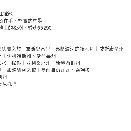
紅燈籠
斧頭在手•堅實的堡壘
地上的松樹•編號65290
奧德賽之旅•旅鴿紀念碑•弗蘭波河的獨木舟｜威斯康辛州
腿｜伊利諾斯州、愛荷華州
思考•棕熊｜亞利桑那州、新墨西哥州
湖•加維蘭河之歌｜墨西哥奇瓦瓦、索諾拉
他州
曼尼托巴