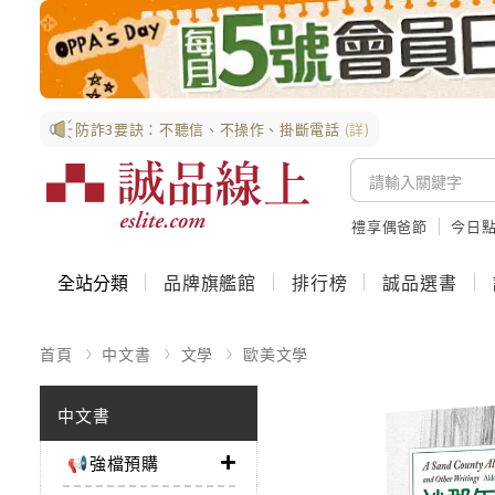
防詐3要訣：不聽信、不操作、掛斷電話
(詳)
禮享偶爸節
今日
全站分類
品牌旗艦館
排行榜
誠品選書
首頁
中文書
文學
歐美文學
中文書
📢強檔預購