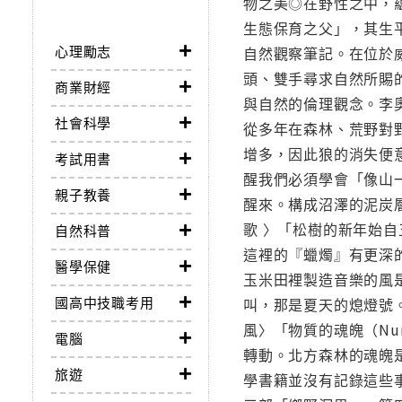
物之美◎在野性之中，
生態保育之父」，其生
心理勵志
自然觀察筆記。在位於威
頭、雙手尋求自然所賜
商業財經
與自然的倫理觀念。李
社會科學
從多年在森林、荒野對
增多，因此狼的消失便
考試用書
醒我們必須學會「像山一
親子教養
醒來。構成沼澤的泥炭
歌 〉「松樹的新年始
自然科普
這裡的『蠟燭』有更深
醫學保健
玉米田裡製造音樂的風
國高中技職考用
叫，那是夏天的熄燈號
風〉「物質的魂魄（Nu
電腦
轉動。北方森林的魂魄
旅遊
學書籍並沒有記錄這些