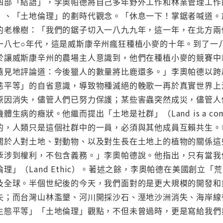
四部「結語」，李奧帕德將自己多年野外工作和林業管理工作
」、「土地倫理」的劃時代觀念。「休息一下！掌鋸者喊道。
的老橡樹：「我們的鋸子切入一八九九年，這一年，在北方兩
一八七○年代，這是威斯康辛州瘋狂種植小麥的十年。到了一
於讓威斯康辛州的農場主人意識到，他們在種植小麥的競賽中
遠見地評論道：今後獵人的數量將比鹿還多。」李奧帕德以跨
態平等」的自省意識，導致物種滅絕的輓歌一再於真實世界上
原因消失，儘管人們已努力保護；某些害蟲突然成災，儘管人
生病的癥狀。他繼而提出「土地是社群」（Land is a c
的，人類只是這個社群中的一員，必須與其他成員互賴共生。
關於人對土地、對動物、以及對生長在土地上的植物的關係這
牽涉到權利，不包含義務。」李奧帕德說。他指出，只有當我
理」（Land Ethic）。著述之餘，李奧帕德在美國創立
及全球。半個世紀後的今天，我們面對的是更大規模的開發和
失；而台灣山林濫墾、河川開採沙石、溼地沙洲消失、海岸線
生態平等」「土地倫理」觀點，不但未曾過時，更是寫給我們