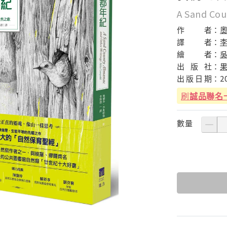
A Sand Cou
作
者：
譯
者：
李
繪
者：
出
版
社：
出
版
日
期：
2
刷
誠品聯名
數量