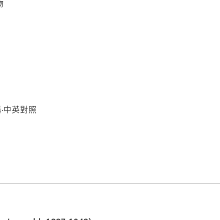
物
稱‧中英對照