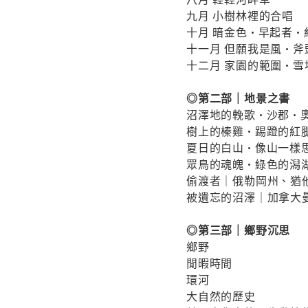
九月 小樹林裡的合唱
十月 暗金色•早起者•
十一月 但願我是風•
十二月 家園的範圍•雪
◎第二部｜地景之書
沼澤地的輓歌•沙郡•
樹上的榛雞•踢蹬的紅
夏日的白山•像山一樣
眾鳥的魂魄•綠色的潟
偷渡者｜俄勒岡州、猶
被遺忘的沼澤｜加拿大
◎第三部｜鄉野沉思
鄉野
閒暇時間
環河
大自然的歷史