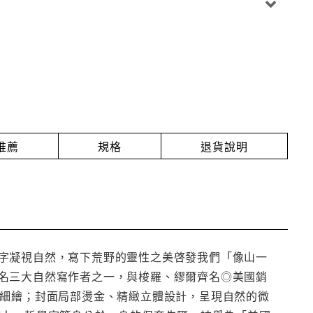
推薦
規格
退貨說明
字凝視自然，寫下荒野的靈性之美啓發我們「像山一
名三大自然寫作者之一，與梭羅、繆爾齊名◎美國銷
筆細繪；封面局部燙金、精緻立體設計，呈現自然的微