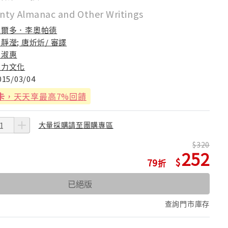
nty Almanac and Other Writings
奧爾多．李奧帕德
靜瀅; 唐炘炘/ 審譯
吳淑惠
果力文化
015/03/04
卡
，天天享最高7%回饋
大量採購請至團購專區
320
252
79
已絕版
查詢門市庫存