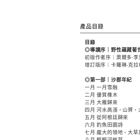
產品目錄
目錄
◎導讀序｜野性蘊藏著
初版作者序｜奧爾多‧李
增訂版序｜卡羅琳‧克拉
◎第一部｜沙郡年紀
一月 一月雪融
二月 優質橡木
三月 大雁歸來
四月 河水高漲•山薺•
五月 從阿根廷歸來
六月 釣魚田園詩
七月 龐大的領地•大草
八月 輕輕河畔草