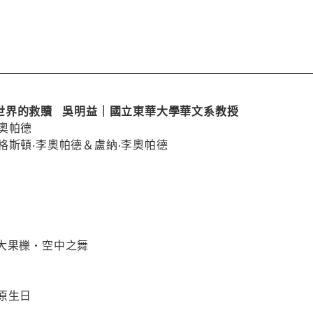
世界的救贖 吳明益｜國立東華大學華文系教授
奧帕德
格斯頓‧李奧帕德＆盧納‧李奧帕德
大果櫟•空中之舞
原生日