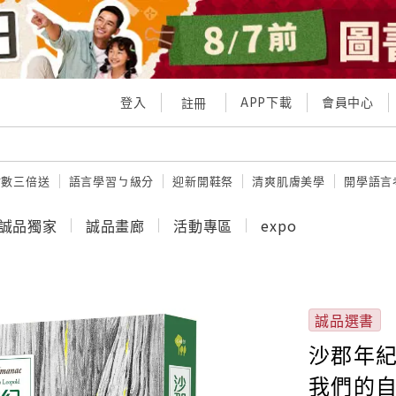
登入
APP下載
會員中心
註冊
點數三倍送
語言學習ㄅ級分
迎新開鞋祭
清爽肌膚美學
開學語言
誠品獨家
誠品畫廊
活動專區
expo
誠品選書
沙郡年紀
我們的