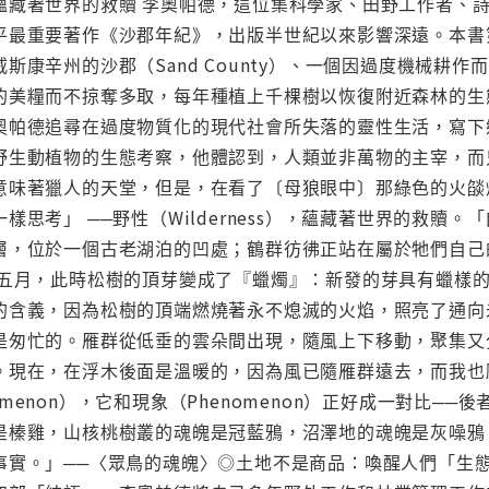
蘊藏著世界的救贖 李奧帕德，這位集科學家、田野工作者、
平最重要著作《沙郡年紀》，出版半世紀以來影響深遠。本書
斯康辛州的沙郡（Sand County）、一個因過度機械耕
的美糧而不掠奪多取，每年種植上千棵樹以恢復附近森林的生
奧帕德追尋在過度物質化的現代社會所失落的靈性生活，寫下
野生動植物的生態考察，他體認到，人類並非萬物的主宰，而
意味著獵人的天堂，但是，在看了〔母狼眼中〕那綠色的火燄
樣思考」 ──野性（Wilderness），蘊藏著世界的救
層，位於一個古老湖泊的凹處；鶴群彷彿正站在屬於牠們自己的
自五月，此時松樹的頂芽變成了『蠟燭』：新發的芽具有蠟樣
的含義，因為松樹的頂端燃燒著永不熄滅的火焰，照亮了通向未
是匆忙的。雁群從低垂的雲朵間出現，隨風上下移動，聚集又
。現在，在浮木後面是溫暖的，因為風已隨雁群遠去，而我也
menon），它和現象（Phenomenon）正好成一對比─
是榛雞，山核桃樹叢的魂魄是冠藍鴉，沼澤地的魂魄是灰噪鴉
事實。」──〈眾鳥的魂魄〉◎土地不是商品：喚醒人們「生態