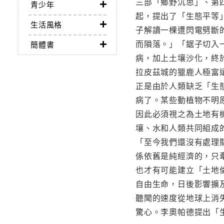
三部「鄉野沉思」、第
青少年
起，提出了「生態平等
生活風格
子解讀一棵遭閃電劈斷
而隕落。」「鋸子切入
簡體書
病，加上土壤沙化，終
拉皮茲城的獵鹿人極富
正是由於人類缺乏「生
病了。某些動植物不明
因此必須視之為土地有機體
壤、水和人類共同組成
「至今我們還沒有處理
係依舊是純經濟的，只
也才有可能建立「土地倫
自由生命，日後影響擴
聽聞的速度從地球上消
驚心。李奧帕德提出「