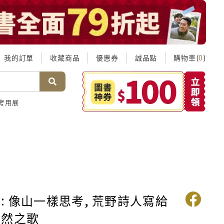
我的訂單
收藏商品
優惠券
誠品點
購物車(
)
0
考用展
: 像山一樣思考, 荒野詩人寫給
自然之歌