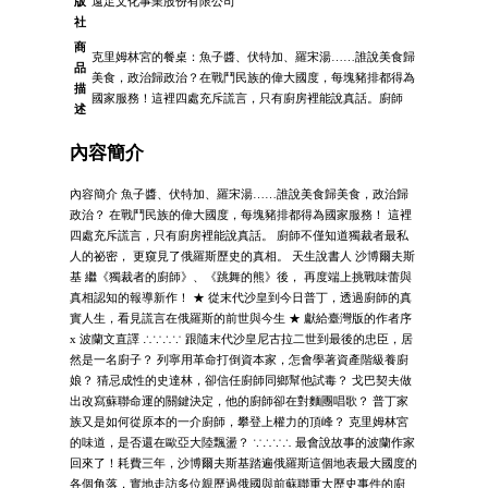
版
遠足文化事業股份有限公司
社
商
克里姆林宮的餐桌：魚子醬、伏特加、羅宋湯……誰說美食歸
品
美食，政治歸政治？在戰鬥民族的偉大國度，每塊豬排都得為
描
國家服務！這裡四處充斥謊言，只有廚房裡能說真話。廚師
述
內容簡介
內容簡介 魚子醬、伏特加、羅宋湯……誰說美食歸美食，政治歸
政治？ 在戰鬥民族的偉大國度，每塊豬排都得為國家服務！ 這裡
四處充斥謊言，只有廚房裡能說真話。 廚師不僅知道獨裁者最私
人的祕密， 更窺見了俄羅斯歷史的真相。 天生說書人 沙博爾夫斯
基 繼《獨裁者的廚師》、《跳舞的熊》後， 再度端上挑戰味蕾與
真相認知的報導新作！ ★ 從末代沙皇到今日普丁，透過廚師的真
實人生，看見謊言在俄羅斯的前世與今生 ★ 獻給臺灣版的作者序
x 波蘭文直譯 ∴∵∴∵ 跟隨末代沙皇尼古拉二世到最後的忠臣，居
然是一名廚子？ 列寧用革命打倒資本家，怎會學著資產階級養廚
娘？ 猜忌成性的史達林，卻信任廚師同鄉幫他試毒？ 戈巴契夫做
出改寫蘇聯命運的關鍵決定，他的廚師卻在對麵團唱歌？ 普丁家
族又是如何從原本的一介廚師，攀登上權力的頂峰？ 克里姆林宮
的味道，是否還在歐亞大陸飄盪？ ∵∴∵∴ 最會說故事的波蘭作家
回來了！耗費三年，沙博爾夫斯基踏遍俄羅斯這個地表最大國度的
各個角落，實地走訪多位親歷過俄國與前蘇聯重大歷史事件的廚