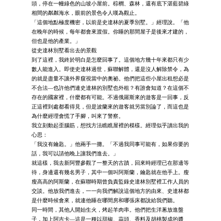
頭，停在一幢綠色的山坡小屋前。棕櫚、森林，還有底下湛藍碧綠
相間的粼粼海水，眼前的景色令人嘆為觀止。
「這個地點極度機密，以前是史達林的夏季別墅。」經理說。「他
在晚年的時候，每年都會來渡假。你睡的那間屋子是後來才建的，
但也是他的產業。」
從史達林別墅看出去的景觀
到了這裡，我終於明白是怎麼回事了。這個地方幾十年來都只有少
數人能進入。即使史達林過世，蘇聯解體，還是沒人解除禁令，為
的就是盡量不讓外界窺視當中的奧祕。他們把這些小屋出租想必是
不合法—也許他們連史達林的別墅也外租？有誰會知道？在這個不
存在的國家裡，什麼都有可能。不過俄羅斯來的遊客是一回事，反
正這裡到處都看得見，但是波蘭來的遊客就另當別論了，而這也是
為什麼經理會慌了手腳，叫來了警察。
我立刻動起歪腦筋，想找方法瞧瞧屋裡的模樣。經理似乎讀出我的
心思：
「我沒有鑰匙。」他兩手一攤。「不過我同事可能有，如果你要的
話，我可以請他晚上讓我們進去。」
就這樣，我去新阿豐參觀了一整天的古蹟，回來時經理已在那邊等
待，身邊還有幾名男子，其中一個叫阿斯蘭，鑰匙就在他手上。瘦
瘦高高的阿斯蘭，在蘇聯時期曾負責監錄史達林別墅裡工作人員的
交談。他放我們進去，一一向我們解說這個地方的由來、史達林都
是什麼時候會來，就連他睡在哪間房和哪張床都說給我們聽。
同一時間，其他人開始生火，烤起羊肉串。他們把生洋蔥放進盤
子，加上阿吉卡—這是一種以甜椒、蒜頭、香料及胡桃製成的醬