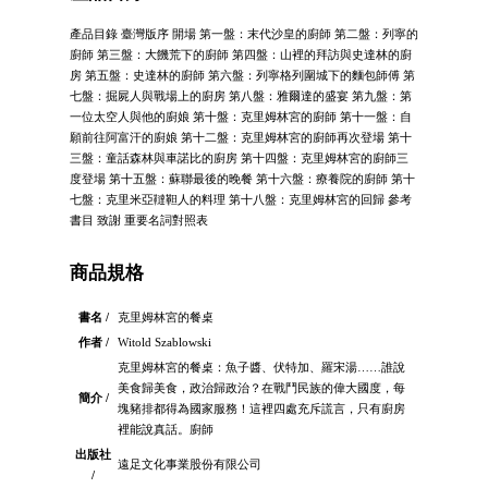
產品目錄 臺灣版序 開場 第一盤：末代沙皇的廚師 第二盤：列寧的
廚師 第三盤：大饑荒下的廚師 第四盤：山裡的拜訪與史達林的廚
房 第五盤：史達林的廚師 第六盤：列寧格列圍城下的麵包師傅 第
七盤：掘屍人與戰場上的廚房 第八盤：雅爾達的盛宴 第九盤：第
一位太空人與他的廚娘 第十盤：克里姆林宮的廚師 第十一盤：自
願前往阿富汗的廚娘 第十二盤：克里姆林宮的廚師再次登場 第十
三盤：童話森林與車諾比的廚房 第十四盤：克里姆林宮的廚師三
度登場 第十五盤：蘇聯最後的晚餐 第十六盤：療養院的廚師 第十
七盤：克里米亞韃靼人的料理 第十八盤：克里姆林宮的回歸 參考
書目 致謝 重要名詞對照表
商品規格
書名 /
克里姆林宮的餐桌
作者 /
Witold Szablowski
克里姆林宮的餐桌：魚子醬、伏特加、羅宋湯……誰說
美食歸美食，政治歸政治？在戰鬥民族的偉大國度，每
簡介 /
塊豬排都得為國家服務！這裡四處充斥謊言，只有廚房
裡能說真話。廚師
出版社
遠足文化事業股份有限公司
/