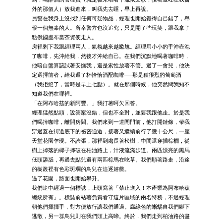
外的那個人）放我進來，叫我先去睡，早上再說。
員警在我身上沒找到任何可疑物品，經理也開始覺得自己錯了，舉
報一個無辜的人。所幸警方也沒追究，只是開了些玩笑，跟我拿了
點俄國盧布當茶資便走人。
房裡剩下我跟經理兩人，氣氛越來越尷尬。經理用小小的手沖壺泡
了咖啡，先沖給我，然後才沖給自己。在我們沉默地喝著咖啡時，
他暗自盤算該試著安撫我，還是索性放著不管。過了一會兒，他決
定選擇前者，給我遞了杯恰恰酒配咖啡──那是種很烈的葡萄酒
（我拒絕了，當時是早上七點）。就在那個時候，他突然問我知不
知道我們在哪裡。
「在阿布哈茲的新阿豐。」我打著呵欠回答。
經理猛然點頭，說答案沒錯，但也不全對，並要我跟他走。於是我
們喝掉咖啡，離開房間。我們來到一道閘門前，他打開鏈條，帶我
穿過蓋在街道底下的祕密通道，接著又繼續前行了幾十公尺，一座
天堂花園乍現。不誇張，那裡到處長著松樹，中間還穿插棕櫚，從
樹上掉落的椰子摔破在柏油路上，汁液流滿步道。兩匹漂亮的黑馬
低頭舔舐，再過去點兒還有兩匹棕馬在吃草。我們順著路走，沿途
的樹叢裡有色彩斑斕的鳥兒在追逐嬉戲。
過了花園，路面也開始攀升。
我們途中經過一個標誌，上頭寫著「禁止進入！本產業為阿布哈茲
總統所有」。標誌前站著負責看守這片區域的兩名特務，不過經理
朝他們揮揮手，對方便放行讓我們通過。腐綠色的蜥蜴自我們腳下
逃散，另一群鳥兒則在我們頭上高啼。終於，我們走到柏油路的盡