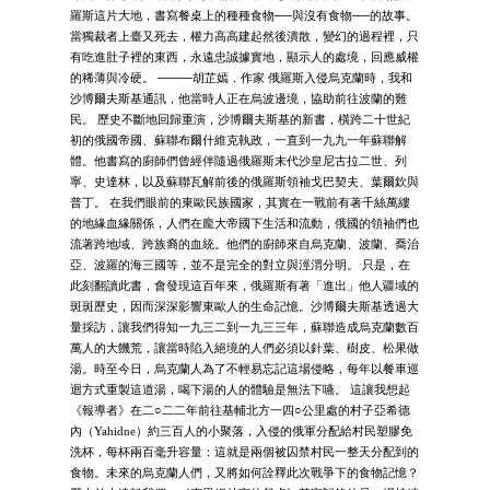
羅斯這片大地，書寫餐桌上的種種食物──與沒有食物──的故事。
當獨裁者上臺又死去，權力高高建起然後潰散，變幻的過程裡，只
有吃進肚子裡的東西，永遠忠誠據實地，顯示人的處境，回應威權
的稀薄與冷硬。 ────胡芷嫣．作家 俄羅斯入侵烏克蘭時，我和
沙博爾夫斯基通訊，他當時人正在烏波邊境，協助前往波蘭的難
民。 歷史不斷地回歸重演，沙博爾夫斯基的新書，橫跨二十世紀
初的俄國帝國、蘇聯布爾什維克執政，一直到一九九一年蘇聯解
體。他書寫的廚師們曾經伴隨過俄羅斯末代沙皇尼古拉二世、列
寧、史達林，以及蘇聯瓦解前後的俄羅斯領袖戈巴契夫、葉爾欽與
普丁。 在我們眼前的東歐民族國家，其實在一戰前有著千絲萬縷
的地緣血緣關係，人們在龐大帝國下生活和流動，俄國的領袖們也
流著跨地域、跨族裔的血統。他們的廚師來自烏克蘭、波蘭、喬治
亞、波羅的海三國等，並不是完全的對立與涇渭分明。 只是，在
此刻翻讀此書，會發現這百年來，俄羅斯有著「進出」他人疆域的
斑斑歷史，因而深深影響東歐人的生命記憶。沙博爾夫斯基透過大
量採訪，讓我們得知一九三二到一九三三年，蘇聯造成烏克蘭數百
萬人的大饑荒，讓當時陷入絕境的人們必須以針葉、樹皮、松果做
湯。時至今日，烏克蘭人為了不輕易忘記這場侵略，每年以餐車巡
迴方式重製這道湯，喝下湯的人的體驗是無法下嚥。 這讓我想起
《報導者》在二○二二年前往基輔北方一四○公里處的村子亞希德
內（Yahidne）約三百人的小聚落，入侵的俄軍分配給村民塑膠免
洗杯，每杯兩百毫升容量：這就是兩個被囚禁村民一整天分配到的
食物。未來的烏克蘭人們，又將如何詮釋此次戰爭下的食物記憶？