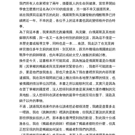
我們所有人在家裡坐了兩年，擔憂親人的生命與健康。當世界開始
學會怎麼應付這名為COVID的瘟疫後，另一個不幸又接踵而來。
就在我撰寫這篇序言的此刻，俄羅斯對烏克蘭發動的殘酷戰爭已持
續將近一年。不幸的是，各位手上的這本書也因此變得格外切合時
事。
為了寫這本書，我東南西北跑遍俄國、烏克蘭、白俄羅斯及其他前
蘇聯共和國，與一名又一名身分特別的廚師交談，因為這不僅是一
本歷史書或報導文學，同時也是一本......食譜。我走訪了在克里姆
林宮擔任多年主廚的維克特・別瓦耶夫，跟另外幾場由俄國掀起的
戰爭中的廚師聊過，也向車諾比或給太空人做飯的廚娘討教。
換作是今天，這書根本不可能寫成，因為無論是俄羅斯還是白俄羅
斯（其掌權的獨裁者與克里姆林宮緊密合作），我都不可能踏進一
步。要是他們放我進去，那也只會是為了我在書裡所寫的內容而要
逮捕我。我在寫作期間就已碰上幾次得向各地警方解釋的情況，也
被俄國的情治單位訊問過。本書之所以能順利完成，其實只是因為
在普丁掌權的國度裡，沒人想得到廚房會是展演權力運作機制的完
美地點，沒人想得到在講述食物的篇章中也能呈現出盤子、湯匙及
鍋子以外的事物。
不過，讀過我其他著作的各位讀者想必都很清楚，我總是盡量多走
一哩路。我在《跳舞的熊》裡講的是動物，但我真正要說的其實是
那些掙脫奴役的人們。那本書在臺灣受到熱烈歡迎，對此我十分感
激各位。我在《獨裁者的廚師》裡描繪了獨裁者都吃些什麼，但真
正想呈現的則是獨裁如何誕生，獨裁者對我們的誘惑。