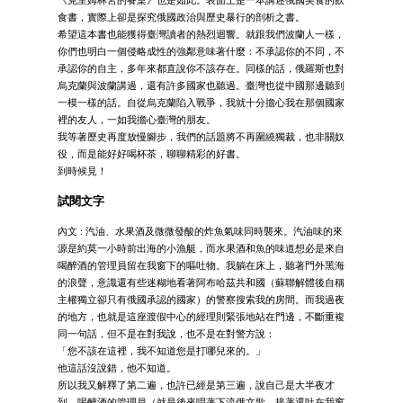
《克里姆林宮的餐桌》也是如此。表面上是一本講述俄國美食的飲
食書，實際上卻是探究俄國政治與歷史暴行的剖析之書。
希望這本書也能獲得臺灣讀者的熱烈迴響。就跟我們波蘭人一樣，
你們也明白一個侵略成性的強鄰意味著什麼：不承認你的不同，不
承認你的自主，多年來都直說你不該存在。同樣的話，俄羅斯也對
烏克蘭與波蘭講過，還有許多國家也聽過。臺灣也從中國那邊聽到
一模一樣的話。自從烏克蘭陷入戰爭，我就十分擔心我在那個國家
裡的友人，一如我擔心臺灣的朋友。
我等著歷史再度放慢腳步，我們的話題將不再圍繞獨裁，也非關奴
役，而是能好好喝杯茶，聊聊精彩的好書。
到時候見！
試閱文字
內文 : 汽油、水果酒及微微發酸的炸魚氣味同時襲來。汽油味的來
源是約莫一小時前出海的小漁艇，而水果酒和魚的味道想必是來自
喝醉酒的管理員留在我窗下的嘔吐物。我躺在床上，聽著門外黑海
的浪聲，意識還有些迷糊地看著阿布哈茲共和國（蘇聯解體後自稱
主權獨立卻只有俄國承認的國家）的警察搜索我的房間。而我過夜
的地方，也就是這座渡假中心的經理則緊張地站在門邊，不斷重複
同一句話，但不是在對我說，也不是在對警方說：
「您不該在這裡，我不知道您是打哪兒來的。」
他這話沒說錯，他不知道。
所以我又解釋了第二遍，也許已經是第三遍，說自己是大半夜才
到，喝醉酒的管理員（就是後來唱著下流俄文歌，接著還吐在我窗