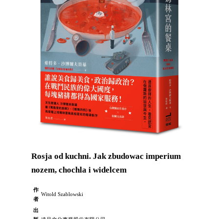
Rosja od kuchni. Jak zbudowac imperium
nozem, chochla i widelcem
作
Witold Szablowski
者
出