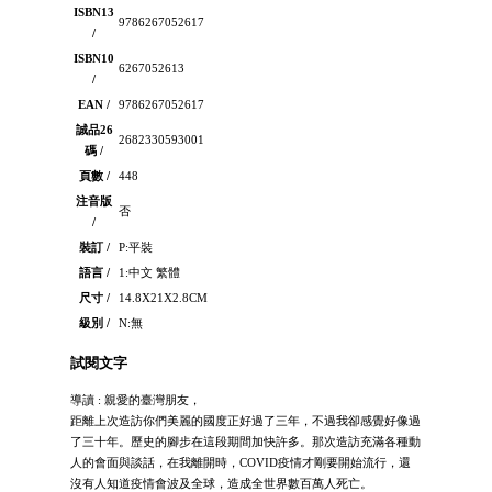
ISBN13
9786267052617
/
ISBN10
6267052613
/
EAN /
9786267052617
誠品26
2682330593001
碼 /
頁數 /
448
注音版
否
/
裝訂 /
P:平裝
語言 /
1:中文 繁體
尺寸 /
14.8X21X2.8CM
級別 /
N:無
試閱文字
導讀 : 親愛的臺灣朋友，
距離上次造訪你們美麗的國度正好過了三年，不過我卻感覺好像過
了三十年。歷史的腳步在這段期間加快許多。那次造訪充滿各種動
人的會面與談話，在我離開時，COVID疫情才剛要開始流行，還
沒有人知道疫情會波及全球，造成全世界數百萬人死亡。