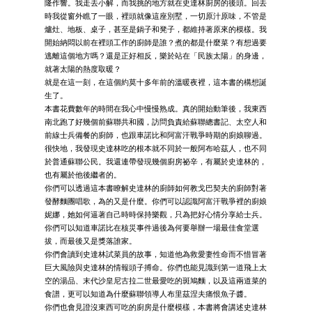
隆作響。我走去小解，而我挑的地方就在史達林廚房的後頭。回去
時我從窗外瞧了一眼，裡頭就像這座別墅，一切原汁原味，不管是
爐灶、地板、桌子，甚至是鍋子和凳子，都維持著原來的模樣。我
開始納悶以前在裡頭工作的廚師是誰？煮的都是什麼菜？有想過要
逃離這個地方嗎？還是正好相反，樂於站在「民族太陽」的身邊，
就著太陽的熱度取暖？
就是在這一刻，在這個約莫十多年前的溫暖夜裡，這本書的構想誕
生了。
本書花費數年的時間在我心中慢慢熟成。真的開始動筆後，我東西
南北跑了好幾個前蘇聯共和國，訪問負責給蘇聯總書記、太空人和
前線士兵備餐的廚師，也跟車諾比和阿富汗戰爭時期的廚娘聊過。
很快地，我發現史達林吃的根本就不同於一般阿布哈茲人，也不同
於普通蘇聯公民。我還連帶發現幾個廚房祕辛，有屬於史達林的，
也有屬於他後繼者的。
你們可以透過這本書瞭解史達林的廚師如何教戈巴契夫的廚師對著
發酵麵團唱歌，為的又是什麼。你們可以認識阿富汗戰爭裡的廚娘
妮娜，她如何逼著自己時時保持樂觀，只為把好心情分享給士兵。
你們可以知道車諾比在核災事件過後為何要舉辦一場最佳食堂選
拔，而最後又是獎落誰家。
你們會讀到史達林試菜員的故事，知道他為救愛妻性命而不惜冒著
巨大風險與史達林的情報頭子搏命。你們也能見識到第一道飛上太
空的湯品、末代沙皇尼古拉二世最愛吃的斑鳩麵，以及這兩道菜的
食譜，更可以知道為什麼蘇聯領導人布里茲涅夫痛恨魚子醬。
你們也會見證沒東西可吃的廚房是什麼模樣，本書將會講述史達林