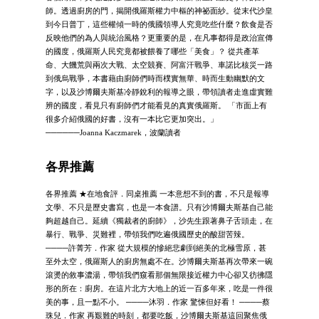
師。透過廚房的門，揭開俄羅斯權力中樞的神祕面紗。從末代沙皇
到今日普丁，這些權傾一時的俄國領導人究竟吃些什麼？飲食是否
反映他們的為人與統治風格？更重要的是，在凡事都得是政治宣傳
的國度，俄羅斯人民究竟都被餵養了哪些「美食」？ 從共產革
命、大饑荒與兩次大戰、太空競賽、阿富汗戰爭、車諾比核災一路
到俄烏戰爭，本書藉由廚師們時而樸實無華、時而生動幽默的文
字，以及沙博爾夫斯基冷靜銳利的報導之眼，帶領讀者走進虛實難
辨的國度，看見只有廚師們才能看見的真實俄羅斯。 「市面上有
很多介紹俄國的好書，沒有一本比它更加突出。」
──────Joanna Kaczmarek，波蘭讀者
各界推薦
各界推薦 ★在地食評．同桌推薦 一本意想不到的書，不只是報導
文學、不只是歷史書寫，也是一本食譜。只有沙博爾夫斯基自己能
夠超越自己。延續《獨裁者的廚師》，沙先生跟著鼻子舌頭走，在
暴行、戰爭、災難裡，帶領我們吃遍俄國歷史的酸甜苦辣。
────許菁芳．作家 從大規模的慘絕悲劇到絕美的北極雪原，甚
至外太空，俄羅斯人的廚房無處不在。沙博爾夫斯基再次帶來一碗
滾燙的敘事濃湯，帶領我們窺看那個無限接近權力中心卻又彷彿隱
形的所在：廚房。在這片北方大地上的近一百多年來，吃是一件很
美的事，且一點不小。 ────沐羽．作家 驚悚但好看！ ────蔡
珠兒．作家 再艱難的時刻，都要吃飯，沙博爾夫斯基這回聚焦俄