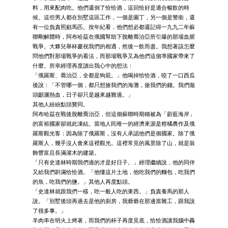
料，用來配肉吃。他們還倒了恰恰酒，這回恰好是適合暢飲的時
候。這些男人都在別墅這區工作，一個是園丁，另一個是警衛，還
有一位負責照顧馬匹。按年紀看，他們想必都還記得一九九二年蘇
聯剛解體時，阿布哈茲在俄國幫助下脫離喬治亞所引爆的那場血腥
戰爭。大夥兒舉杯慶祝我們的相遇，然後一飲而盡。我想著該怎麼
問他們對那場戰爭的看法，而那場戰爭又為他們這個準國家帶來了
什麼。所幸經理再度讀出我心中的想法：
「俄羅斯、喬治亞，全都是狗屁。」他喝掉恰恰酒，咬了一口西瓜
後說：「不管哪一個，都只想搶我們的海灘，搶我們的錢。我們拋
頭顱灑熱血，日子卻只是越來越難過。」
其他人紛紛點頭贊同。
阿布哈茲在戰後脫離喬治亞，但這個蘇聯時期稱被為「蔚藍海岸」
的富裕國家卻就此凍結。當地人民唯一的經濟來源是柑橘農作及俄
羅斯觀光客：因為除了俄羅斯，沒有人承認他們是個國家。除了俄
羅斯人，幾乎沒人會來這裡觀光。這裡常見的風景除了山，就是裝
飾豐富且長滿灌木的建築。
「只有史達林時期我們過的才是好日子。」經理繼續說，他的同伴
又給我們斟滿恰恰酒。「他懂這片土地，他吃我們的麵包，吃我們
的魚，吃我們的鹽。」其他人再度點頭。
「史達林就跟我們一樣，吃一般人吃的東西。」負責養馬的那人
說。「別墅後頭再過去是他的廚房，我爺爺在那邊當雜工，跟我說
了很多事。」
羊肉串在明火上烤著，而我們的杯子再度見底，恰恰酒讓我腦中轟