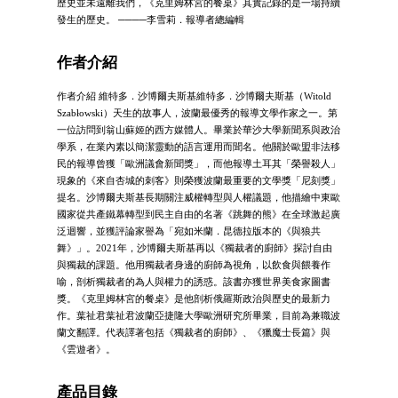
歷史並未遠離我們，《克里姆林宮的餐桌》其實記錄的是一場持續
發生的歷史。 ────李雪莉．報導者總編輯
作者介紹
作者介紹 維特多．沙博爾夫斯基維特多．沙博爾夫斯基（Witold
Szabłowski）天生的故事人，波蘭最優秀的報導文學作家之一。第
一位訪問到翁山蘇姬的西方媒體人。畢業於華沙大學新聞系與政治
學系，在業內素以簡潔靈動的語言運用而聞名。他關於歐盟非法移
民的報導曾獲「歐洲議會新聞獎」，而他報導土耳其「榮譽殺人」
現象的《來自杏城的刺客》則榮獲波蘭最重要的文學獎「尼刻獎」
提名。沙博爾夫斯基長期關注威權轉型與人權議題，他描繪中東歐
國家從共產鐵幕轉型到民主自由的名著《跳舞的熊》在全球激起廣
泛迴響，並獲評論家譽為「宛如米蘭．昆德拉版本的《與狼共
舞》」。2021年，沙博爾夫斯基再以《獨裁者的廚師》探討自由
與獨裁的課題。他用獨裁者身邊的廚師為視角，以飲食與餵養作
喻，剖析獨裁者的為人與權力的誘惑。該書亦獲世界美食家圖書
獎。《克里姆林宮的餐桌》是他剖析俄羅斯政治與歷史的最新力
作。葉祉君葉祉君波蘭亞捷隆大學歐洲研究所畢業，目前為兼職波
蘭文翻譯。代表譯著包括《獨裁者的廚師》、《獵魔士長篇》與
《雲遊者》。
產品目錄