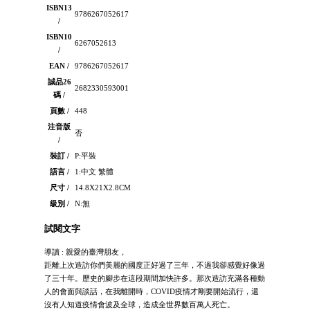
ISBN13
9786267052617
/
ISBN10
6267052613
/
EAN /
9786267052617
誠品26
2682330593001
碼 /
頁數 /
448
注音版
否
/
裝訂 /
P:平裝
語言 /
1:中文 繁體
尺寸 /
14.8X21X2.8CM
級別 /
N:無
試閱文字
導讀 : 親愛的臺灣朋友，
距離上次造訪你們美麗的國度正好過了三年，不過我卻感覺好像過
了三十年。歷史的腳步在這段期間加快許多。那次造訪充滿各種動
人的會面與談話，在我離開時，COVID疫情才剛要開始流行，還
沒有人知道疫情會波及全球，造成全世界數百萬人死亡。