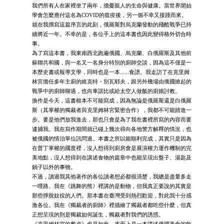
我們所有人在家裡坐了兩年，擔憂親人的生命與健康。當世界開始
學會怎麼應付這名為COVID的瘟疫後，另一個不幸又接踵而來。
就在我撰寫這篇序言的此刻，俄羅斯對烏克蘭發動的殘酷戰爭已持
續將近一年。不幸的是，各位手上的這本書也因此變得格外切合時
事。
為了寫這本書，我東南西北跑遍俄國、烏克蘭、白俄羅斯及其他前
蘇聯共和國，與一名又一名身分特別的廚師交談，因為這不僅是一
本歷史書或報導文學，同時也是一本......食譜。我走訪了在克里姆
林宮擔任多年主廚的維克特・別瓦耶夫，跟另外幾場由俄國掀起的
戰爭中的廚師聊過，也向車諾比或給太空人做飯的廚娘討教。
換作是今天，這書根本不可能寫成，因為無論是俄羅斯還是白俄羅
斯（其掌權的獨裁者與克里姆林宮緊密合作），我都不可能踏進一
步。要是他們放我進去，那也只會是為了我在書裡所寫的內容而要
逮捕我。我在寫作期間就已碰上幾次得向各地警方解釋的情況，也
被俄國的情治單位訊問過。本書之所以能順利完成，其實只是因為
在普丁掌權的國度裡，沒人想得到廚房會是展演權力運作機制的完
美地點，沒人想得到在講述食物的篇章中也能呈現出盤子、湯匙及
鍋子以外的事物。
不過，讀過我其他著作的各位讀者想必都很清楚，我總是盡量多走
一哩路。我在《跳舞的熊》裡講的是動物，但我真正要說的其實是
那些掙脫奴役的人們。那本書在臺灣受到熱烈歡迎，對此我十分感
激各位。我在《獨裁者的廚師》裡描繪了獨裁者都吃些什麼，但真
正想呈現的則是獨裁如何誕生，獨裁者對我們的誘惑。