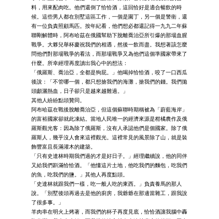
料，用來配肉吃。他們還倒了恰恰酒，這回恰好是適合暢飲的時
候。這些男人都在別墅這區工作，一個是園丁，另一個是警衛，還
有一位負責照顧馬匹。按年紀看，他們想必都還記得一九九二年蘇
聯剛解體時，阿布哈茲在俄國幫助下脫離喬治亞所引爆的那場血腥
戰爭。大夥兒舉杯慶祝我們的相遇，然後一飲而盡。我想著該怎麼
問他們對那場戰爭的看法，而那場戰爭又為他們這個準國家帶來了
什麼。所幸經理再度讀出我心中的想法：
「俄羅斯、喬治亞，全都是狗屁。」他喝掉恰恰酒，咬了一口西瓜
後說：「不管哪一個，都只想搶我們的海灘，搶我們的錢。我們拋
頭顱灑熱血，日子卻只是越來越難過。」
其他人紛紛點頭贊同。
阿布哈茲在戰後脫離喬治亞，但這個蘇聯時期稱被為「蔚藍海岸」
的富裕國家卻就此凍結。當地人民唯一的經濟來源是柑橘農作及俄
羅斯觀光客：因為除了俄羅斯，沒有人承認他們是個國家。除了俄
羅斯人，幾乎沒人會來這裡觀光。這裡常見的風景除了山，就是裝
飾豐富且長滿灌木的建築。
「只有史達林時期我們過的才是好日子。」經理繼續說，他的同伴
又給我們斟滿恰恰酒。「他懂這片土地，他吃我們的麵包，吃我們
的魚，吃我們的鹽。」其他人再度點頭。
「史達林就跟我們一樣，吃一般人吃的東西。」負責養馬的那人
說。「別墅後頭再過去是他的廚房，我爺爺在那邊當雜工，跟我說
了很多事。」
羊肉串在明火上烤著，而我們的杯子再度見底，恰恰酒讓我腦中轟