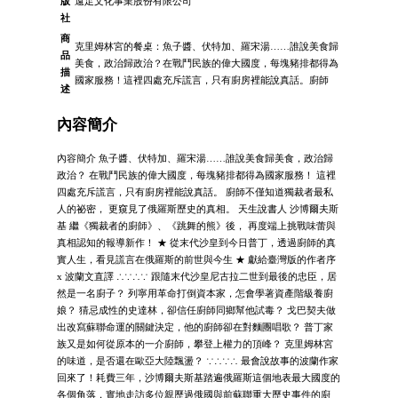
版
遠足文化事業股份有限公司
社
商
克里姆林宮的餐桌：魚子醬、伏特加、羅宋湯……誰說美食歸
品
美食，政治歸政治？在戰鬥民族的偉大國度，每塊豬排都得為
描
國家服務！這裡四處充斥謊言，只有廚房裡能說真話。廚師
述
內容簡介
內容簡介 魚子醬、伏特加、羅宋湯……誰說美食歸美食，政治歸
政治？ 在戰鬥民族的偉大國度，每塊豬排都得為國家服務！ 這裡
四處充斥謊言，只有廚房裡能說真話。 廚師不僅知道獨裁者最私
人的祕密， 更窺見了俄羅斯歷史的真相。 天生說書人 沙博爾夫斯
基 繼《獨裁者的廚師》、《跳舞的熊》後， 再度端上挑戰味蕾與
真相認知的報導新作！ ★ 從末代沙皇到今日普丁，透過廚師的真
實人生，看見謊言在俄羅斯的前世與今生 ★ 獻給臺灣版的作者序
x 波蘭文直譯 ∴∵∴∵ 跟隨末代沙皇尼古拉二世到最後的忠臣，居
然是一名廚子？ 列寧用革命打倒資本家，怎會學著資產階級養廚
娘？ 猜忌成性的史達林，卻信任廚師同鄉幫他試毒？ 戈巴契夫做
出改寫蘇聯命運的關鍵決定，他的廚師卻在對麵團唱歌？ 普丁家
族又是如何從原本的一介廚師，攀登上權力的頂峰？ 克里姆林宮
的味道，是否還在歐亞大陸飄盪？ ∵∴∵∴ 最會說故事的波蘭作家
回來了！耗費三年，沙博爾夫斯基踏遍俄羅斯這個地表最大國度的
各個角落，實地走訪多位親歷過俄國與前蘇聯重大歷史事件的廚