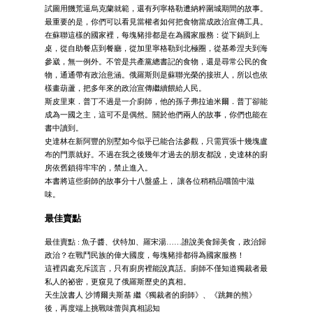
試圖用饑荒逼烏克蘭就範，還有列寧格勒遭納粹圍城期間的故事。
最重要的是，你們可以看見當權者如何把食物當成政治宣傳工具。
在蘇聯這樣的國家裡，每塊豬排都是在為國家服務：從下鍋到上
桌，從自助餐店到餐廳，從加里寧格勒到北極圈，從基希涅夫到海
參崴，無一例外。不管是共產黨總書記的食物，還是尋常公民的食
物，通通帶有政治意涵。俄羅斯則是蘇聯光榮的接班人，所以也依
樣畫葫蘆，把多年來的政治宣傳繼續餵給人民。
斯皮里東．普丁不過是一介廚師，他的孫子弗拉迪米爾．普丁卻能
成為一國之主，這可不是偶然。關於他們兩人的故事，你們也能在
書中讀到。
史達林在新阿豐的別墅如今似乎已能合法參觀，只需買張十幾塊盧
布的門票就好。不過在我之後幾年才過去的朋友都說，史達林的廚
房依舊鎖得牢牢的，禁止進入。
本書將這些廚師的故事分十八盤盛上， 讓各位稍稍品嚐箇中滋
味。
最佳賣點
最佳賣點 : 魚子醬、伏特加、羅宋湯……誰說美食歸美食，政治歸
政治？在戰鬥民族的偉大國度，每塊豬排都得為國家服務！
這裡四處充斥謊言，只有廚房裡能說真話。廚師不僅知道獨裁者最
私人的祕密，更窺見了俄羅斯歷史的真相。
天生說書人 沙博爾夫斯基 繼《獨裁者的廚師》、《跳舞的熊》
後，再度端上挑戰味蕾與真相認知