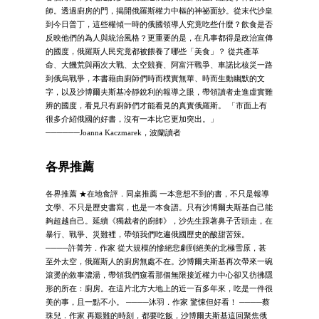
師。透過廚房的門，揭開俄羅斯權力中樞的神祕面紗。從末代沙皇
到今日普丁，這些權傾一時的俄國領導人究竟吃些什麼？飲食是否
反映他們的為人與統治風格？更重要的是，在凡事都得是政治宣傳
的國度，俄羅斯人民究竟都被餵養了哪些「美食」？ 從共產革
命、大饑荒與兩次大戰、太空競賽、阿富汗戰爭、車諾比核災一路
到俄烏戰爭，本書藉由廚師們時而樸實無華、時而生動幽默的文
字，以及沙博爾夫斯基冷靜銳利的報導之眼，帶領讀者走進虛實難
辨的國度，看見只有廚師們才能看見的真實俄羅斯。 「市面上有
很多介紹俄國的好書，沒有一本比它更加突出。」
──────Joanna Kaczmarek，波蘭讀者
各界推薦
各界推薦 ★在地食評．同桌推薦 一本意想不到的書，不只是報導
文學、不只是歷史書寫，也是一本食譜。只有沙博爾夫斯基自己能
夠超越自己。延續《獨裁者的廚師》，沙先生跟著鼻子舌頭走，在
暴行、戰爭、災難裡，帶領我們吃遍俄國歷史的酸甜苦辣。
────許菁芳．作家 從大規模的慘絕悲劇到絕美的北極雪原，甚
至外太空，俄羅斯人的廚房無處不在。沙博爾夫斯基再次帶來一碗
滾燙的敘事濃湯，帶領我們窺看那個無限接近權力中心卻又彷彿隱
形的所在：廚房。在這片北方大地上的近一百多年來，吃是一件很
美的事，且一點不小。 ────沐羽．作家 驚悚但好看！ ────蔡
珠兒．作家 再艱難的時刻，都要吃飯，沙博爾夫斯基這回聚焦俄