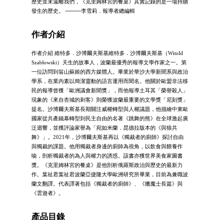
歷史並未遠離我們，《克里姆林宮的餐桌》其實記錄的是一場持續
發生的歷史。 ────李雪莉．報導者總編輯
作者介紹
作者介紹 維特多．沙博爾夫斯基維特多．沙博爾夫斯基（Witold
Szabłowski）天生的故事人，波蘭最優秀的報導文學作家之一。第
一位訪問到翁山蘇姬的西方媒體人。畢業於華沙大學新聞系與政治
學系，在業內素以簡潔靈動的語言運用而聞名。他關於歐盟非法移
民的報導曾獲「歐洲議會新聞獎」，而他報導土耳其「榮譽殺人」
現象的《來自杏城的刺客》則榮獲波蘭最重要的文學獎「尼刻獎」
提名。沙博爾夫斯基長期關注威權轉型與人權議題，他描繪中東歐
國家從共產鐵幕轉型到民主自由的名著《跳舞的熊》在全球激起廣
泛迴響，並獲評論家譽為「宛如米蘭．昆德拉版本的《與狼共
舞》」。2021年，沙博爾夫斯基再以《獨裁者的廚師》探討自由
與獨裁的課題。他用獨裁者身邊的廚師為視角，以飲食與餵養作
喻，剖析獨裁者的為人與權力的誘惑。該書亦獲世界美食家圖書
獎。《克里姆林宮的餐桌》是他剖析俄羅斯政治與歷史的最新力
作。葉祉君葉祉君波蘭亞捷隆大學歐洲研究所畢業，目前為兼職波
蘭文翻譯。代表譯著包括《獨裁者的廚師》、《獵魔士長篇》與
《雲遊者》。
產品目錄