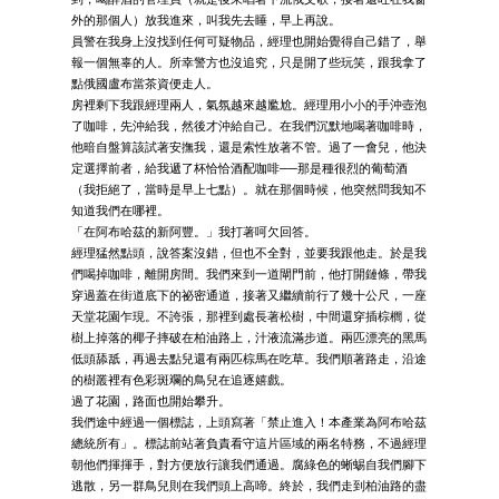
外的那個人）放我進來，叫我先去睡，早上再說。
員警在我身上沒找到任何可疑物品，經理也開始覺得自己錯了，舉
報一個無辜的人。所幸警方也沒追究，只是開了些玩笑，跟我拿了
點俄國盧布當茶資便走人。
房裡剩下我跟經理兩人，氣氛越來越尷尬。經理用小小的手沖壺泡
了咖啡，先沖給我，然後才沖給自己。在我們沉默地喝著咖啡時，
他暗自盤算該試著安撫我，還是索性放著不管。過了一會兒，他決
定選擇前者，給我遞了杯恰恰酒配咖啡──那是種很烈的葡萄酒
（我拒絕了，當時是早上七點）。就在那個時候，他突然問我知不
知道我們在哪裡。
「在阿布哈茲的新阿豐。」我打著呵欠回答。
經理猛然點頭，說答案沒錯，但也不全對，並要我跟他走。於是我
們喝掉咖啡，離開房間。我們來到一道閘門前，他打開鏈條，帶我
穿過蓋在街道底下的祕密通道，接著又繼續前行了幾十公尺，一座
天堂花園乍現。不誇張，那裡到處長著松樹，中間還穿插棕櫚，從
樹上掉落的椰子摔破在柏油路上，汁液流滿步道。兩匹漂亮的黑馬
低頭舔舐，再過去點兒還有兩匹棕馬在吃草。我們順著路走，沿途
的樹叢裡有色彩斑斕的鳥兒在追逐嬉戲。
過了花園，路面也開始攀升。
我們途中經過一個標誌，上頭寫著「禁止進入！本產業為阿布哈茲
總統所有」。標誌前站著負責看守這片區域的兩名特務，不過經理
朝他們揮揮手，對方便放行讓我們通過。腐綠色的蜥蜴自我們腳下
逃散，另一群鳥兒則在我們頭上高啼。終於，我們走到柏油路的盡