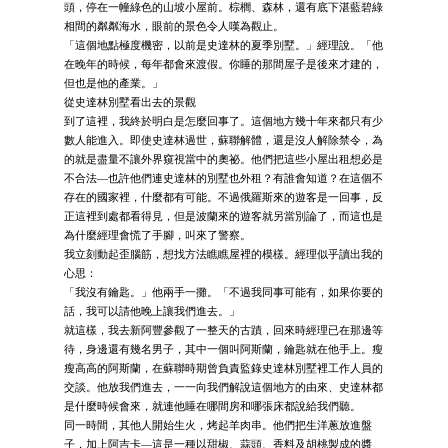
頭，停在一幢綠色的山坡小屋前。棕櫚、森林，還有底下湛藍碧綠
相間的粼粼海水，眼前的景色令人嘆為觀止。
「這個地點極度機密，以前是史達林的夏季別墅。」經理說。「他
在晚年的時候，每年都會來渡假。你睡的那間屋子是後來才建的，
但也是他的產業。」
從史達林別墅看出去的景觀
到了這裡，我終於明白是怎麼回事了。這個地方幾十年來都只有少
數人能進入。即使史達林過世，蘇聯解體，還是沒人解除禁令，為
的就是盡量不讓外界窺視當中的奧祕。他們把這些小屋出租想必是
不合法—也許他們連史達林的別墅也外租？有誰會知道？在這個不
存在的國家裡，什麼都有可能。不過俄羅斯來的遊客是一回事，反
正這裡到處都看得見，但是波蘭來的遊客就另當別論了，而這也是
為什麼經理會慌了手腳，叫來了警察。
我立刻動起歪腦筋，想找方法瞧瞧屋裡的模樣。經理似乎讀出我的
心思：
「我沒有鑰匙。」他兩手一攤。「不過我同事可能有，如果你要的
話，我可以請他晚上讓我們進去。」
就這樣，我去新阿豐參觀了一整天的古蹟，回來時經理已在那邊等
待，身邊還有幾名男子，其中一個叫阿斯蘭，鑰匙就在他手上。瘦
瘦高高的阿斯蘭，在蘇聯時期曾負責監錄史達林別墅裡工作人員的
交談。他放我們進去，一一向我們解說這個地方的由來、史達林都
是什麼時候會來，就連他睡在哪間房和哪張床都說給我們聽。
同一時間，其他人開始生火，烤起羊肉串。他們把生洋蔥放進盤
子，加上阿吉卡—這是一種以甜椒、蒜頭、香料及胡桃製成的醬