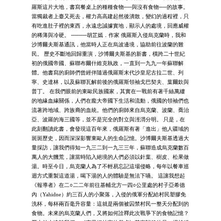
羅斯這片大地，書寫餐桌上的種種食物──與沒有食物──的故事。
當獨裁者上臺又死去，權力高高建起然後潰散，變幻的過程裡，只
有吃進肚子裡的東西，永遠忠誠據實地，顯示人的處境，回應威權
的稀薄與冷硬。 ────胡芷嫣．作家 俄羅斯入侵烏克蘭時，我和
沙博爾夫斯基通訊，他當時人正在烏波邊境，協助前往波蘭的難
民。 歷史不斷地回歸重演，沙博爾夫斯基的新書，橫跨二十世紀
初的俄國帝國、蘇聯布爾什維克執政，一直到一九九一年蘇聯解
體。他書寫的廚師們曾經伴隨過俄羅斯末代沙皇尼古拉二世、列
寧、史達林，以及蘇聯瓦解前後的俄羅斯領袖戈巴契夫、葉爾欽與
普丁。 在我們眼前的東歐民族國家，其實在一戰前有著千絲萬縷
的地緣血緣關係，人們在龐大帝國下生活和流動，俄國的領袖們也
流著跨地域、跨族裔的血統。他們的廚師來自烏克蘭、波蘭、喬治
亞、波羅的海三國等，並不是完全的對立與涇渭分明。 只是，在
此刻翻讀此書，會發現這百年來，俄羅斯有著「進出」他人疆域的
斑斑歷史，因而深深影響東歐人的生命記憶。沙博爾夫斯基透過大
量採訪，讓我們得知一九三二到一九三三年，蘇聯造成烏克蘭數百
萬人的大饑荒，讓當時陷入絕境的人們必須以針葉、樹皮、松果做
湯。時至今日，烏克蘭人為了不輕易忘記這場侵略，每年以餐車巡
迴方式重製這道湯，喝下湯的人的體驗是無法下嚥。 這讓我想起
《報導者》在二○二二年前往基輔北方一四○公里處的村子亞希德
內（Yahidne）約三百人的小聚落，入侵的俄軍分配給村民塑膠免
洗杯，每杯兩百毫升容量：這就是兩個被囚禁村民一整天分配到的
食物。未來的烏克蘭人們，又將如何詮釋此次戰爭下的食物記憶？