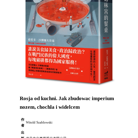
Rosja od kuchni. Jak zbudowac imperium
nozem, chochla i widelcem
作
Witold Szablowski
者
出