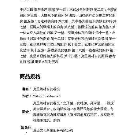
產品目錄 臺灣版序 開場 第一盤：末代沙皇的廚師 第二盤：列寧的
廚師 第三盤：大饑荒下的廚師 第四盤：山裡的拜訪與史達林的廚
房 第五盤：史達林的廚師 第六盤：列寧格列圍城下的麵包師傅 第
七盤：掘屍人與戰場上的廚房 第八盤：雅爾達的盛宴 第九盤：第
一位太空人與他的廚娘 第十盤：克里姆林宮的廚師 第十一盤：自
願前往阿富汗的廚娘 第十二盤：克里姆林宮的廚師再次登場 第十
三盤：童話森林與車諾比的廚房 第十四盤：克里姆林宮的廚師三
度登場 第十五盤：蘇聯最後的晚餐 第十六盤：療養院的廚師 第十
七盤：克里米亞韃靼人的料理 第十八盤：克里姆林宮的回歸 參考
書目 致謝 重要名詞對照表
商品規格
書名 /
克里姆林宮的餐桌
作者 /
Witold Szablowski
克里姆林宮的餐桌：魚子醬、伏特加、羅宋湯……誰說
美食歸美食，政治歸政治？在戰鬥民族的偉大國度，每
簡介 /
塊豬排都得為國家服務！這裡四處充斥謊言，只有廚房
裡能說真話。廚師
出版社
遠足文化事業股份有限公司
/