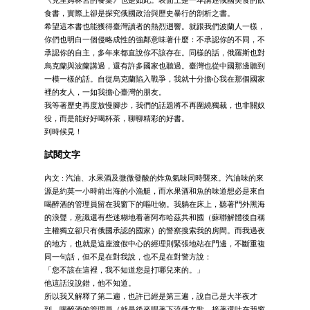
《克里姆林宮的餐桌》也是如此。表面上是一本講述俄國美食的飲
食書，實際上卻是探究俄國政治與歷史暴行的剖析之書。
希望這本書也能獲得臺灣讀者的熱烈迴響。就跟我們波蘭人一樣，
你們也明白一個侵略成性的強鄰意味著什麼：不承認你的不同，不
承認你的自主，多年來都直說你不該存在。同樣的話，俄羅斯也對
烏克蘭與波蘭講過，還有許多國家也聽過。臺灣也從中國那邊聽到
一模一樣的話。自從烏克蘭陷入戰爭，我就十分擔心我在那個國家
裡的友人，一如我擔心臺灣的朋友。
我等著歷史再度放慢腳步，我們的話題將不再圍繞獨裁，也非關奴
役，而是能好好喝杯茶，聊聊精彩的好書。
到時候見！
試閱文字
內文 : 汽油、水果酒及微微發酸的炸魚氣味同時襲來。汽油味的來
源是約莫一小時前出海的小漁艇，而水果酒和魚的味道想必是來自
喝醉酒的管理員留在我窗下的嘔吐物。我躺在床上，聽著門外黑海
的浪聲，意識還有些迷糊地看著阿布哈茲共和國（蘇聯解體後自稱
主權獨立卻只有俄國承認的國家）的警察搜索我的房間。而我過夜
的地方，也就是這座渡假中心的經理則緊張地站在門邊，不斷重複
同一句話，但不是在對我說，也不是在對警方說：
「您不該在這裡，我不知道您是打哪兒來的。」
他這話沒說錯，他不知道。
所以我又解釋了第二遍，也許已經是第三遍，說自己是大半夜才
到，喝醉酒的管理員（就是後來唱著下流俄文歌，接著還吐在我窗