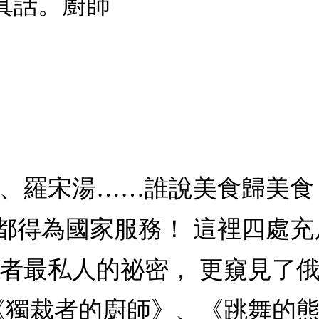
真話。廚師
加、羅宋湯……誰說美食歸美食
都得為國家服務！ 這裡四處
者最私人的祕密， 更窺見了俄
《獨裁者的廚師》、《跳舞的熊