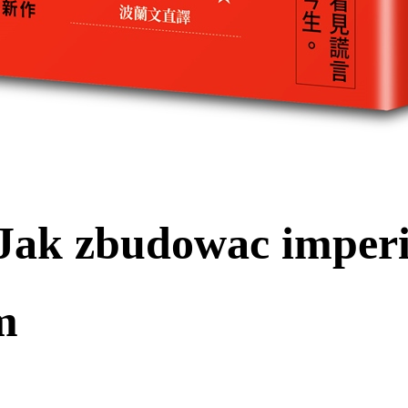
 Jak zbudowac impe
m