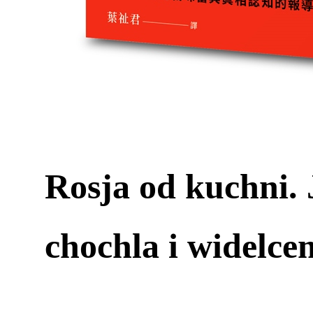
Rosja od kuchni.
chochla i widelce