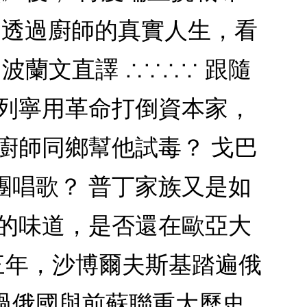
，透過廚師的真實人生，看
波蘭文直譯 ∴∵∴∵ 跟隨
 列寧用革命打倒資本家，
廚師同鄉幫他試毒？ 戈巴
團唱歌？ 普丁家族又是如
宮的味道，是否還在歐亞大
三年，沙博爾夫斯基踏遍俄
過俄國與前蘇聯重大歷史