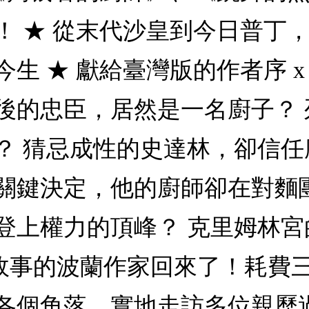
！ ★ 從末代沙皇到今日普丁
 ★ 獻給臺灣版的作者序 x 
後的忠臣，居然是一名廚子？
？ 猜忌成性的史達林，卻信任
關鍵決定，他的廚師卻在對麵
登上權力的頂峰？ 克里姆林
說故事的波蘭作家回來了！耗費
各個角落，實地走訪多位親歷