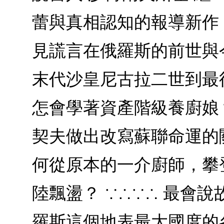
蕾與真相認知的報導新作
見謊言在俄羅斯的前世與今生
末代沙皇尼古拉二世到最
怎會學著資產階級養廚娘
契夫做出改寫蘇聯命運的
何從原本的一介廚師，攀
陸飄盪？ ∵∴∵∴ 最會
羅斯這個地表最大國度的