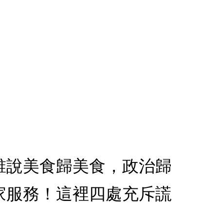
誰說美食歸美食，政治歸
家服務！這裡四處充斥謊