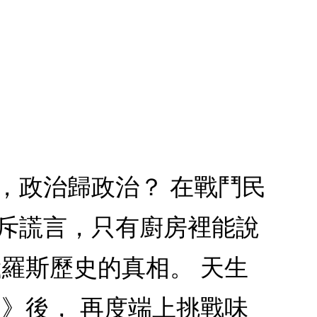
，政治歸政治？ 在戰鬥民
充斥謊言，只有廚房裡能說
羅斯歷史的真相。 天生
》後， 再度端上挑戰味