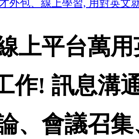
才外包、線上學習, 用對英文就
線上平台萬用英
工作! 訊息溝
論、會議召集