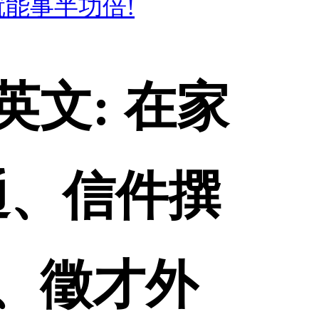
能事半功倍!
文: 在家
通、信件撰
、徵才外