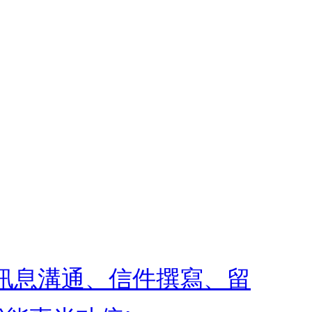
 訊息溝通、信件撰寫、留