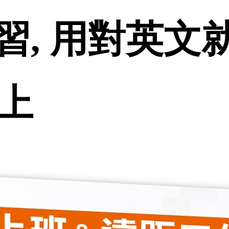
習, 用對英文
線上