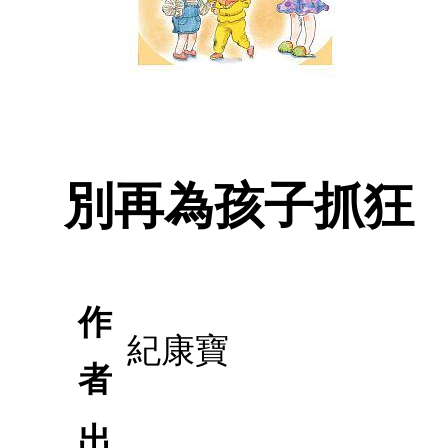
別再為孩子抓狂
作
紀康寶
者
出