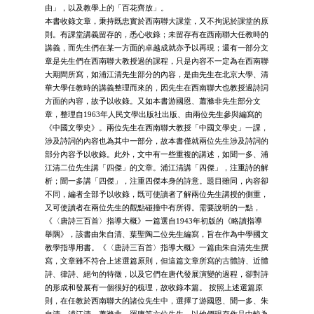
由」，以及教學上的「百花齊放」。
本書收錄文章，秉持既忠實於西南聯大課堂，又不拘泥於課堂的原
則。有課堂講義留存的，悉心收錄；未留存有在西南聯大任教時的
講義，而先生們在某一方面的卓越成就亦予以再現；還有一部分文
章是先生們在西南聯大教授過的課程，只是內容不一定為在西南聯
大期間所寫，如浦江清先生部分的內容，是由先生在北京大學、清
華大學任教時的講義整理而來的，因先生在西南聯大也教授過詩詞
方面的內容，故予以收錄。又如本書游國恩、蕭滌非先生部分文
章，整理自1963年人民文學出版社出版、由兩位先生參與編寫的
《中國文學史》。兩位先生在西南聯大教授「中國文學史」一課，
涉及詩詞的內容也為其中一部分，故本書僅就兩位先生涉及詩詞的
部分內容予以收錄。此外，文中有一些重複的講述，如聞一多、浦
江清二位先生講「四傑」的文章。浦江清講「四傑」，注重詩的解
析；聞一多講「四傑」，注重四傑本身的詩意。題目雖同，內容卻
不同，編者全部予以收錄，既可使讀者了解兩位先生講授的側重，
又可使讀者在兩位先生的觀點碰撞中有所得。需要說明的一點，
《〈唐詩三百首〉指導大概》一篇選自1943年初版的《略讀指導
舉隅》，該書由朱自清、葉聖陶二位先生編寫，旨在作為中學國文
教學指導用書。《〈唐詩三百首〉指導大概》一篇由朱自清先生撰
寫，文章雖不符合上述選篇原則，但這篇文章所寫的古體詩、近體
詩、律詩、絕句的特徵，以及它們在唐代發展演變的過程，卻對詩
的形成和發展有一個很好的梳理，故收錄本篇。 按照上述選篇原
則，在任教於西南聯大的諸位先生中，選擇了游國恩、聞一多、朱
自清、浦江清、蕭滌非、羅庸等六位先生，以他們現存作品中較為