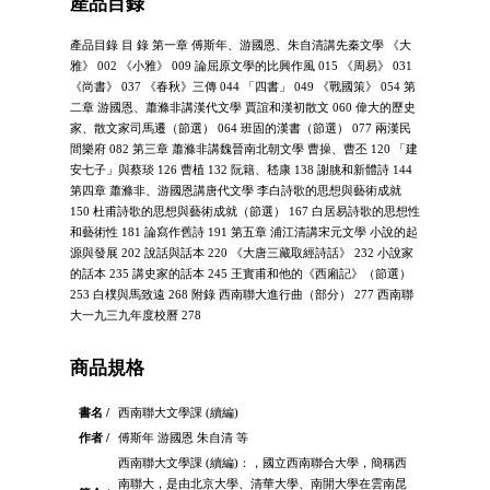
產品目錄
產品目錄 目 錄 第一章 傅斯年、游國恩、朱自清講先秦文學 《大
雅》 002 《小雅》 009 論屈原文學的比興作風 015 《周易》 031
《尚書》 037 《春秋》三傳 044 「四書」 049 《戰國策》 054 第
二章 游國恩、蕭滌非講漢代文學 賈誼和漢初散文 060 偉大的歷史
家、散文家司馬遷（節選） 064 班固的漢書（節選） 077 兩漢民
間樂府 082 第三章 蕭滌非講魏晉南北朝文學 曹操、曹丕 120 「建
安七子」與蔡琰 126 曹植 132 阮籍、嵇康 138 謝朓和新體詩 144
第四章 蕭滌非、游國恩講唐代文學 李白詩歌的思想與藝術成就
150 杜甫詩歌的思想與藝術成就（節選） 167 白居易詩歌的思想性
和藝術性 181 論寫作舊詩 191 第五章 浦江清講宋元文學 小說的起
源與發展 202 說話與話本 220 《大唐三藏取經詩話》 232 小說家
的話本 235 講史家的話本 245 王實甫和他的《西廂記》（節選）
253 白樸與馬致遠 268 附錄 西南聯大進行曲（部分） 277 西南聯
大一九三九年度校曆 278
商品規格
書名 /
西南聯大文學課 (續編)
作者 /
傅斯年 游國恩 朱自清 等
西南聯大文學課 (續編)：，國立西南聯合大學，簡稱西
南聯大，是由北京大學、清華大學、南開大學在雲南昆