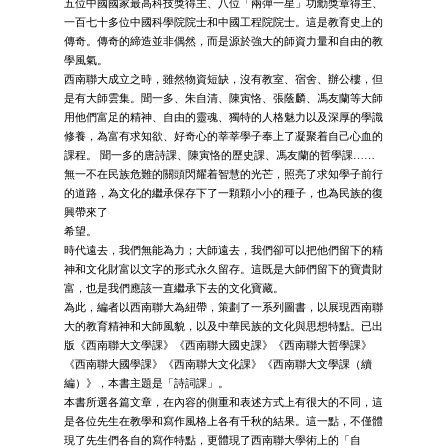
五位中國國家最高科技獎得主、八位「兩彈一星」功勳獎章得主、
一百七十多位中國科學院院士和中國工程院院士。這是教育史上的
傳奇。傳奇的締造並非偶然，而是源於強大的師資力量和自由的教
學風氣。
西南聯大成立之時，雖然物資短缺，沒有教室、宿舍、辦公樓，但
是有大師雲集。聞一多、朱自清、陳寅恪、張蔭麟、馮友蘭等大師
用他們富足的精神、自由的靈魂、獨特的人格魅力以及深厚的學識
修養，為富有求知欲、好奇心的莘莘學子奉上了凝聚着自己心血的
課程。 聞一多的唐詩課、陳寅恪的歷史課、馮友蘭的哲學課……
無一不在民族危難的關頭閃耀着智慧的光芒，照亮了求知學子前行
的道路，為文化的繼承保存下了一顆顆小小的種子，也為民族的復
興帶來了
希望。
時代遠去，我們無能為力；大師遠去，我們卻可以把他們留下的精
神和文化財富以文字的形式永久留存。這既是大師們留下的寶貴財
富，也是我們應該一直繼承下去的文化寶藏。
為此，編者以西南聯大為紐帶，策劃了一系列圖書，以展現西南聯
大的教育精神和大師風貌，以及中華民族的文化與思想特點。已出
版《西南聯大文學課》《西南聯大國史課》《西南聯大哲學課》
《西南聯大國學課》《西南聯大文化課》《西南聯大文學課（續
編）》，本書主題是「詩詞課」。
本書所選各篇文章，在內容的側重和表述方式上有很大的不同，這
是各位先生在教學和寫作風格上各有千秋的結果。這一點，不僅體
現了先生們各自的寫作特點，更體現了西南聯大學術上的「自