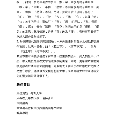
統一，如聞一多先生著作中多用「惟」字，均改為現今通用的
「唯」字，「刻劃」「摹仿」「熱中」等詞皆改為現今通用的「刻
畫」「模仿」「熱衷」等詞。另外，按現今語法規範，修訂了
「的」「地」「得」，「做」「作」，「他」「它」，以及「絕」
「決」等字的用法。還修訂了「那」「哪」 的用法，「那」舊同
「哪」，原文中部分「那裡」「那兒」等詞表示的是「哪裡」「哪
兒」的意思，此種情況，皆將「那」改為「哪」。舊時所用異體字
則絕大部分改為規範字。
5. 為保障現代讀者的閱讀體驗，本系列圖書對部分原文標點符號略
作改動，以統一體例，如「《苕之華》、《何草不黃》」，改為
「《苕之華》《何草不黃》」。
希望本書有助於讀者們了解中國一些重要的詩人、詞人的生平、作
品，以及幾位先生在文學領域的學術風采；同時，更希望本書能夠
喚起讀者對西南聯大的興趣，更多地去了解這所在民族危亡之際仍
然堅守教育、傳播優秀文化思想的大學，將西南聯大對中國傳統文
化的堅持與希望傳承下去。
最佳賣點
最佳賣點 : 傳奇大學
只存在八年的大學，名師薈萃
大師講義
重溫著名教授的授課講義與專文結集
經典專題