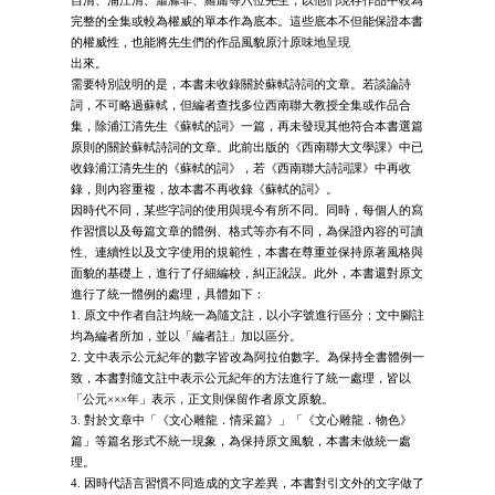
完整的全集或較為權威的單本作為底本。這些底本不但能保證本書
的權威性，也能將先生們的作品風貌原汁原味地呈現
出來。
需要特別說明的是，本書未收錄關於蘇軾詩詞的文章。若談論詩
詞，不可略過蘇軾，但編者查找多位西南聯大教授全集或作品合
集，除浦江清先生《蘇軾的詞》一篇，再未發現其他符合本書選篇
原則的關於蘇軾詩詞的文章。此前出版的《西南聯大文學課》中已
收錄浦江清先生的《蘇軾的詞》，若《西南聯大詩詞課》中再收
錄，則內容重複，故本書不再收錄《蘇軾的詞》。
因時代不同，某些字詞的使用與現今有所不同。同時，每個人的寫
作習慣以及每篇文章的體例、格式等亦有不同，為保證內容的可讀
性、連續性以及文字使用的規範性，本書在尊重並保持原著風格與
面貌的基礎上，進行了仔細編校，糾正訛誤。此外，本書還對原文
進行了統一體例的處理，具體如下：
1. 原文中作者自註均統一為隨文註，以小字號進行區分；文中腳註
均為編者所加，並以「編者註」加以區分。
2. 文中表示公元紀年的數字皆改為阿拉伯數字。為保持全書體例一
致，本書對隨文註中表示公元紀年的方法進行了統一處理，皆以
「公元×××年」表示，正文則保留作者原文原貌。
3. 對於文章中「《文心雕龍．情采篇》」「《文心雕龍．物色》
篇」等篇名形式不統一現象，為保持原文風貌，本書未做統一處
理。
4. 因時代語言習慣不同造成的文字差異，本書對引文外的文字做了