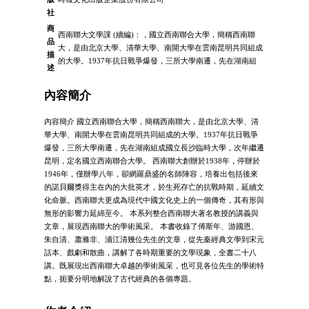
社
商
西南聯大文學課 (續編)：，國立西南聯合大學，簡稱西南聯
品
大，是由北京大學、清華大學、南開大學在雲南昆明共同組成
描
的大學。1937年抗日戰爭爆發，三所大學南遷，先在湖南組
述
內容簡介
內容簡介 國立西南聯合大學，簡稱西南聯大，是由北京大學、清
華大學、南開大學在雲南昆明共同組成的大學。1937年抗日戰爭
爆發，三所大學南遷，先在湖南組成國立長沙臨時大學，次年繼遷
昆明，定名國立西南聯合大學。 西南聯大創辦於1938年，停辦於
1946年，僅辦學八年，卻網羅鼎盛的名師陣容，培養出包括後來
的諾貝爾獎得主在內的大批英才，於生死存亡的抗戰時期，延續文
化命脈。西南聯大更成為現代中國文化史上的一個傳奇，其有形與
無形的影響力延綿至今。 本系列整合西南聯大著名教授的講義與
文章，展現西南聯大的學術風采。 本書收錄了傅斯年、游國恩、
朱自清、蕭滌非、浦江清幾位先生的文章，從先秦經典文學到宋元
話本、戲劇和散曲，講解了各時期重要的文學現象，全書二十八
講。既展現出西南聯大卓越的學術風采，也可見各位先生的學術特
點，扼要分明地解說了古代經典的各個專題。