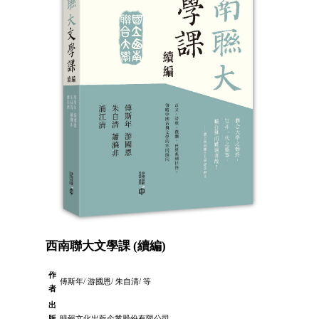
西南聯大文學課 (續編)
作
傅斯年/ 游國恩/ 朱自清/ 等
者
出
版
時報文化出版企業股份有限公司