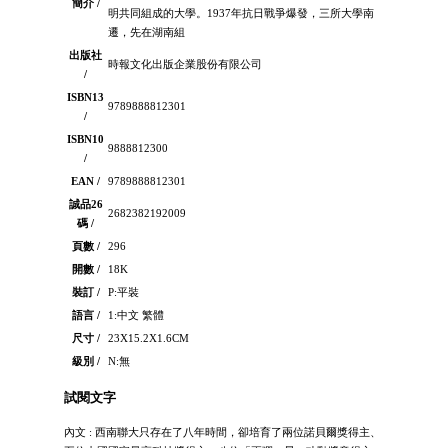
簡介 /
明共同組成的大學。1937年抗日戰爭爆發，三所大學南
遷，先在湖南組
出版社
時報文化出版企業股份有限公司
/
ISBN13
9789888812301
/
ISBN10
9888812300
/
EAN /
9789888812301
誠品26
2682382192009
碼 /
頁數 /
296
開數 /
18K
裝訂 /
P:平裝
語言 /
1:中文 繁體
尺寸 /
23X15.2X1.6CM
級別 /
N:無
試閱文字
內文 : 西南聯大只存在了八年時間，卻培育了兩位諾貝爾獎得主、