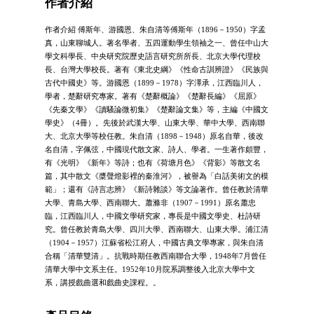
作者介紹
作者介紹 傅斯年、游國恩、朱自清等傅斯年（1896－1950）字孟
真，山東聊城人。著名學者、五四運動學生領袖之一、曾任中山大
學文科學長、中央研究院歷史語言研究所所長、北京大學代理校
長、台灣大學校長。著有《東北史綱》《性命古訓辨證》《民族與
古代中國史》等。游國恩（1899－1978）字澤承，江西臨川人，
學者，楚辭研究專家。著有《楚辭概論》《楚辭長編》《屈原》
《先秦文學》《讀騷論微初集》《楚辭論文集》等，主編《中國文
學史》（4冊）。先後於武漢大學、山東大學、華中大學、西南聯
大、北京大學等校任教。朱自清（1898－1948）原名自華，後改
名自清，字佩弦，中國現代散文家、詩人、學者。一生著作頗豐，
有《光明》《新年》等詩；也有《荷塘月色》《背影》等散文名
篇，其中散文《槳聲燈影裡的秦淮河》，被譽為「白話美術文的模
範」；還有《詩言志辨》《新詩雜談》等文論著作。曾任教於清華
大學、青島大學、西南聯大。蕭滌非（1907－1991）原名蕭忠
臨，江西臨川人，中國文學研究家，專長是中國文學史、杜詩研
究。曾任教於青島大學、四川大學、西南聯大、山東大學。浦江清
（1904－1957）江蘇省松江府人，中國古典文學專家，與朱自清
合稱「清華雙清」。抗戰時期任教西南聯合大學，1948年7月曾任
清華大學中文系主任。1952年10月院系調整後入北京大學中文
系，講授戲曲選和戲曲史課程。。