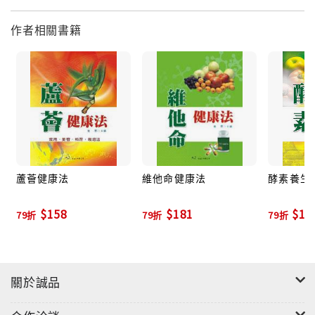
作者相關書籍
蘆薈健康法
維他命健康法
酵素養生
$158
$181
$15
79折
79折
79折
關於誠品