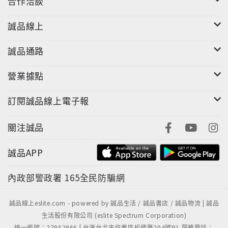
合作洽談
誠品線上
誠品通路
營業據點
訂閱誠品線上電子報
關注誠品
誠品APP
內政部警政署
165全民防騙網
誠品線上eslite.com - powered by 誠品生活 / 誠品書店 / 誠品物流 | 誠品
生活股份有限公司 (eslite Spectrum Corporation)
統一編號：27952966 | 台灣台北市信義區松德路204號B1 服務電話：