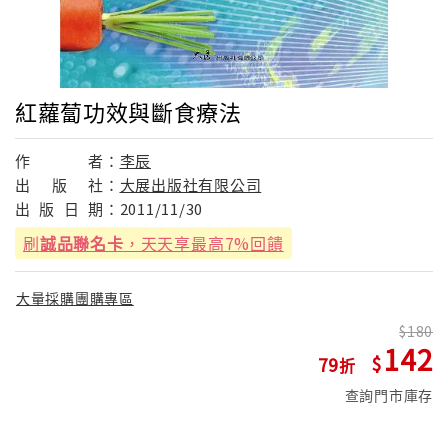
紅蘿蔔功效與斷食療法
作
者：
李辰
出
版
社：
大展出版社有限公司
出
版
日
期：
2011/11/30
刷
誠品聯名卡
，天天享最高7%回饋
大量採購團購專區
180
142
79
查詢門市庫存