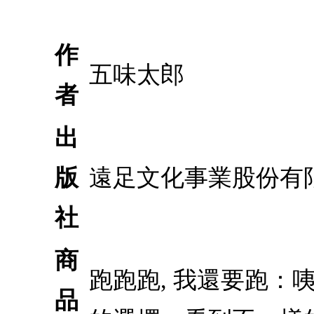
作
五味太郎
者
出
版
遠足文化事業股份有
社
商
跑跑跑, 我還要跑
品