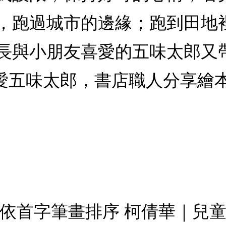
，跑過城市的邊緣；跑到田地
長與小朋友喜愛的五味太郎又
也愛五味太郎，書店職人分享繪
依首字筆畫排序 柯倩華｜兒童