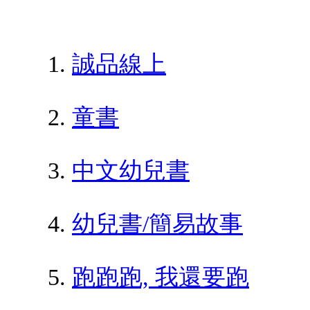
誠品線上
童書
中文幼兒書
幼兒書/簡易故事
跑跑跑, 我還要跑