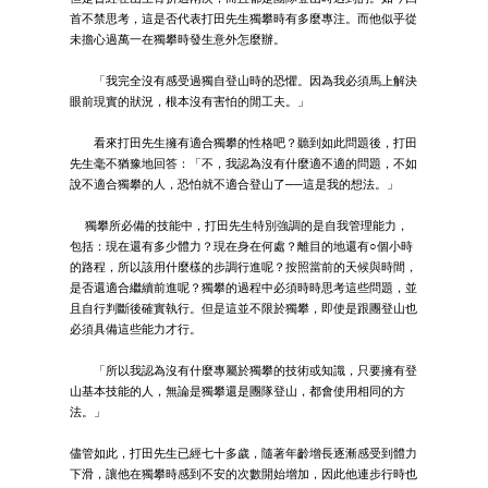
首不禁思考，這是否代表打田先生獨攀時有多麼專注。而他似乎從
未擔心過萬一在獨攀時發生意外怎麼辦。
「我完全沒有感受過獨自登山時的恐懼。因為我必須馬上解決
眼前現實的狀況，根本沒有害怕的閒工夫。」
看來打田先生擁有適合獨攀的性格吧？聽到如此問題後，打田
先生毫不猶豫地回答：「不，我認為沒有什麼適不適的問題，不如
說不適合獨攀的人，恐怕就不適合登山了──這是我的想法。」
獨攀所必備的技能中，打田先生特別強調的是自我管理能力，
包括：現在還有多少體力？現在身在何處？離目的地還有○個小時
的路程，所以該用什麼樣的步調行進呢？按照當前的天候與時間，
是否還適合繼續前進呢？獨攀的過程中必須時時思考這些問題，並
且自行判斷後確實執行。但是這並不限於獨攀，即使是跟團登山也
必須具備這些能力才行。
「所以我認為沒有什麼專屬於獨攀的技術或知識，只要擁有登
山基本技能的人，無論是獨攀還是團隊登山，都會使用相同的方
法。」
儘管如此，打田先生已經七十多歲，隨著年齡增長逐漸感受到體力
下滑，讓他在獨攀時感到不安的次數開始增加，因此他連步行時也