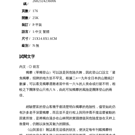
2682324236006
碼 /
頁數 /
176
開數 /
25K
裝訂 /
P:平裝
語言 /
1:中文 繁體
尺寸 /
21X14.8X1.6CM
級別 /
N:無
試閱文字
內文 : ◎ 前言
獨攀（單獨登山）可以說是與危險共舞，因此登山口設立「避
免獨攀」招牌的地方並不罕見。根據二○一九年全日本的山難統計
數據，可以看見獨攀遇難者當中有一六％的人喪命或行蹤不明，相
較之下團隊登山只有八％，由此可知獨攀的風險是團隊登山的兩
倍。
經驗豐富的登山客幾乎都清楚明白獨攀的危險性，儘管如此仍
有許多老手深愛獨攀，而且並不是行程上與同伴喬不攏這麼被動的
因素所致，是將獨自漫步在山林間的實踐價值與危險度放在天秤上
衡量時，仍難以抹煞其魅力的關係。
《山與溪谷》雜誌看見這樣的狀況，便決定每年刊載獨攀特