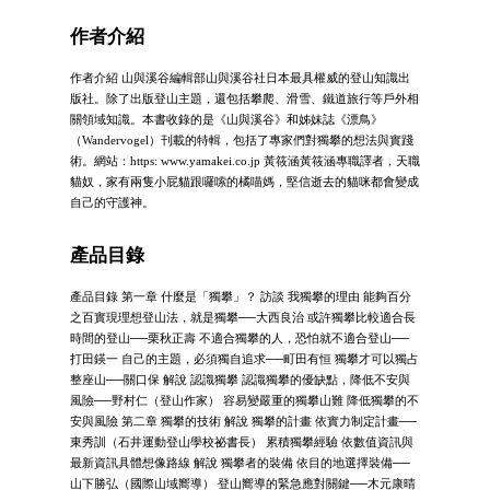
作者介紹
作者介紹 山與溪谷編輯部山與溪谷社日本最具權威的登山知識出
版社。除了出版登山主題，還包括攀爬、滑雪、鐵道旅行等戶外相
關領域知識。本書收錄的是《山與溪谷》和姊妹誌《漂鳥》
（Wandervogel）刊載的特輯，包括了專家們對獨攀的想法與實踐
術。網站：https: www.yamakei.co.jp 黃筱涵黃筱涵專職譯者，天職
貓奴，家有兩隻小屁貓跟囉嗦的橘喵媽，堅信逝去的貓咪都會變成
自己的守護神。
產品目錄
產品目錄 第一章 什麼是「獨攀」？ 訪談 我獨攀的理由 能夠百分
之百實現理想登山法，就是獨攀──大西良治 或許獨攀比較適合長
時間的登山──栗秋正壽 不適合獨攀的人，恐怕就不適合登山──
打田鍈一 自己的主題，必須獨自追求──町田有恒 獨攀才可以獨占
整座山──關口保 解說 認識獨攀 認識獨攀的優缺點，降低不安與
風險──野村仁（登山作家） 容易變嚴重的獨攀山難 降低獨攀的不
安與風險 第二章 獨攀的技術 解說 獨攀的計畫 依實力制定計畫──
東秀訓（石井運動登山學校祕書長） 累積獨攀經驗 依數值資訊與
最新資訊具體想像路線 解說 獨攀者的裝備 依目的地選擇裝備──
山下勝弘（國際山域嚮導） 登山嚮導的緊急應對關鍵──木元康晴