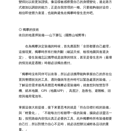
變得比以前更加謹慎。像這樣敏感察覺自己的身體變化，連走路方
式都加以調節的能力，正是自我管理的一種。只要能夠做好這些，
相信即使體力衰退，也能夠避免在獨攀時發生意外吧。
◎ 獨攀的技術
依目的地選擇裝備──山下勝弘（國際山域嚮導）
在為獨攀決定裝備的時候，首先應面對「全部都要自己處理」
這個現實。獨攀時所有行動判斷（確認天候、檢視地圖與進退決
定）、發生裝備忘記攜帶或是故障的情況，甚至是發生意外（最壞
的情況就是遇難）時都必須獨自應付。
「獨攀時沒有同伴可以依靠，所以必須攜帶能夠掌握自己的所在位
置與整體狀況的工具、遇到傷病等意外時可以緊急處置的裝備。」
了解這些需求後再具體思考獨攀必需裝備時，就會想到智慧型手
機、紙本地圖、GPS（地圖APP）、高度計、急救包、避難帳、頭
燈與備用電池等。
掌握這個大前提後，接下來要思考的就是「符合目標行程的裝備」
與「輕量化」。「不能每次行程都帶一樣的裝備，腦袋必須靈活一
點，按照路線內容找出真正必要的工具。此外獨攀時所有裝備都要
自己扛，所以對體力信心不足時，就必須想辦法減輕各品項的重
量。」