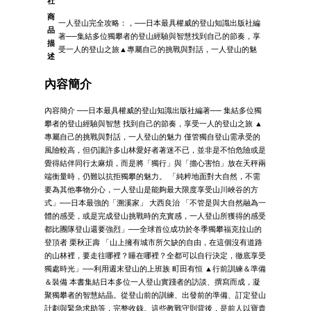
社
商
一人登山完全攻略：，──日本最具權威的登山知識出版社編
品
著──集結多位獨攀者的登山經驗與智慧找到自己的節奏，享
描
受一人的登山之旅▲專屬自己的挑戰與對話，一人登山的魅
述
內容簡介
內容簡介 ──日本最具權威的登山知識出版社編著── 集結多位獨
攀者的登山經驗與智慧 找到自己的節奏，享受一人的登山之旅 ▲
專屬自己的挑戰與對話，一人登山的魅力 僅管獨自登山需承受的
風險較高，但仍讓許多山林愛好者著迷不已，並非是不怕危險或是
覺得結伴同行太麻煩，而是將「獨行」與「擔心害怕」放在天秤兩
端衡量時，仍難以抗拒獨攀的魅力。 「純粹地面對大自然，不需
要為其他事物分心，一人登山是能夠最大限度享受山川峽谷的方
式」──日本最強的「溯溪家」 大西良治 「不管是與大自然融為一
體的感受，或是完成登山挑戰時的充實感，一人登山所獲得的感受
都比團隊登山還要強烈」──全球首位成功於冬季獨攀福克拉山的
登頂者 栗秋正壽 「山上擁有城市所欠缺的自由，在這個沒有道路
的山林裡，要走往哪裡？睡在哪裡？全都可以自行決定，徹底享受
獨處時光」──利用週末登山的上班族 町田有恒 ▲行前訓練＆準備
＆裝備 本書集結日本多位一人登山實踐者的訪談、撰寫而成，凝
聚獨攀者的智慧結晶。從登山前的訓練、出發前的準備、訂定登山
計劃與緊急求助等，完整收錄。這些教戰守則背後，是前人以寶貴