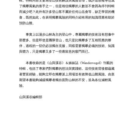
輯。特輯內容主要為登山技術解說與風險管理，或許這類報導也成
了獨攀風氣的推手之一，但是相信獨攀的人數並不會因為停刊特輯
而減少吧？此外有許多登山客不屬於任何山岳會等，缺乏學習的機
會，既然如此，在表明獨攀風險的同時介紹有用的知識理應有助於
預防山難。
事實上以漫步山林為主的登山中，專屬獨攀的技術沒有想像中
那麼多。但是即使是團隊登山，也只是比獨攀多了互相照應的夥
伴，過程的一切仍必須獨自克服，同樣需要獨攀必備的技術、知識
與體力，只是獨攀又多了一些應留意的竅門而已。
本書收錄的是《山與溪谷》＆姊妹誌《Wandervogel》刊載的
特輯，包括了專家們對獨攀的想法與實踐術。這些技術背後都蘊藏
著豐富經驗，能夠立即在獨攀派上用場並有效降低山難風險。由衷
期望本書能夠減緩獨攀者獨自面對山林的不安，並為各位減輕風
險。
山與溪谷編輯部