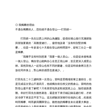
◎ 我獨攀的理由
不適合獨攀的人，恐怕就不適合登山──打田鍈一
打田鍈一先生以西上州的山為據點，提倡在矮山進行充滿探險
與冒險要素的「高難度健行」。儘管他說著「沒有特別堅持獨
攀」，但是一年多達七十天都在登山的時間當中，卻有三分之一都
是獨攀。
「我幾乎沒有特別想著『我要一個人登山』，但是從未後悔過
一個人登山。獨自登山能夠全心全意正視山林，並且更深入感受山
林。當然與他人一起登山也有不同的樂趣，但是這時就會將注意力
放在同伴身上，對山林的感受也會減少。」
打田先生二十三歲時第一次登山，當時是受職場前輩之邀前往，但
是完成這次登山不過四天，他就獨自前往秩父的熊倉山。當時的他
對登山還不甚了解吧？只有肩背包與皮鞋就貿然上山，險些迷路遇
難。幸好打田先生雖然著急，還是坐下來仔細記錄這趟行程，才終
於冷靜下來並且平安下山。這次經驗深深烙印在他的心底，此後就
時而獨攀、時而參與團隊登山。雖然他的獨攀並未出過重大事故，
但是曾經在山上骨折過兩次，而且都是團隊登山時遇到的。如今回