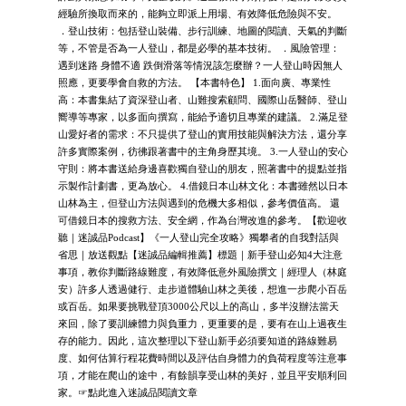
經驗所換取而來的，能夠立即派上用場、有效降低危險與不安。
．登山技術：包括登山裝備、步行訓練、地圖的閱讀、天氣的判斷
等，不管是否為一人登山，都是必學的基本技術。 ．風險管理：
遇到迷路 身體不適 跌倒滑落等情況該怎麼辦？一人登山時因無人
照應，更要學會自救的方法。 【本書特色】 1.面向廣、專業性
高：本書集結了資深登山者、山難搜索顧問、國際山岳醫師、登山
嚮導等專家，以多面向撰寫，能給予適切且專業的建議。 2.滿足登
山愛好者的需求：不只提供了登山的實用技能與解決方法，還分享
許多實際案例，彷彿跟著書中的主角身歷其境。 3.一人登山的安心
守則：將本書送給身邊喜歡獨自登山的朋友，照著書中的提點並指
示製作計劃書，更為放心。 4.借鏡日本山林文化：本書雖然以日本
山林為主，但登山方法與遇到的危機大多相似，參考價值高。 還
可借鏡日本的搜救方法、安全網，作為台灣改進的參考。【歡迎收
聽｜迷誠品Podcast】《一人登山完全攻略》獨攀者的自我對話與
省思｜放送觀點【迷誠品編輯推薦】標題｜新手登山必知4大注意
事項，教你判斷路線難度，有效降低意外風險撰文｜經理人（林庭
安）許多人透過健行、走步道體驗山林之美後，想進一步爬小百岳
或百岳。如果要挑戰登頂3000公尺以上的高山，多半沒辦法當天
來回，除了要訓練體力與負重力，更重要的是，要有在山上過夜生
存的能力。因此，這次整理以下登山新手必須要知道的路線難易
度、如何估算行程花費時間以及評估自身體力的負荷程度等注意事
項，才能在爬山的途中，有餘韻享受山林的美好，並且平安順利回
家。☞點此進入迷誠品閱讀文章