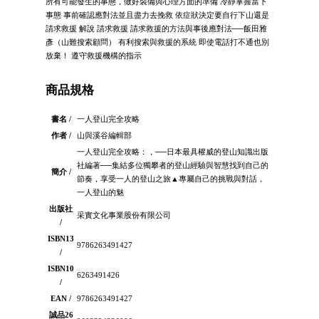
所有可能發生的事態，做好裝備與心理方面的準備 冷靜掌握當下
事態 事前確認應對法並且盡力去挽救 依症狀決定要自行下山還是
請求救援 解說 請求救援 請求救援的方法與事後應對法──飯田雅
彥（山難搜索顧問） 有利搜索與救援的系統 即使電話打不通也別
放棄！ 遵守救援機構的指示
商品規格
書名 /
一人登山完全攻略
作者 /
山與溪谷編輯部
一人登山完全攻略：，──日本最具權威的登山知識出版
社編著──集結多位獨攀者的登山經驗與智慧找到自己的
簡介 /
節奏，享受一人的登山之旅▲專屬自己的挑戰與對話，
一人登山的魅
出版社
采實文化事業股份有限公司
/
ISBN13
9786263491427
/
ISBN10
6263491426
/
EAN /
9786263491427
誠品26