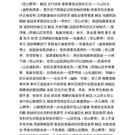
（登山嚮導） 解說 步行技術 重新審視走路的方法──小山壯太
（越野跑專家） 爬升與下降都必須留意軸的移動 揹著背包也要維
持正確姿勢 活用數據做好步調管理 攝取必要營養素 解說 地圖閱讀
關鍵 確認並掌握現在位置──野村仁（登山作家） 勤讀地圖避免迷
路 迷路時的修正法 解說 天候判斷 認識四季的惡劣天候模式──粟
澤徹（西穗山莊管理員、氣象預報員） 春天．黃金週 梅雨 夏天 盛
夏 秋天 秋雪 活用網路的氣象預報──佐藤勇介（登山嚮導） 特別
單元 我的獨攀技巧 客觀進行健康管理──安藤真由子（健康運動指
導士、銀髮族低氧訓練士） 飲料應重視通用性──芳須勳（登山嚮
導、管理營養士、健康運動指導士） 用自製地圖掌握路線──小林
千穗（登山作家） 從登山起點開始用GPS記錄軌跡──渡邊幸雄
（山岳攝影師） 依狀況運用多種道具──粟澤徹（西穗山莊常務董
事、氣象預報員） 自我救命術──星野秀樹（山岳攝影師） 用極小
的分裝容器預防萬一──佐佐木亨（編輯、作家） 第三章 獨攀遇難
事件簿 事件①迷路途中不慎滑落 事件②殘雪中的緊急紮營 經驗談
獨攀者的驚險體驗 迷路 惡劣天候 墜落、滑落、摔倒 野生動物 身
體不適、疾病等 其他 第四章 獨攀的風險管理 解說 入山前＆登山
途中的山難應對法 風險管理就從登山計畫書開始──木元康晴（登
山嚮導） 山難應對的第一步就是製作登山計畫書 掌握狀況與進退
判斷 路線狀況比預料的更嚴苛 天候急遽惡化 解說 緊急紮營 藉由
有利求生的緊急紮營保存體力──山田哲哉（登山嚮導） 穿上手邊
所有衣物 用避難帳紮營 緊急程度極高時的緊急紮營 解說 自救急救
包 學會自我救命術──千島康稔（國際山岳醫師、登山嚮導） 假設