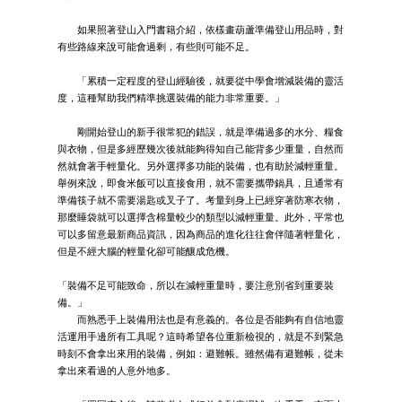
如果照著登山入門書籍介紹，依樣畫葫蘆準備登山用品時，對
有些路線來說可能會過剩，有些則可能不足。
「累積一定程度的登山經驗後，就要從中學會增減裝備的靈活
度，這種幫助我們精準挑選裝備的能力非常重要。」
剛開始登山的新手很常犯的錯誤，就是準備過多的水分、糧食
與衣物，但是多經歷幾次後就能夠得知自己能背多少重量，自然而
然就會著手輕量化。另外選擇多功能的裝備，也有助於減輕重量。
舉例來說，即食米飯可以直接食用，就不需要攜帶鍋具，且通常有
準備筷子就不需要湯匙或叉子了。考量到身上已經穿著防寒衣物，
那麼睡袋就可以選擇含棉量較少的類型以減輕重量。此外，平常也
可以多留意最新商品資訊，因為商品的進化往往會伴隨著輕量化，
但是不經大腦的輕量化卻可能釀成危機。
「裝備不足可能致命，所以在減輕重量時，要注意別省到重要裝
備。」
而熟悉手上裝備用法也是有意義的。各位是否能夠有自信地靈
活運用手邊所有工具呢？這時希望各位重新檢視的，就是不到緊急
時刻不會拿出來用的裝備，例如：避難帳。雖然備有避難帳，從未
拿出來看過的人意外地多。