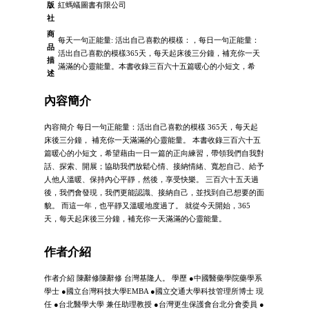
版
紅螞蟻圖書有限公司
社
商
每天一句正能量: 活出自己喜歡的模樣：，每日一句正能量：
品
活出自己喜歡的模樣365天，每天起床後三分鐘，補充你一天
描
滿滿的心靈能量。本書收錄三百六十五篇暖心的小短文，希
述
內容簡介
內容簡介 每日一句正能量：活出自己喜歡的模樣 365天，每天起
床後三分鐘， 補充你一天滿滿的心靈能量。 本書收錄三百六十五
篇暖心的小短文，希望藉由一日一篇的正向練習，帶領我們自我對
話、探索、開展；協助我們放鬆心情、接納情緒、寬恕自己、給予
人他人溫暖、保持內心平靜，然後，享受快樂。 三百六十五天過
後，我們會發現，我們更能認識、接納自己，並找到自己想要的面
貌。 而這一年，也平靜又溫暖地度過了。 就從今天開始，365
天，每天起床後三分鐘，補充你一天滿滿的心靈能量。
作者介紹
作者介紹 陳辭修陳辭修 台灣基隆人。 學歷 ●中國醫藥學院藥學系
學士 ●國立台灣科技大學EMBA ●國立交通大學科技管理所博士 現
任 ●台北醫學大學 兼任助理教授 ●台灣更生保護會台北分會委員 ●