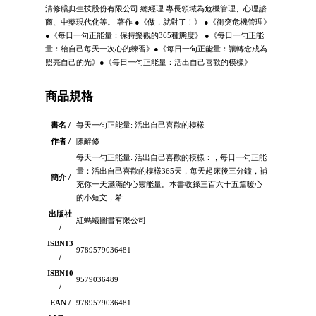
清修膳典生技股份有限公司 總經理 專長領域為危機管理、心理諮
商、中藥現代化等。 著作 ●《做，就對了！》 ●《衝突危機管理》
●《每日一句正能量：保持樂觀的365種態度》 ●《每日一句正能
量：給自己每天一次心的練習》●《每日一句正能量：讓轉念成為
照亮自己的光》●《每日一句正能量：活出自己喜歡的模樣》
商品規格
書名 /
每天一句正能量: 活出自己喜歡的模樣
作者 /
陳辭修
每天一句正能量: 活出自己喜歡的模樣：，每日一句正能
量：活出自己喜歡的模樣365天，每天起床後三分鐘，補
簡介 /
充你一天滿滿的心靈能量。本書收錄三百六十五篇暖心
的小短文，希
出版社
紅螞蟻圖書有限公司
/
ISBN13
9789579036481
/
ISBN10
9579036489
/
EAN /
9789579036481