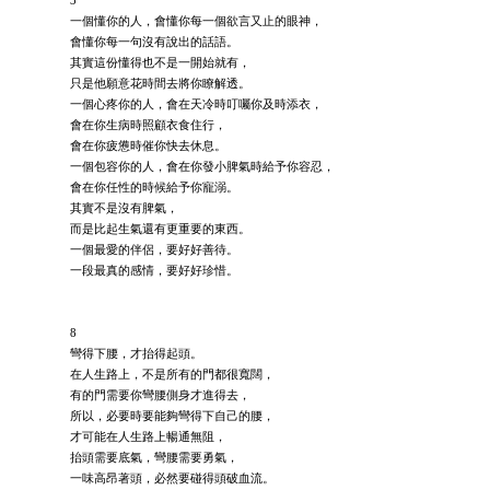
3
一個懂你的人，會懂你每一個欲言又止的眼神，
會懂你每一句沒有說出的話語。
其實這份懂得也不是一開始就有，
只是他願意花時間去將你瞭解透。
一個心疼你的人，會在天冷時叮囑你及時添衣，
會在你生病時照顧衣食住行，
會在你疲憊時催你快去休息。
一個包容你的人，會在你發小脾氣時給予你容忍，
會在你任性的時候給予你寵溺。
其實不是沒有脾氣，
而是比起生氣還有更重要的東西。
一個最愛的伴侶，要好好善待。
一段最真的感情，要好好珍惜。
8
彎得下腰，才抬得起頭。
在人生路上，不是所有的門都很寬闊，
有的門需要你彎腰側身才進得去，
所以，必要時要能夠彎得下自己的腰，
才可能在人生路上暢通無阻，
抬頭需要底氣，彎腰需要勇氣，
一味高昂著頭，必然要碰得頭破血流。