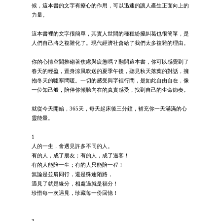
候，這本書的文字有療心的作用，可以迅速的讓人產生正面向上的
力量。
這本書裡的文字很簡單，其實人世間的種種紛擾糾葛也很簡單，是
人們自己將之複雜化了。現代經濟社會給了我們太多複雜的理由。
你的心情空間推砌著焦慮與疲憊嗎？翻開這本書，你可以感覺到了
春天的輕盈，置身涼風吹送的夏季午後，聽見秋天落葉的對話，擁
抱冬天的噓寒問暖。一切的感受與字裡行間，是如此自由自在，像
一位知己般，陪伴你傾聽內在的真實感受，找到自己的生命節奏。
就從今天開始，365天，每天起床後三分鐘，補充你一天滿滿的心
靈能量。
1
人的一生，會遇見許多不同的人。
有的人，成了朋友；有的人，成了過客！
有的人能陪一生；有的人只能陪一程！
無論是並肩同行，還是殊途陌路，
遇見了就是緣分，相處過就是福分！
珍惜每一次遇見，珍藏每一份回憶！