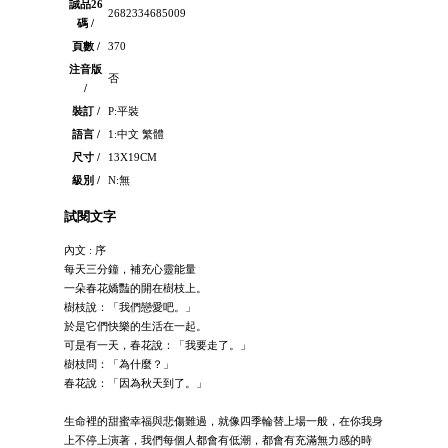
誠品26
2682334685009
碼 /
頁數 /
370
注音版
否
/
裝訂 /
P:平裝
語言 /
1:中文 繁體
尺寸 /
13X19CM
級別 /
N:無
試閱文字
內文 : 序
每天三分鐘，補充心靈能量
一朵春花嬌豔的開在樹枝上。
樹枝說：「我們戀愛吧。」
於是它們快樂的生活在一起。
可是有一天，春花說：「我要走了。」
樹枝問：「為什麼？」
春花說：「因為秋天到了。」
生命裡的甜蜜幸福與悲傷難過，就像四季輪替上場一般，在你我身
上不停上演著，我們每個人都會有低潮，都會有充滿無力感的時