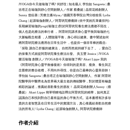
JYOGA你今天做瑜珈了嗎? 何妤玟 | 知名藝人 李怡如 Sangeeta | 桑
吉塔正念瑜珈與靜心空間創辦人／作家 蔡桑妮 | 晶荷花精創辦人
Sunny 曾鈺善 | 芳療主播Alysa／德國芳香學院台灣分校校長 Lydia
Chang | 起源瑜伽創辦人／阿育吠陀療癒師 (依中英姓氏筆畫排列)
長期練習瑜珈的yogi(瑜珈士)對於阿育吠陀養生療法應都不陌生，
個人也是此療法的奉行者 ， 阿育吠陀講求身心靈平衡與瑜珈的七
大脈輪觀念相通 ，人體陰陽平衡，身心得以健康。書中闡述如何
將阿育吠陀療法應用在日常生活中 ，也提供一個非常棒的觀念-
「採取 讓自己舒服的健康法， 自然而然就持續下去了 。 」愛自己
的保養方式就從阿育吠陀養生療法出發。 吳玉豐 Jessica | JYOGA
樂活瑜珈 創辦人／JYOGA你今天做瑜珈了嗎? Akari Lippe 寫的
《阿育吠陀身心靈平衡修復術》你得到的是美容、瘦身、養生與正
念覺察的整合收穫，不用向外尋找，你是自己最棒的心靈美容師！
李怡如 Sangeeta | 桑吉塔正念瑜珈與靜心空間創辦人、作家 阿育吠
陀醫學與中醫齊名為世界兩大最古老的傳統醫學，對於體質有極盡
精彩的論述，推薦給喜歡養生的朋友！ 晶荷花精創辦人Sunny（蔡
桑妮） Akari Lippe 簡單明瞭地詮釋出阿育吠陀的精華，如何真正
認識自己和找到對自己最有益的身心平衡方式。這本書裡有許多珍
貴的古老智慧及在日常生活中的實踐方法，真心推薦給喜歡自然療
法的所有人! Lydia Chang | 起源瑜伽創辦人, 阿育吠陀療癒師
作者介紹