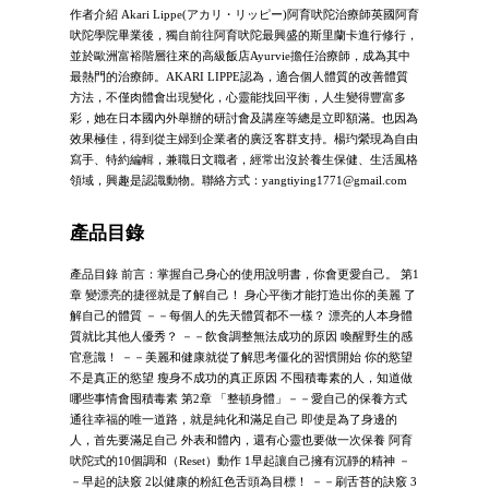
作者介紹 Akari Lippe(アカリ・リッピー)阿育吠陀治療師英國阿育
吠陀學院畢業後，獨自前往阿育吠陀最興盛的斯里蘭卡進行修行，
並於歐洲富裕階層往來的高級飯店Ayurvie擔任治療師，成為其中
最熱門的治療師。AKARI LIPPE認為，適合個人體質的改善體質
方法，不僅肉體會出現變化，心靈能找回平衡，人生變得豐富多
彩，她在日本國內外舉辦的研討會及講座等總是立即額滿。也因為
效果極佳，得到從主婦到企業者的廣泛客群支持。楊玓縈現為自由
寫手、特約編輯，兼職日文職者，經常出沒於養生保健、生活風格
領域，興趣是認識動物。聯絡方式：
yangtiying1771@gmail.com
產品目錄
產品目錄 前言：掌握自己身心的使用說明書，你會更愛自己。 第1
章 變漂亮的捷徑就是了解自己！ 身心平衡才能打造出你的美麗 了
解自己的體質 －－每個人的先天體質都不一樣？ 漂亮的人本身體
質就比其他人優秀？ －－飲食調整無法成功的原因 喚醒野生的感
官意識！ －－美麗和健康就從了解思考僵化的習慣開始 你的慾望
不是真正的慾望 瘦身不成功的真正原因 不囤積毒素的人，知道做
哪些事情會囤積毒素 第2章 「整頓身體」－－愛自己的保養方式
通往幸福的唯一道路，就是純化和滿足自己 即使是為了身邊的
人，首先要滿足自己 外表和體內，還有心靈也要做一次保養 阿育
吠陀式的10個調和（Reset）動作 1早起讓自己擁有沉靜的精神 －
－早起的訣竅 2以健康的粉紅色舌頭為目標！ －－刷舌苔的訣竅 3