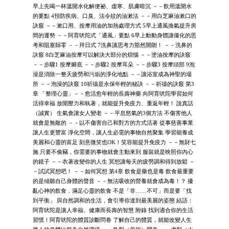
早上先喝一杯溫開水化解便祕、虛寒、肌膚暗沉 －－飲用溫開水
的要點 4預防疾病、口臭、法令紋的油漱法 －－用白芝麻油漱口的
訣竅 －－漱口用、按摩用油的加熱處理方式 5早上通風換氣提升房
間的運勢 －－阿育吠陀式「通風」要點 6早上動動身體讓僵化的思
考和阻塞歸零 －－拜日式 7洗鼻讓思考力豁然開朗！ －－洗鼻的
訣竅 8白芝麻油按摩可以解決大部分的煩惱 －－塗油按摩的訣竅
－－步驟1 按摩腳底 －－步驟2 按摩耳朵 －－步驟3 按摩頭部 9泡
澡是消除一整天疲勞和污垢的淨化地點 －－讓浴室成為神聖的場
所 －－泡澡的訣竅 10祈禱是永保年輕的秘訣 －－祈禱的訣竅 第3
章 「整理心靈」－－愈活愈年輕的長壽神藥 向阿育吠陀學習如何
活得幸福 放開壓力和執著，就能提升免疫力、重返年輕！ 說真話
（誠實） 生氣會讓女人變老 －－平息怒氣的3個方法 不傷害他人
就會是無敵的 －－以不傷害自己和對方的方式活著 從事慈善事業
讓人生更豐富 淨化空間，讓人生必需的事物自然聚集 學習能養成
美麗和心靈的富足 刻意微笑也OK！笑容能提升免疫力 －－無財七
施 只要不偷竊，你需要的事物就會主動來到 服裝就是映照你內心
的鏡子 －－衣著改變你的人生 冥想讓每天的疲勞調和得到放鬆 －
－試試冥想吧！ －－如何冥想 第4章 飲食是藥也是毒 飲食最重要
的是傾聽自己身體的聲音 －－無法吸收的營養就會成為毒！？ 擾
亂心神的飲食．滿足心靈的飲食 不是「非……不可」而是要「找
到平衡」 與自然調和的生活，會引導你達到最美麗的姿態 結語：
阿育吠陀是讓人幸福、健康而長壽的智慧 附錄 找到適合你的生活
習慣！阿育吠陀的體質診斷問卷 了解自己的體質，就能改變人生