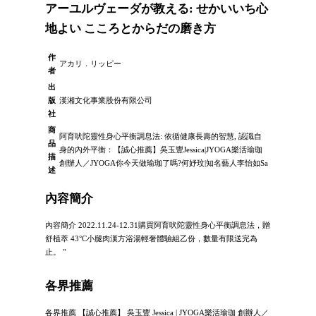
アーユルヴェーダが教える: せかいいち心
地よい こころとからだの磨き方
作
アカリ．リッピー
者
出
版
漢湘文化事業股份有限公司
社
商
阿育吠陀靈性身心平衡調息法: 依循健康長壽的智慧, 認識自
品
身的內外平衡：【誠心推薦】吳玉豐Jessica|JYOGA樂活瑜珈
描
創辦人／JYOGA你今天做瑜珈了嗎?何妤玟|知名藝人李怡如Sa
述
內容簡介
內容簡介 2022.11.24-12.31購買阿育吠陀靈性身心平衡調息法，贈
舒植萃 43°C小腿肉漢方浴湯輕奢體驗組乙份，數量有限送完為
止。 "
各界推薦
各界推薦 【誠心推薦】 吳玉豐 Jessica | JYOGA樂活瑜珈 創辦人／