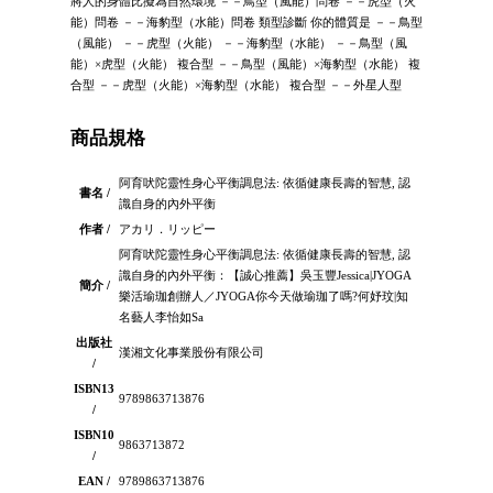
將人的身體比擬為自然環境 －－鳥型（風能）問卷 －－虎型（火
能）問卷 －－海豹型（水能）問卷 類型診斷 你的體質是 －－鳥型
（風能） －－虎型（火能） －－海豹型（水能） －－鳥型（風
能）×虎型（火能） 複合型 －－鳥型（風能）×海豹型（水能） 複
合型 －－虎型（火能）×海豹型（水能） 複合型 －－外星人型
商品規格
阿育吠陀靈性身心平衡調息法: 依循健康長壽的智慧, 認
書名 /
識自身的內外平衡
作者 /
アカリ．リッピー
阿育吠陀靈性身心平衡調息法: 依循健康長壽的智慧, 認
識自身的內外平衡：【誠心推薦】吳玉豐Jessica|JYOGA
簡介 /
樂活瑜珈創辦人／JYOGA你今天做瑜珈了嗎?何妤玟|知
名藝人李怡如Sa
出版社
漢湘文化事業股份有限公司
/
ISBN13
9789863713876
/
ISBN10
9863713872
/
EAN /
9789863713876