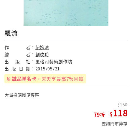
飄流
作
者：
紀婉清
繪
者：
劉玟羚
出
版
社：
風格司藝術創作坊
出
版
日
期：
2015/05/21
刷
誠品聯名卡
，天天享最高7%回饋
大量採購團購專區
150
118
79
查詢門市庫存