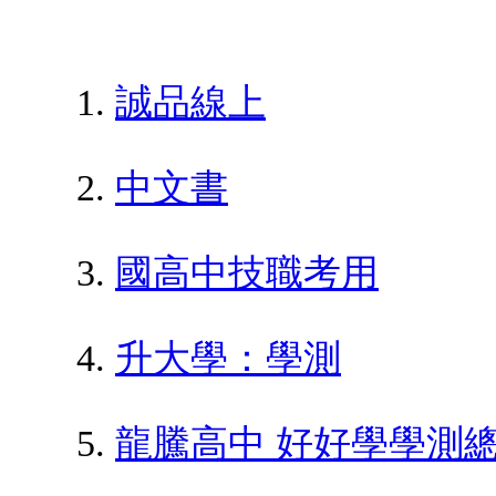
誠品線上
中文書
國高中技職考用
升大學：學測
龍騰高中 好好學學測總複