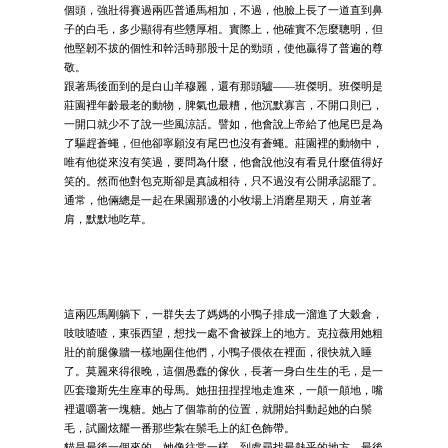
個頭，強壯得賽過兩匹普通馬相加，不過，他臉上長了一道直到鼻
子的白毛，多少顯得有些戇厚相。實際上，他確實不怎麼聰明，但
他堅韌不拔的個性和幹活時那股十足的勁頭，使他贏得了普遍的尊
敬。
跟著馬後面到的是白山羊穆麗，還有那頭驢―—班傑明。班傑明是
莊園裡年齡最老的動物，脾氣也最糟，他沉默寡言，不開口則已，
一開口就少不了說一些風涼話。譬如，他會說上帝給了他尾巴是為
了驅趕蒼蠅，但他卻寧願沒有尾巴也沒有蒼蠅。莊園裡的動物中，
唯有他從來沒有笑過，要問為什麼，他會說他沒有看見什麼值得好
笑的。然而他對包克斯卻是真誠相待，只不過沒有公開承認罷了。
通常，他倆總是一起在果園那邊的小牧場上消磨星期天，肩並著
肩，默默地吃草。
這兩匹馬剛躺下，一群失去了媽媽的小鴨子排成一溜進了大穀倉，
吱吱喳喳，東張西望，想找一處不會被踩上的地方。克拉薇用她粗
壯的前腿像牆一樣地圍住他們，小鴨子偎依在裡面，很快就入睡
了。莫麗來得很晚，這個愚蠢的傢伙，長著一身白生生的毛，是一
匹套瓊斯先生座車的母馬。她扭扭捏捏地走進來，一顛一顛地，嘴
裡還嚼著一塊糖。她占了個靠前的位置，就開始抖動起她的白鬃
毛，試圖炫耀一番那些紮在鬃毛上的紅色飾帶。
貓是最後一個來的，她像往常一樣，到處尋找最熱乎的地方，最後