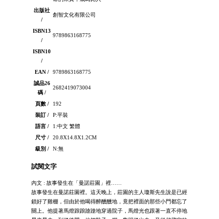
出版社
創智文化有限公司
/
ISBN13
9789863168775
/
ISBN10
/
EAN /
9789863168775
誠品26
2682419073004
碼 /
頁數 /
192
裝訂 /
P:平裝
語言 /
1:中文 繁體
尺寸 /
20.8X14.8X1.2CM
級別 /
N:無
試閱文字
內文 : 故事發生在「曼諾莊園」裡……
故事發生在曼諾莊園裡。這天晚上，莊園的主人瓊斯先生說是已經
鎖好了雞棚，但由於他喝得醉醺醺地，竟把裡面的那些小門都忘了
關上。他提著馬燈踉踉蹌蹌地穿過院子，馬燈光也跟著一直不停地