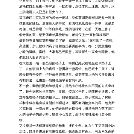
晃來晃去，到了後門，他把靴子一腳一隻踢了出去，又從儲藏室的
酒桶裡舀起最後一杯啤酒，一飲而盡，然後才爬上床去。此時，床
上的瓊斯夫人已是鼾聲大作了。
等那邊莊主院臥室裡的燈光一熄滅，整個莊園窩棚裡就泛起一陣撲
撲騰騰的騷動。還在白天的時候，莊園裡就風傳著一件事，說是老
梅傑，就是得過「中等白鬃毛」獎的頭雄豬，在前一天晚上作了一
個奇怪的夢，想要傳達給其他動物。老梅傑(他一直被這樣稱呼，
儘管他在參加展覽時用的名字是「威靈頓之光」)在莊園了一直德
高望重，所以動物們為了聆聽他想要講的事情，都十分樂意犧牲一
小時的睡眠。當時，大家都已經同意，等瓊斯先生完全走開後，他
們就到大穀倉內集合。
在大穀倉一頭一個凸起的檯子上，梅傑已經安穩地坐在草墊子上
了，在他頭頂上方的房樑上懸掛著一盞馬燈。他已經十二歲了，近
來長得有些發胖，但他依然儀表堂堂。儘管事實上他的犬牙從來沒
有割剪過，這也並不妨礙他面帶著智慧和慈。
不一會，動物們開始陸續趕來，井然有序地按各自不同的方式坐穩
了。最先到來的是三條狗，藍鐘、傑西和平哲，豬隨後走進來，並
立即坐在檯子前面的稻草上。雞栖在窗臺上，鴿子撲騰上了房樑，
羊和牛躺在豬身後並開始倒嚼起來。兩匹套四輪貨車的馬，包克斯
和克拉薇，一塊趕來，他們走進時走得很慢，每當他們在落下那巨
大的毛乎乎的蹄子時，總是小心翼翼，生怕草堆裡藏著什麼小動
物。
克拉薇是一匹粗壯而慈愛的母馬，接近中年。她在生了第四個小駒
之後，體形再也沒有能恢復原樣。包克斯身材高大，有近兩米高的