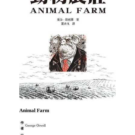
Animal Farm
作
George Orwell
者