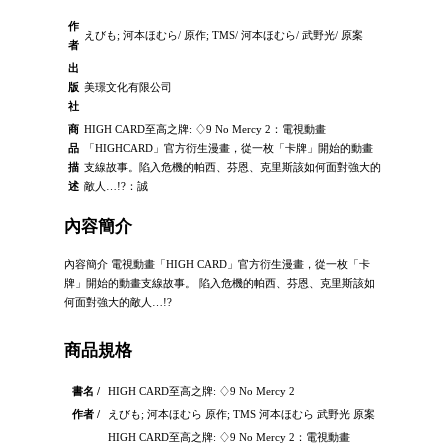
作
えびも; 河本ほむら/ 原作; TMS/ 河本ほむら/ 武野光/ 原案
者
出
版
美璟文化有限公司
社
商
HIGH CARD至高之牌: ♢9 No Mercy 2：電視動畫
品
「HIGHCARD」官方衍生漫畫，從一枚「卡牌」開始的動畫
描
支線故事。陷入危機的帕西、芬恩、克里斯該如何面對強大的
述
敵人…!?：誠
內容簡介
內容簡介 電視動畫「HIGH CARD」官方衍生漫畫，從一枚「卡
牌」開始的動畫支線故事。 陷入危機的帕西、芬恩、克里斯該如
何面對強大的敵人…!?
商品規格
書名 /
HIGH CARD至高之牌: ♢9 No Mercy 2
作者 /
えびも; 河本ほむら 原作; TMS 河本ほむら 武野光 原案
HIGH CARD至高之牌: ♢9 No Mercy 2：電視動畫