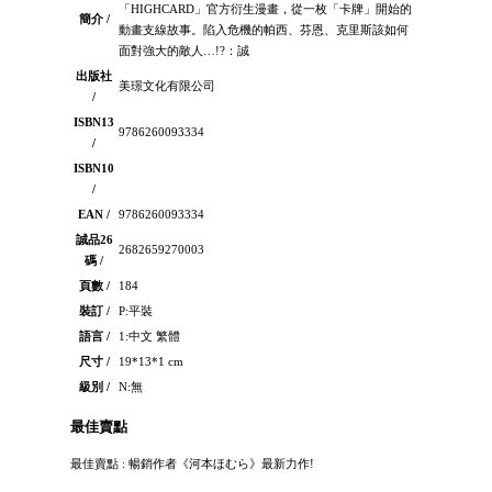
「HIGHCARD」官方衍生漫畫，從一枚「卡牌」開始的
簡介 /
動畫支線故事。陷入危機的帕西、芬恩、克里斯該如何
面對強大的敵人…!?：誠
出版社
美璟文化有限公司
/
ISBN13
9786260093334
/
ISBN10
/
EAN /
9786260093334
誠品26
2682659270003
碼 /
頁數 /
184
裝訂 /
P:平裝
語言 /
1:中文 繁體
尺寸 /
19*13*1 cm
級別 /
N:無
最佳賣點
最佳賣點 : 暢銷作者《河本ほむら》最新力作!