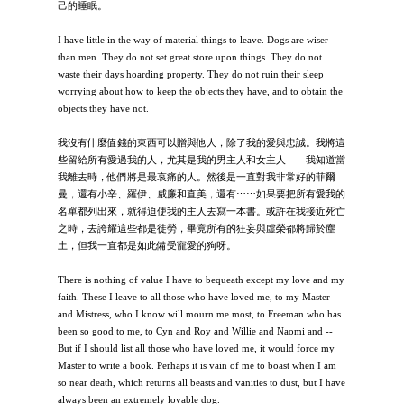
己的睡眠。
I have little in the way of material things to leave. Dogs are wiser
than men. They do not set great store upon things. They do not
waste their days hoarding property. They do not ruin their sleep
worrying about how to keep the objects they have, and to obtain the
objects they have not.
我沒有什麼值錢的東西可以贈與他人，除了我的愛與忠誠。我將這
些留給所有愛過我的人，尤其是我的男主人和女主人——我知道當
我離去時，他們將是最哀痛的人。然後是一直對我非常好的菲爾
曼，還有小辛、羅伊、威廉和直美，還有⋯⋯如果要把所有愛我的
名單都列出來，就得迫使我的主人去寫一本書。或許在我接近死亡
之時，去誇耀這些都是徒勞，畢竟所有的狂妄與虛榮都將歸於塵
土，但我一直都是如此備受寵愛的狗呀。
There is nothing of value I have to bequeath except my love and my
faith. These I leave to all those who have loved me, to my Master
and Mistress, who I know will mourn me most, to Freeman who has
been so good to me, to Cyn and Roy and Willie and Naomi and --
But if I should list all those who have loved me, it would force my
Master to write a book. Perhaps it is vain of me to boast when I am
so near death, which returns all beasts and vanities to dust, but I have
always been an extremely lovable dog.