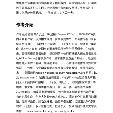
得無憾？這本書讓我彷彿聽見了牠對我們一家的愛與不捨，叮囑我
們不要因為害怕失去而去拒絕再和一隻狗建立關係，生命或許有
限，但愛能無限延續。──諶淑婷（文字工作者）
作者介紹
作者介紹 作者簡介尤金．歐尼爾 (Eugene O'Neill ，1888-1953)美
國著名劇作家，諾貝爾文學獎、普立茲獎得主。知名作品有《長夜
漫漫路迢迢》、《榆樹下的欲望》、《天邊外》等。繪者簡介李瑾
倫 (繪本作／畫家)英國皇家藝術學院傳達設計學系碩士，主修插
畫。曾任美術及童書編輯，是亞洲第一位與英國最大獨立童書出版
社Walker Books合作的創作者，最常畫的主題是「動物」，她說動
物是她人生裡「有緣分相伴的生命」、「心在哪裡創作的原點就在
那裡」。曾獲三次中國時報開卷年度最佳童書獎暨「年度風雲作
家」、美國紐約Marion Vannett Ridgway Memorial Award 首獎，以
及 amazon. com 2-6歲最佳編輯選書。作品有《一位溫柔善良有錢
的太太和她的100隻狗》、《子兒，吐吐》、《動物醫院39號》等
繪本、散文集，圖畫書作品有日、韓、英、德、荷等語文版本。
2022年創立了無尾香蕉動物學校，致力於繪本與書籍創作賦予動
物角色與生命，創造人與動物的共感連結。譯者簡介莊靜君喜歡閱
讀、運動和旅行。動物愛好者。旅行40個國家，足跡遍及200多個
城市；行走於出版和世界之間。歡迎加入「愛米粒的外國與文學讀
書會」：www.facebook.com groups emilybooks