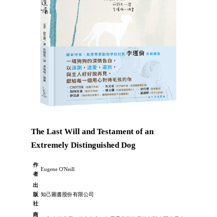
The Last Will and Testament of an
Extremely Distinguished Dog
作
Eugene O'Neill
者
出
版
知己圖書股份有限公司
社
商