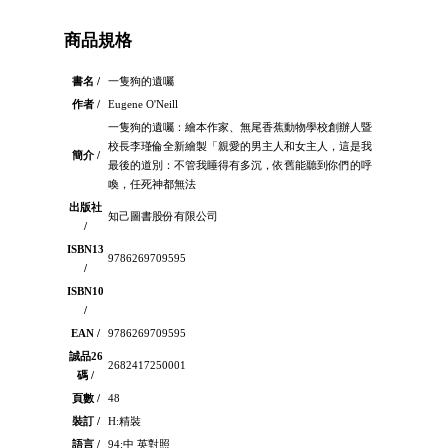
商品規格
書名 /
一隻狗的遺囑
作者 /
Eugene O'Neill
一隻狗的遺囑：繪本作家、無尾香蕉動物學校創辦人暨
校長李瑾倫全新繪製「親愛的男主人和女主人，這是我
簡介 /
最後的道別：不管我睡得有多沉，依舊能聽到你們的呼
喚，任死神都無法
出版社
知己圖書股份有限公司
/
ISBN13
9786269709595
/
ISBN10
/
EAN /
9786269709595
誠品26
2682417250001
碼 /
頁數 /
48
裝訂 /
H:精裝
語言 /
94:中 英對照