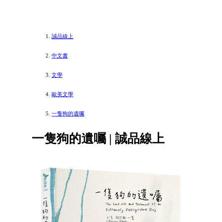
誠品線上
中文書
文學
歐美文學
一隻狗的遺囑
一隻狗的遺囑 | 誠品線上