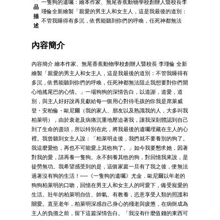
一隻狗的遺囑：繪本作家、無尾香蕉動物學校創辦人暨校長李
品
瑾倫全新繪製「親愛的男主人和女主人，這是我最後的道別：
描
不管我睡得有多沉，依舊能聽到你們的呼喚，任死神都無法
述
內容簡介
內容簡介 繪本作家、無尾香蕉動物學校創辦人暨校長 李瑾倫 全新
繪製「親愛的男主人和女主人，這是我最後的道別：不管我睡得有
多沉，依舊能聽到你們的呼喚，任死神都無法阻止我想要對你們開
心地搖尾巴的心情。」一場狗狗的深情告白，以道謝，道愛，道
別，與主人好好說再見獻給每一個用心對待毛孩的你我是席萊威
登・安柏倫・歐尼爾（我的家人、朋友以及熟識我的人，大多叫我
柏萊明），由於衰老及病痛沉重地壓迫著我，讓我深刻體認到自己
到了生命的盡頭，所以特別在此，將我最後的遺囑埋藏在主人的心
裡。我曾聽到女主人說：「柏萊明走後，我們就不要養別的狗了。
我這麼愛他，再也不可能愛上其他狗了。」如今我要懇求她，因著
對我的愛，請再養一隻狗。永不飼養其他的狗，對回憶我來說，是
徒勞無功。我希望感受到的是，這個家庭一旦有了我之後，便無法
過著沒有狗的生活！──《一隻狗的遺囑》尤金．歐尼爾以年老的
狗狗柏萊明的口吻，回憶在男主人和女主人的呵愛下，備受寵愛的
生活。壯年的柏萊明自信、帥氣、有教養，恣意享受人類的照護和
關愛。直至老年，柏萊明深感自己身心的殘老與疲憊，在病倒成為
主人的負擔之前，留下這篇深情告白。「我沒有什麼值錢的東西可