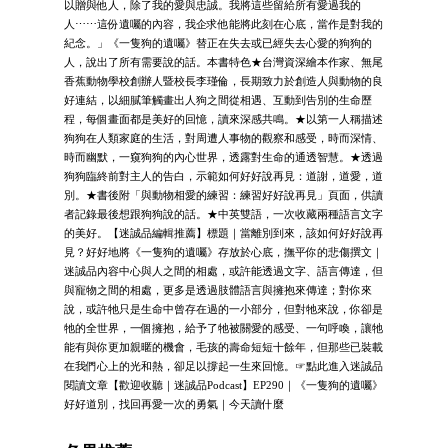
以贈與他人，除了我的愛與忠誠。我將這些留給所有愛過我的
人⋯⋯這份遺囑的內容，我企求他能將此刻在心底，當作是對我的
紀念。」《一隻狗的遺囑》替正在失去或已經失去心愛的狗狗的
人，說出了所有需要說的話。本書特色★台灣資深繪本作家、無尾
香蕉動物學校創辦人暨校長李瑾倫，長期致力於創造人與動物的良
好連結，以細膩筆觸畫出人狗之間從相遇、互動到告別的生命歷
程，每個畫面都是美好的回憶，讀來深感共鳴。★以第一人稱描述
狗狗在人類家庭的生活，對周遭人事物的觀察和感受，時而深情、
時而幽默，一窺狗狗的內心世界，透露對生命的通透智慧。★透過
狗狗臨終前對主人的告白，示範如何好好說再見：道謝，道愛，道
別。★書後附「與動物相愛的練習：練習好好說再見」頁面，供讀
者記錄最後想跟狗狗說的話。★中英雙語，一次收藏兩種語言文字
的美好。【迷誠品編輯推薦】標題｜當離別到來，該如何好好說再
見？好好地將《一隻狗的遺囑》存放於心底，撫平你的悲傷撰文｜
迷誠品內容中心與人之間的相處，或許能透過文字、語言傳達，但
與寵物之間的相處，更多是透過肢體語言與擁抱來傳達；對你來
說，或許牠只是生命中曾存在過的一小部分，但對牠來說，你卻是
牠的全世界，一個擁抱，給予了牠被關愛的感受、一句呼喚，讓牠
能有與你更加親暱的機會，毛孩的壽命短短十餘年，但那些已裝載
在我們心上的光和熱，卻足以撐起一生來回憶。☞點此進入迷誠品
閱讀文章【歡迎收聽｜迷誠品Podcast】EP290｜《一隻狗的遺囑》
好好道別，找回再愛一次的勇氣｜今天讀什麼