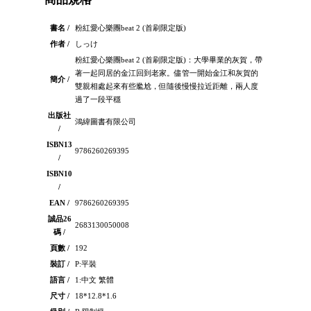
書名 /
粉紅愛心樂團beat 2 (首刷限定版)
作者 /
しっけ
粉紅愛心樂團beat 2 (首刷限定版)：大學畢業的灰賀，帶
著一起同居的金江回到老家。儘管一開始金江和灰賀的
簡介 /
雙親相處起來有些尷尬，但隨後慢慢拉近距離，兩人度
過了一段平穩
出版社
鴻緯圖書有限公司
/
ISBN13
9786260269395
/
ISBN10
/
EAN /
9786260269395
誠品26
2683130050008
碼 /
頁數 /
192
裝訂 /
P:平裝
語言 /
1:中文 繁體
尺寸 /
18*12.8*1.6