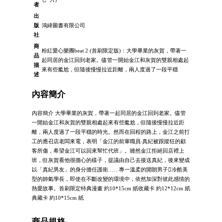
者
出
版
鴻緯圖書有限公司
社
商
粉紅愛心樂團beat 2 (首刷限定版)：大學畢業的灰賀，帶著一
品
起同居的金江回到老家。儘管一開始金江和灰賀的雙親相處起
描
來有些尷尬，但隨後慢慢拉近距離，兩人度過了一段平穩
述
內容簡介
內容簡介 大學畢業的灰賀，帶著一起同居的金江回到老家。儘管
一開始金江和灰賀的雙親相處起來有些尷尬，但隨後慢慢拉近距
離，兩人度過了一段平穩的時光。然而在回程的路上，金江之前打
工的應召店老闆來電，表明「金江的前輩職員‧真紀被跟蹤狂的顧
客所傷，希望金江可以回來幫忙代班」。雖然金江拒絕回店裡上
班，但灰賀看他很擔心的樣子，提議由自己去接送真紀，後來變成
以「真紀男友」的身分擔任護衛……專一溫柔的開朗男子冷酷美
型的帥氣學長，即使在不斷改變的環境中，依然加深對彼此感情的
熱愛故事。首刷限定特典漫畫 約10*15cm 紙收藏卡 約12*12cm 紙
典藏卡 約10*15cm 紙
商品規格