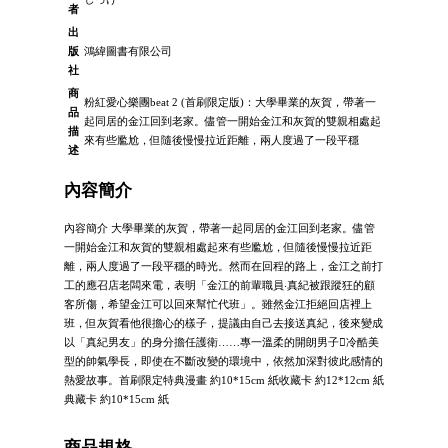
者
出
版
鴻緯圖書有限公司
社
商
粉紅愛心樂團beat 2 (首刷限定版)：大學畢業的灰賀，帶著一
品
起同居的金江回到老家。儘管一開始金江和灰賀的雙親相處起
描
來有些尷尬，但隨後慢慢拉近距離，兩人度過了一段平穩
述
內容簡介
內容簡介 大學畢業的灰賀，帶著一起同居的金江回到老家。儘管
一開始金江和灰賀的雙親相處起來有些尷尬，但隨後慢慢拉近距
離，兩人度過了一段平穩的時光。然而在回程的路上，金江之前打
工的應召店老闆來電，表明「金江的前輩職員‧真紀被跟蹤狂的顧
客所傷，希望金江可以回來幫忙代班」。雖然金江拒絕回店裡上
班，但灰賀看他很擔心的樣子，提議由自己去接送真紀，後來變成
以「真紀男友」的身分擔任護衛……專一溫柔的開朗男子冷酷美
型的帥氣學長，即使在不斷改變的環境中，依然加深對彼此感情的
熱愛故事。首刷限定特典漫畫 約10*15cm 紙收藏卡 約12*12cm 紙
典藏卡 約10*15cm 紙
商品規格