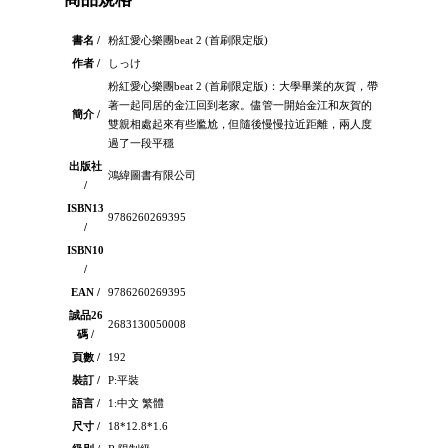
書名 /
粉紅愛心樂團beat 2 (首刷限定版)
作者 /
しっけ
粉紅愛心樂團beat 2 (首刷限定版)：大學畢業的灰賀，帶
著一起同居的金江回到老家。儘管一開始金江和灰賀的
簡介 /
雙親相處起來有些尷尬，但隨後慢慢拉近距離，兩人度
過了一段平穩
出版社
鴻緯圖書有限公司
/
ISBN13
9786260269395
/
ISBN10
/
EAN /
9786260269395
誠品26
2683130050008
碼 /
頁數 /
192
裝訂 /
P:平裝
語言 /
1:中文 繁體
尺寸 /
18*12.8*1.6