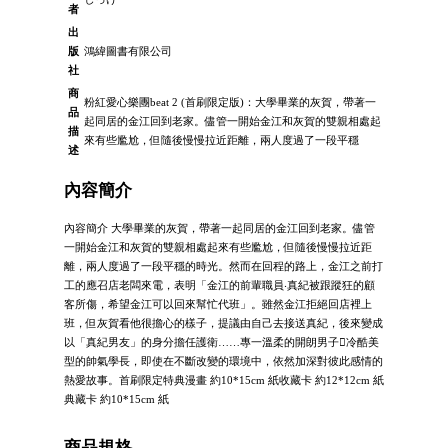
者
出
版
鴻緯圖書有限公司
社
商
粉紅愛心樂團beat 2 (首刷限定版)：大學畢業的灰賀，帶著一
品
起同居的金江回到老家。儘管一開始金江和灰賀的雙親相處起
描
來有些尷尬，但隨後慢慢拉近距離，兩人度過了一段平穩
述
內容簡介
內容簡介 大學畢業的灰賀，帶著一起同居的金江回到老家。儘管
一開始金江和灰賀的雙親相處起來有些尷尬，但隨後慢慢拉近距
離，兩人度過了一段平穩的時光。然而在回程的路上，金江之前打
工的應召店老闆來電，表明「金江的前輩職員‧真紀被跟蹤狂的顧
客所傷，希望金江可以回來幫忙代班」。雖然金江拒絕回店裡上
班，但灰賀看他很擔心的樣子，提議由自己去接送真紀，後來變成
以「真紀男友」的身分擔任護衛……專一溫柔的開朗男子冷酷美
型的帥氣學長，即使在不斷改變的環境中，依然加深對彼此感情的
熱愛故事。首刷限定特典漫畫 約10*15cm 紙收藏卡 約12*12cm 紙
典藏卡 約10*15cm 紙
商品規格