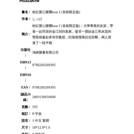
書名 /
粉紅愛心樂團beat 2 (首刷限定版)
作者 /
しっけ
粉紅愛心樂團beat 2 (首刷限定版)：大學畢業的灰賀，帶
著一起同居的金江回到老家。儘管一開始金江和灰賀的
簡介 /
雙親相處起來有些尷尬，但隨後慢慢拉近距離，兩人度
過了一段平穩
出版社
鴻緯圖書有限公司
/
ISBN13
9786260269395
/
ISBN10
/
EAN /
9786260269395
誠品26
2683130050008
碼 /
頁數 /
192
裝訂 /
P:平裝
語言 /
1:中文 繁體
尺寸 /
18*12.8*1.6