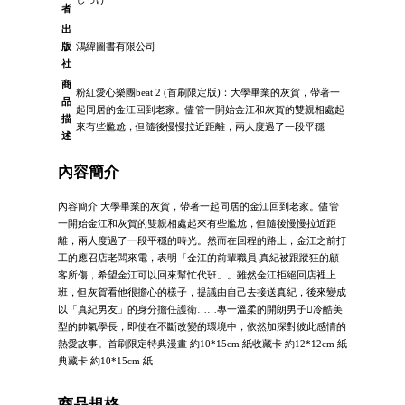
者
出
版
鴻緯圖書有限公司
社
商
粉紅愛心樂團beat 2 (首刷限定版)：大學畢業的灰賀，帶著一
品
起同居的金江回到老家。儘管一開始金江和灰賀的雙親相處起
描
來有些尷尬，但隨後慢慢拉近距離，兩人度過了一段平穩
述
內容簡介
內容簡介 大學畢業的灰賀，帶著一起同居的金江回到老家。儘管
一開始金江和灰賀的雙親相處起來有些尷尬，但隨後慢慢拉近距
離，兩人度過了一段平穩的時光。然而在回程的路上，金江之前打
工的應召店老闆來電，表明「金江的前輩職員‧真紀被跟蹤狂的顧
客所傷，希望金江可以回來幫忙代班」。雖然金江拒絕回店裡上
班，但灰賀看他很擔心的樣子，提議由自己去接送真紀，後來變成
以「真紀男友」的身分擔任護衛……專一溫柔的開朗男子冷酷美
型的帥氣學長，即使在不斷改變的環境中，依然加深對彼此感情的
熱愛故事。首刷限定特典漫畫 約10*15cm 紙收藏卡 約12*12cm 紙
典藏卡 約10*15cm 紙
商品規格