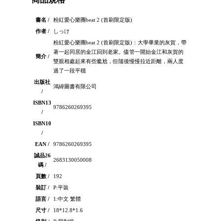
書名 /
粉紅愛心樂團beat 2 (首刷限定版)
作者 /
しっけ
粉紅愛心樂團beat 2 (首刷限定版)：大學畢業的灰賀，帶
著一起同居的金江回到老家。儘管一開始金江和灰賀的
簡介 /
雙親相處起來有些尷尬，但隨後慢慢拉近距離，兩人度
過了一段平穩
出版社
鴻緯圖書有限公司
/
ISBN13
9786260269395
/
ISBN10
/
EAN /
9786260269395
誠品26
2683130050008
碼 /
頁數 /
192
裝訂 /
P:平裝
語言 /
1:中文 繁體
尺寸 /
18*12.8*1.6