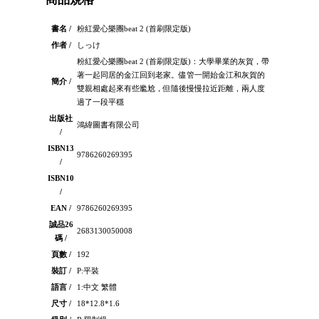
書名 /
粉紅愛心樂團beat 2 (首刷限定版)
作者 /
しっけ
粉紅愛心樂團beat 2 (首刷限定版)：大學畢業的灰賀，帶
著一起同居的金江回到老家。儘管一開始金江和灰賀的
簡介 /
雙親相處起來有些尷尬，但隨後慢慢拉近距離，兩人度
過了一段平穩
出版社
鴻緯圖書有限公司
/
ISBN13
9786260269395
/
ISBN10
/
EAN /
9786260269395
誠品26
2683130050008
碼 /
頁數 /
192
裝訂 /
P:平裝
語言 /
1:中文 繁體
尺寸 /
18*12.8*1.6