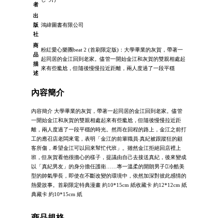
者
出
版
鴻緯圖書有限公司
社
商
粉紅愛心樂團beat 2 (首刷限定版)：大學畢業的灰賀，帶著一
品
起同居的金江回到老家。儘管一開始金江和灰賀的雙親相處起
描
來有些尷尬，但隨後慢慢拉近距離，兩人度過了一段平穩
述
內容簡介
內容簡介 大學畢業的灰賀，帶著一起同居的金江回到老家。儘管
一開始金江和灰賀的雙親相處起來有些尷尬，但隨後慢慢拉近距
離，兩人度過了一段平穩的時光。然而在回程的路上，金江之前打
工的應召店老闆來電，表明「金江的前輩職員‧真紀被跟蹤狂的顧
客所傷，希望金江可以回來幫忙代班」。雖然金江拒絕回店裡上
班，但灰賀看他很擔心的樣子，提議由自己去接送真紀，後來變成
以「真紀男友」的身分擔任護衛……專一溫柔的開朗男子冷酷美
型的帥氣學長，即使在不斷改變的環境中，依然加深對彼此感情的
熱愛故事。首刷限定特典漫畫 約10*15cm 紙收藏卡 約12*12cm 紙
典藏卡 約10*15cm 紙
商品規格