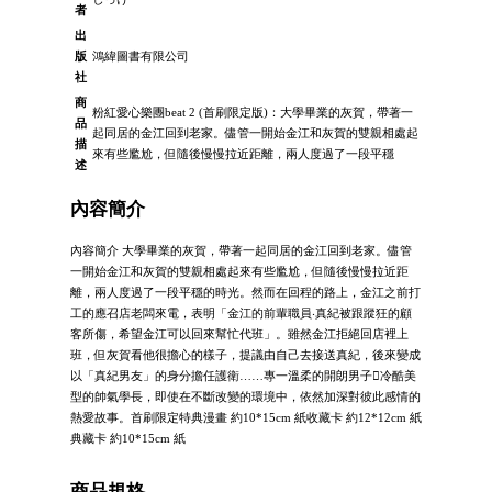
者
出
版
鴻緯圖書有限公司
社
商
粉紅愛心樂團beat 2 (首刷限定版)：大學畢業的灰賀，帶著一
品
起同居的金江回到老家。儘管一開始金江和灰賀的雙親相處起
描
來有些尷尬，但隨後慢慢拉近距離，兩人度過了一段平穩
述
內容簡介
內容簡介 大學畢業的灰賀，帶著一起同居的金江回到老家。儘管
一開始金江和灰賀的雙親相處起來有些尷尬，但隨後慢慢拉近距
離，兩人度過了一段平穩的時光。然而在回程的路上，金江之前打
工的應召店老闆來電，表明「金江的前輩職員‧真紀被跟蹤狂的顧
客所傷，希望金江可以回來幫忙代班」。雖然金江拒絕回店裡上
班，但灰賀看他很擔心的樣子，提議由自己去接送真紀，後來變成
以「真紀男友」的身分擔任護衛……專一溫柔的開朗男子冷酷美
型的帥氣學長，即使在不斷改變的環境中，依然加深對彼此感情的
熱愛故事。首刷限定特典漫畫 約10*15cm 紙收藏卡 約12*12cm 紙
典藏卡 約10*15cm 紙
商品規格