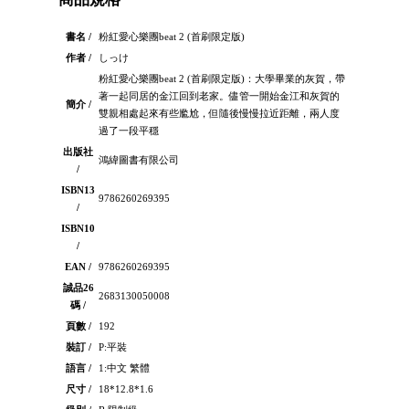
書名 /
粉紅愛心樂團beat 2 (首刷限定版)
作者 /
しっけ
粉紅愛心樂團beat 2 (首刷限定版)：大學畢業的灰賀，帶
著一起同居的金江回到老家。儘管一開始金江和灰賀的
簡介 /
雙親相處起來有些尷尬，但隨後慢慢拉近距離，兩人度
過了一段平穩
出版社
鴻緯圖書有限公司
/
ISBN13
9786260269395
/
ISBN10
/
EAN /
9786260269395
誠品26
2683130050008
碼 /
頁數 /
192
裝訂 /
P:平裝
語言 /
1:中文 繁體
尺寸 /
18*12.8*1.6