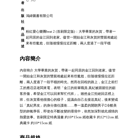
者
出
版
鴻緯圖書有限公司
社
商
粉紅愛心樂團beat 2 (首刷限定版)：大學畢業的灰賀，帶著一
品
起同居的金江回到老家。儘管一開始金江和灰賀的雙親相處起
描
來有些尷尬，但隨後慢慢拉近距離，兩人度過了一段平穩
述
內容簡介
內容簡介 大學畢業的灰賀，帶著一起同居的金江回到老家。儘管
一開始金江和灰賀的雙親相處起來有些尷尬，但隨後慢慢拉近距
離，兩人度過了一段平穩的時光。然而在回程的路上，金江之前打
工的應召店老闆來電，表明「金江的前輩職員‧真紀被跟蹤狂的顧
客所傷，希望金江可以回來幫忙代班」。雖然金江拒絕回店裡上
班，但灰賀看他很擔心的樣子，提議由自己去接送真紀，後來變成
以「真紀男友」的身分擔任護衛……專一溫柔的開朗男子冷酷美
型的帥氣學長，即使在不斷改變的環境中，依然加深對彼此感情的
熱愛故事。首刷限定特典漫畫 約10*15cm 紙收藏卡 約12*12cm 紙
典藏卡 約10*15cm 紙
商品規格