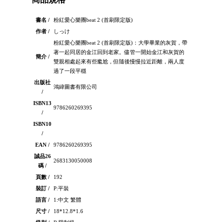
書名 /
粉紅愛心樂團beat 2 (首刷限定版)
作者 /
しっけ
粉紅愛心樂團beat 2 (首刷限定版)：大學畢業的灰賀，帶
著一起同居的金江回到老家。儘管一開始金江和灰賀的
簡介 /
雙親相處起來有些尷尬，但隨後慢慢拉近距離，兩人度
過了一段平穩
出版社
鴻緯圖書有限公司
/
ISBN13
9786260269395
/
ISBN10
/
EAN /
9786260269395
誠品26
2683130050008
碼 /
頁數 /
192
裝訂 /
P:平裝
語言 /
1:中文 繁體
尺寸 /
18*12.8*1.6