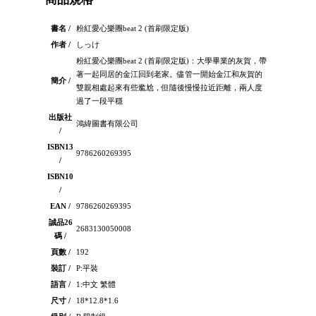
書名 /
粉紅愛心樂團beat 2 (首刷限定版)
作者 /
しっけ
粉紅愛心樂團beat 2 (首刷限定版)：大學畢業的灰賀，帶
著一起同居的金江回到老家。儘管一開始金江和灰賀的
簡介 /
雙親相處起來有些尷尬，但隨後慢慢拉近距離，兩人度
過了一段平穩
出版社
鴻緯圖書有限公司
/
ISBN13
9786260269395
/
ISBN10
/
EAN /
9786260269395
誠品26
2683130050008
碼 /
頁數 /
192
裝訂 /
P:平裝
語言 /
1:中文 繁體
尺寸 /
18*12.8*1.6