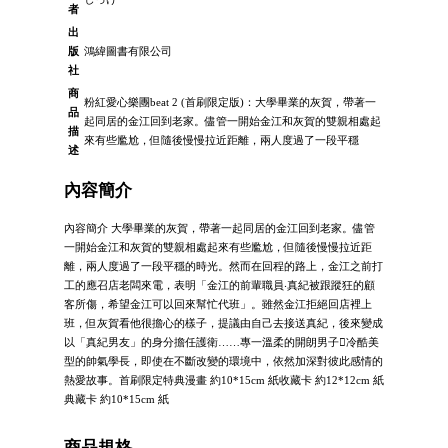
者
出
版
鴻緯圖書有限公司
社
商
粉紅愛心樂團beat 2 (首刷限定版)：大學畢業的灰賀，帶著一
品
起同居的金江回到老家。儘管一開始金江和灰賀的雙親相處起
描
來有些尷尬，但隨後慢慢拉近距離，兩人度過了一段平穩
述
內容簡介
內容簡介 大學畢業的灰賀，帶著一起同居的金江回到老家。儘管
一開始金江和灰賀的雙親相處起來有些尷尬，但隨後慢慢拉近距
離，兩人度過了一段平穩的時光。然而在回程的路上，金江之前打
工的應召店老闆來電，表明「金江的前輩職員‧真紀被跟蹤狂的顧
客所傷，希望金江可以回來幫忙代班」。雖然金江拒絕回店裡上
班，但灰賀看他很擔心的樣子，提議由自己去接送真紀，後來變成
以「真紀男友」的身分擔任護衛……專一溫柔的開朗男子冷酷美
型的帥氣學長，即使在不斷改變的環境中，依然加深對彼此感情的
熱愛故事。首刷限定特典漫畫 約10*15cm 紙收藏卡 約12*12cm 紙
典藏卡 約10*15cm 紙
商品規格