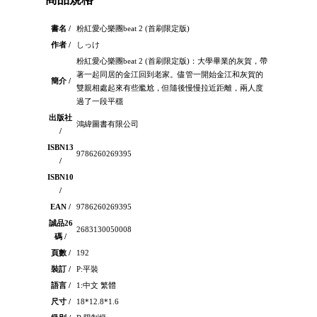
書名 /
粉紅愛心樂團beat 2 (首刷限定版)
作者 /
しっけ
粉紅愛心樂團beat 2 (首刷限定版)：大學畢業的灰賀，帶
著一起同居的金江回到老家。儘管一開始金江和灰賀的
簡介 /
雙親相處起來有些尷尬，但隨後慢慢拉近距離，兩人度
過了一段平穩
出版社
鴻緯圖書有限公司
/
ISBN13
9786260269395
/
ISBN10
/
EAN /
9786260269395
誠品26
2683130050008
碼 /
頁數 /
192
裝訂 /
P:平裝
語言 /
1:中文 繁體
尺寸 /
18*12.8*1.6