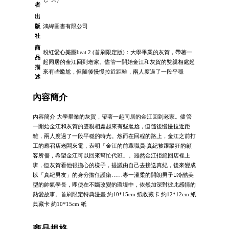
者
出
版
鴻緯圖書有限公司
社
商
粉紅愛心樂團beat 2 (首刷限定版)：大學畢業的灰賀，帶著一
品
起同居的金江回到老家。儘管一開始金江和灰賀的雙親相處起
描
來有些尷尬，但隨後慢慢拉近距離，兩人度過了一段平穩
述
內容簡介
內容簡介 大學畢業的灰賀，帶著一起同居的金江回到老家。儘管
一開始金江和灰賀的雙親相處起來有些尷尬，但隨後慢慢拉近距
離，兩人度過了一段平穩的時光。然而在回程的路上，金江之前打
工的應召店老闆來電，表明「金江的前輩職員‧真紀被跟蹤狂的顧
客所傷，希望金江可以回來幫忙代班」。雖然金江拒絕回店裡上
班，但灰賀看他很擔心的樣子，提議由自己去接送真紀，後來變成
以「真紀男友」的身分擔任護衛……專一溫柔的開朗男子冷酷美
型的帥氣學長，即使在不斷改變的環境中，依然加深對彼此感情的
熱愛故事。首刷限定特典漫畫 約10*15cm 紙收藏卡 約12*12cm 紙
典藏卡 約10*15cm 紙
商品規格