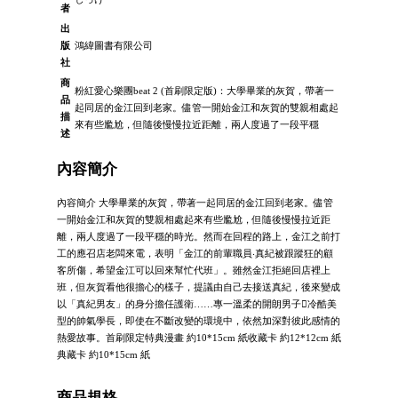
者
出
版
鴻緯圖書有限公司
社
商
粉紅愛心樂團beat 2 (首刷限定版)：大學畢業的灰賀，帶著一
品
起同居的金江回到老家。儘管一開始金江和灰賀的雙親相處起
描
來有些尷尬，但隨後慢慢拉近距離，兩人度過了一段平穩
述
內容簡介
內容簡介 大學畢業的灰賀，帶著一起同居的金江回到老家。儘管
一開始金江和灰賀的雙親相處起來有些尷尬，但隨後慢慢拉近距
離，兩人度過了一段平穩的時光。然而在回程的路上，金江之前打
工的應召店老闆來電，表明「金江的前輩職員‧真紀被跟蹤狂的顧
客所傷，希望金江可以回來幫忙代班」。雖然金江拒絕回店裡上
班，但灰賀看他很擔心的樣子，提議由自己去接送真紀，後來變成
以「真紀男友」的身分擔任護衛……專一溫柔的開朗男子冷酷美
型的帥氣學長，即使在不斷改變的環境中，依然加深對彼此感情的
熱愛故事。首刷限定特典漫畫 約10*15cm 紙收藏卡 約12*12cm 紙
典藏卡 約10*15cm 紙
商品規格