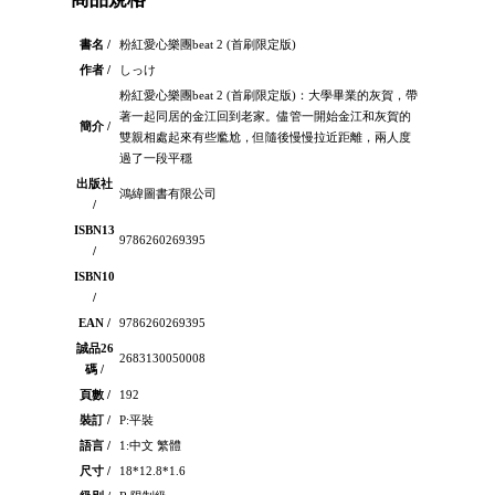
書名 /
粉紅愛心樂團beat 2 (首刷限定版)
作者 /
しっけ
粉紅愛心樂團beat 2 (首刷限定版)：大學畢業的灰賀，帶
著一起同居的金江回到老家。儘管一開始金江和灰賀的
簡介 /
雙親相處起來有些尷尬，但隨後慢慢拉近距離，兩人度
過了一段平穩
出版社
鴻緯圖書有限公司
/
ISBN13
9786260269395
/
ISBN10
/
EAN /
9786260269395
誠品26
2683130050008
碼 /
頁數 /
192
裝訂 /
P:平裝
語言 /
1:中文 繁體
尺寸 /
18*12.8*1.6