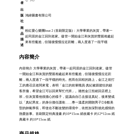
者
出
版
鴻緯圖書有限公司
社
商
粉紅愛心樂團beat 2 (首刷限定版)：大學畢業的灰賀，帶著一
品
起同居的金江回到老家。儘管一開始金江和灰賀的雙親相處起
描
來有些尷尬，但隨後慢慢拉近距離，兩人度過了一段平穩
述
內容簡介
內容簡介 大學畢業的灰賀，帶著一起同居的金江回到老家。儘管
一開始金江和灰賀的雙親相處起來有些尷尬，但隨後慢慢拉近距
離，兩人度過了一段平穩的時光。然而在回程的路上，金江之前打
工的應召店老闆來電，表明「金江的前輩職員‧真紀被跟蹤狂的顧
客所傷，希望金江可以回來幫忙代班」。雖然金江拒絕回店裡上
班，但灰賀看他很擔心的樣子，提議由自己去接送真紀，後來變成
以「真紀男友」的身分擔任護衛……專一溫柔的開朗男子冷酷美
型的帥氣學長，即使在不斷改變的環境中，依然加深對彼此感情的
熱愛故事。首刷限定特典漫畫 約10*15cm 紙收藏卡 約12*12cm 紙
典藏卡 約10*15cm 紙
商品規格