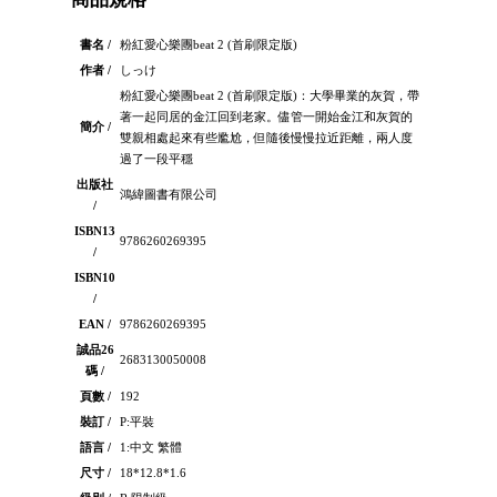
書名 /
粉紅愛心樂團beat 2 (首刷限定版)
作者 /
しっけ
粉紅愛心樂團beat 2 (首刷限定版)：大學畢業的灰賀，帶
著一起同居的金江回到老家。儘管一開始金江和灰賀的
簡介 /
雙親相處起來有些尷尬，但隨後慢慢拉近距離，兩人度
過了一段平穩
出版社
鴻緯圖書有限公司
/
ISBN13
9786260269395
/
ISBN10
/
EAN /
9786260269395
誠品26
2683130050008
碼 /
頁數 /
192
裝訂 /
P:平裝
語言 /
1:中文 繁體
尺寸 /
18*12.8*1.6