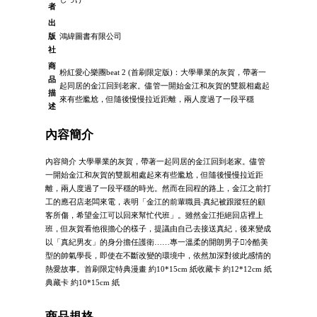
者
出
版
鴻緯圖書有限公司
社
商
粉紅愛心樂團beat 2 (首刷限定版)：大學畢業的灰賀，帶著一
品
起同居的金江回到老家。儘管一開始金江和灰賀的雙親相處起
描
來有些尷尬，但隨後慢慢拉近距離，兩人度過了一段平穩
述
內容簡介
內容簡介 大學畢業的灰賀，帶著一起同居的金江回到老家。儘管
一開始金江和灰賀的雙親相處起來有些尷尬，但隨後慢慢拉近距
離，兩人度過了一段平穩的時光。然而在回程的路上，金江之前打
工的應召店老闆來電，表明「金江的前輩職員‧真紀被跟蹤狂的顧
客所傷，希望金江可以回來幫忙代班」。雖然金江拒絕回店裡上
班，但灰賀看他很擔心的樣子，提議由自己去接送真紀，後來變成
以「真紀男友」的身分擔任護衛……專一溫柔的開朗男子冷酷美
型的帥氣學長，即使在不斷改變的環境中，依然加深對彼此感情的
熱愛故事。首刷限定特典漫畫 約10*15cm 紙收藏卡 約12*12cm 紙
典藏卡 約10*15cm 紙
商品規格