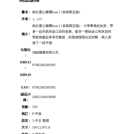
書名 /
粉紅愛心樂團beat 2 (首刷限定版)
作者 /
しっけ
粉紅愛心樂團beat 2 (首刷限定版)：大學畢業的灰賀，帶
著一起同居的金江回到老家。儘管一開始金江和灰賀的
簡介 /
雙親相處起來有些尷尬，但隨後慢慢拉近距離，兩人度
過了一段平穩
出版社
鴻緯圖書有限公司
/
ISBN13
9786260269395
/
ISBN10
/
EAN /
9786260269395
誠品26
2683130050008
碼 /
頁數 /
192
裝訂 /
P:平裝
語言 /
1:中文 繁體
尺寸 /
18*12.8*1.6