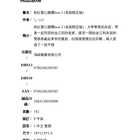
書名 /
粉紅愛心樂團beat 2 (首刷限定版)
作者 /
しっけ
粉紅愛心樂團beat 2 (首刷限定版)：大學畢業的灰賀，帶
著一起同居的金江回到老家。儘管一開始金江和灰賀的
簡介 /
雙親相處起來有些尷尬，但隨後慢慢拉近距離，兩人度
過了一段平穩
出版社
鴻緯圖書有限公司
/
ISBN13
9786260269395
/
ISBN10
/
EAN /
9786260269395
誠品26
2683130050008
碼 /
頁數 /
192
裝訂 /
P:平裝
語言 /
1:中文 繁體
尺寸 /
18*12.8*1.6