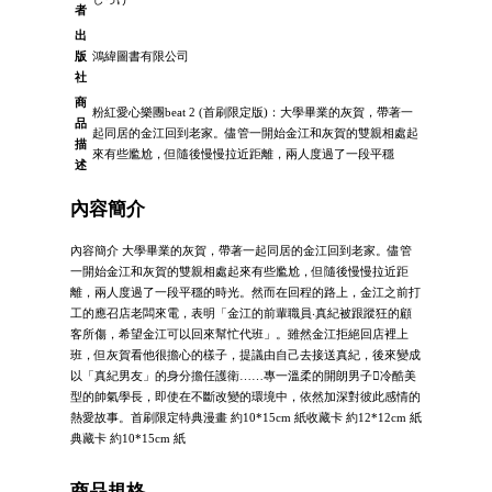
者
出
版
鴻緯圖書有限公司
社
商
粉紅愛心樂團beat 2 (首刷限定版)：大學畢業的灰賀，帶著一
品
起同居的金江回到老家。儘管一開始金江和灰賀的雙親相處起
描
來有些尷尬，但隨後慢慢拉近距離，兩人度過了一段平穩
述
內容簡介
內容簡介 大學畢業的灰賀，帶著一起同居的金江回到老家。儘管
一開始金江和灰賀的雙親相處起來有些尷尬，但隨後慢慢拉近距
離，兩人度過了一段平穩的時光。然而在回程的路上，金江之前打
工的應召店老闆來電，表明「金江的前輩職員‧真紀被跟蹤狂的顧
客所傷，希望金江可以回來幫忙代班」。雖然金江拒絕回店裡上
班，但灰賀看他很擔心的樣子，提議由自己去接送真紀，後來變成
以「真紀男友」的身分擔任護衛……專一溫柔的開朗男子冷酷美
型的帥氣學長，即使在不斷改變的環境中，依然加深對彼此感情的
熱愛故事。首刷限定特典漫畫 約10*15cm 紙收藏卡 約12*12cm 紙
典藏卡 約10*15cm 紙
商品規格