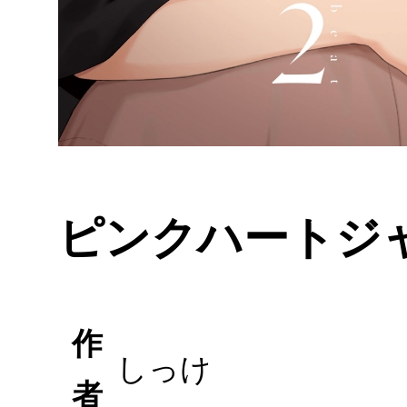
ピンクハートジャム
作
しっけ
者