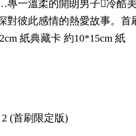
…專一溫柔的開朗男子冷酷
深對彼此感情的熱愛故事。首刷
12cm 紙典藏卡 約10*15cm 紙
 2 (首刷限定版)