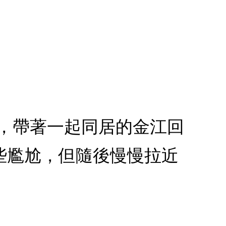
灰賀，帶著一起同居的金江回
些尷尬，但隨後慢慢拉近