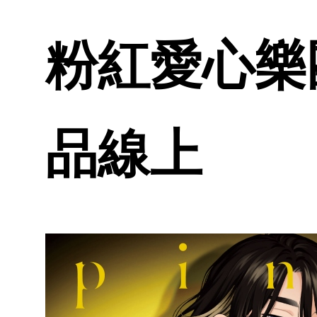
粉紅愛心樂團b
品線上