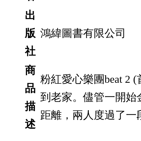
出
版
鴻緯圖書有限公司
社
商
粉紅愛心樂團beat 
品
到老家。儘管一開始
描
距離，兩人度過了一
述