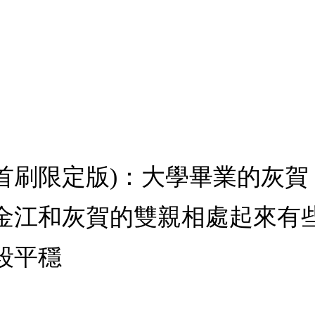
2 (首刷限定版)：大學畢業的
金江和灰賀的雙親相處起來有
段平穩