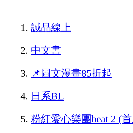
誠品線上
中文書
📌圖文漫畫85折起
日系BL
粉紅愛心樂團beat 2 (