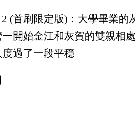
t 2 (首刷限定版)：大學畢
管一開始金江和灰賀的雙親相
人度過了一段平穩
司