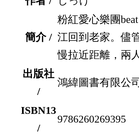
作者 /
しっけ
粉紅愛心樂團bea
簡介 /
江回到老家。儘
慢拉近距離，兩
出版社
鴻緯圖書有限公
/
ISBN13
9786260269395
/