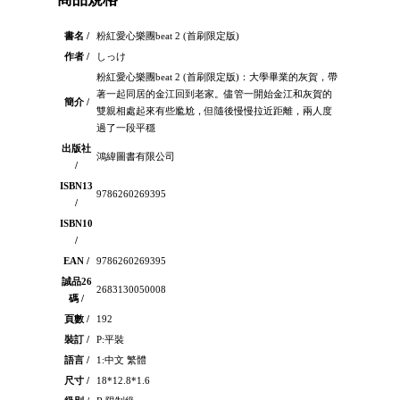
書名 /
粉紅愛心樂團beat 2 (首刷限定版)
作者 /
しっけ
粉紅愛心樂團beat 2 (首刷限定版)：大學畢業的灰賀，帶
著一起同居的金江回到老家。儘管一開始金江和灰賀的
簡介 /
雙親相處起來有些尷尬，但隨後慢慢拉近距離，兩人度
過了一段平穩
出版社
鴻緯圖書有限公司
/
ISBN13
9786260269395
/
ISBN10
/
EAN /
9786260269395
誠品26
2683130050008
碼 /
頁數 /
192
裝訂 /
P:平裝
語言 /
1:中文 繁體
尺寸 /
18*12.8*1.6