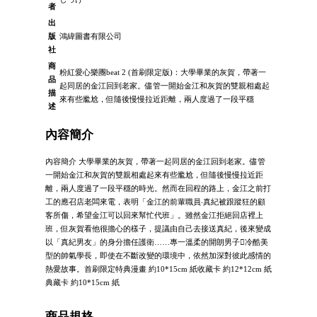
者
出
版
鴻緯圖書有限公司
社
商
粉紅愛心樂團beat 2 (首刷限定版)：大學畢業的灰賀，帶著一
品
起同居的金江回到老家。儘管一開始金江和灰賀的雙親相處起
描
來有些尷尬，但隨後慢慢拉近距離，兩人度過了一段平穩
述
內容簡介
內容簡介 大學畢業的灰賀，帶著一起同居的金江回到老家。儘管
一開始金江和灰賀的雙親相處起來有些尷尬，但隨後慢慢拉近距
離，兩人度過了一段平穩的時光。然而在回程的路上，金江之前打
工的應召店老闆來電，表明「金江的前輩職員‧真紀被跟蹤狂的顧
客所傷，希望金江可以回來幫忙代班」。雖然金江拒絕回店裡上
班，但灰賀看他很擔心的樣子，提議由自己去接送真紀，後來變成
以「真紀男友」的身分擔任護衛……專一溫柔的開朗男子冷酷美
型的帥氣學長，即使在不斷改變的環境中，依然加深對彼此感情的
熱愛故事。首刷限定特典漫畫 約10*15cm 紙收藏卡 約12*12cm 紙
典藏卡 約10*15cm 紙
商品規格