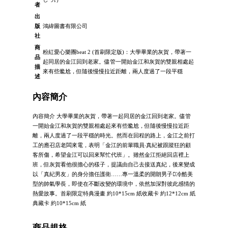
者
出
版
鴻緯圖書有限公司
社
商
粉紅愛心樂團beat 2 (首刷限定版)：大學畢業的灰賀，帶著一
品
起同居的金江回到老家。儘管一開始金江和灰賀的雙親相處起
描
來有些尷尬，但隨後慢慢拉近距離，兩人度過了一段平穩
述
內容簡介
內容簡介 大學畢業的灰賀，帶著一起同居的金江回到老家。儘管
一開始金江和灰賀的雙親相處起來有些尷尬，但隨後慢慢拉近距
離，兩人度過了一段平穩的時光。然而在回程的路上，金江之前打
工的應召店老闆來電，表明「金江的前輩職員‧真紀被跟蹤狂的顧
客所傷，希望金江可以回來幫忙代班」。雖然金江拒絕回店裡上
班，但灰賀看他很擔心的樣子，提議由自己去接送真紀，後來變成
以「真紀男友」的身分擔任護衛……專一溫柔的開朗男子冷酷美
型的帥氣學長，即使在不斷改變的環境中，依然加深對彼此感情的
熱愛故事。首刷限定特典漫畫 約10*15cm 紙收藏卡 約12*12cm 紙
典藏卡 約10*15cm 紙
商品規格