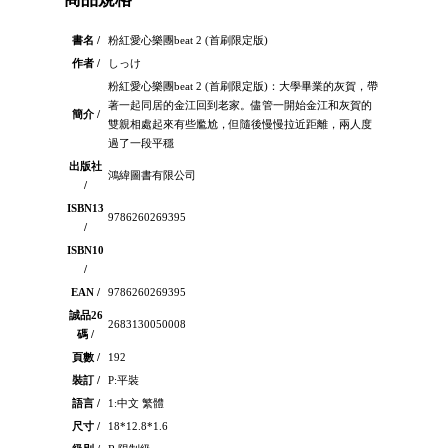
書名 /
粉紅愛心樂團beat 2 (首刷限定版)
作者 /
しっけ
粉紅愛心樂團beat 2 (首刷限定版)：大學畢業的灰賀，帶
著一起同居的金江回到老家。儘管一開始金江和灰賀的
簡介 /
雙親相處起來有些尷尬，但隨後慢慢拉近距離，兩人度
過了一段平穩
出版社
鴻緯圖書有限公司
/
ISBN13
9786260269395
/
ISBN10
/
EAN /
9786260269395
誠品26
2683130050008
碼 /
頁數 /
192
裝訂 /
P:平裝
語言 /
1:中文 繁體
尺寸 /
18*12.8*1.6