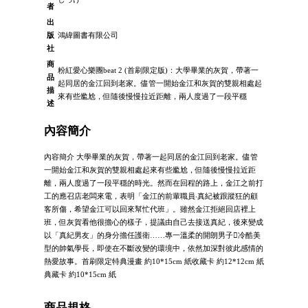
者
出
版
鴻緯圖書有限公司
社
商
粉紅愛心樂團beat 2 (首刷限定版)：大學畢業的灰賀，帶著一
品
起同居的金江回到老家。儘管一開始金江和灰賀的雙親相處起
描
來有些尷尬，但隨後慢慢拉近距離，兩人度過了一段平穩
述
內容簡介
內容簡介 大學畢業的灰賀，帶著一起同居的金江回到老家。儘管
一開始金江和灰賀的雙親相處起來有些尷尬，但隨後慢慢拉近距
離，兩人度過了一段平穩的時光。然而在回程的路上，金江之前打
工的應召店老闆來電，表明「金江的前輩職員‧真紀被跟蹤狂的顧
客所傷，希望金江可以回來幫忙代班」。雖然金江拒絕回店裡上
班，但灰賀看他很擔心的樣子，提議由自己去接送真紀，後來變成
以「真紀男友」的身分擔任護衛……專一溫柔的開朗男子冷酷美
型的帥氣學長，即使在不斷改變的環境中，依然加深對彼此感情的
熱愛故事。首刷限定特典漫畫 約10*15cm 紙收藏卡 約12*12cm 紙
典藏卡 約10*15cm 紙
商品規格