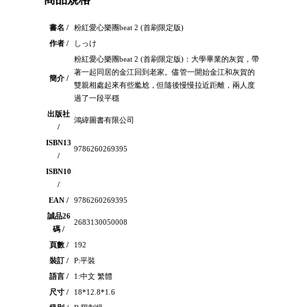
書名 /
粉紅愛心樂團beat 2 (首刷限定版)
作者 /
しっけ
粉紅愛心樂團beat 2 (首刷限定版)：大學畢業的灰賀，帶
著一起同居的金江回到老家。儘管一開始金江和灰賀的
簡介 /
雙親相處起來有些尷尬，但隨後慢慢拉近距離，兩人度
過了一段平穩
出版社
鴻緯圖書有限公司
/
ISBN13
9786260269395
/
ISBN10
/
EAN /
9786260269395
誠品26
2683130050008
碼 /
頁數 /
192
裝訂 /
P:平裝
語言 /
1:中文 繁體
尺寸 /
18*12.8*1.6