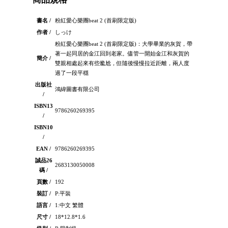
書名 /
粉紅愛心樂團beat 2 (首刷限定版)
作者 /
しっけ
粉紅愛心樂團beat 2 (首刷限定版)：大學畢業的灰賀，帶
著一起同居的金江回到老家。儘管一開始金江和灰賀的
簡介 /
雙親相處起來有些尷尬，但隨後慢慢拉近距離，兩人度
過了一段平穩
出版社
鴻緯圖書有限公司
/
ISBN13
9786260269395
/
ISBN10
/
EAN /
9786260269395
誠品26
2683130050008
碼 /
頁數 /
192
裝訂 /
P:平裝
語言 /
1:中文 繁體
尺寸 /
18*12.8*1.6