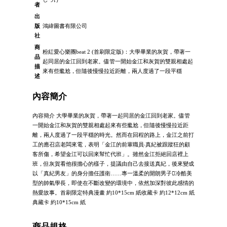
者
出
版
鴻緯圖書有限公司
社
商
粉紅愛心樂團beat 2 (首刷限定版)：大學畢業的灰賀，帶著一
品
起同居的金江回到老家。儘管一開始金江和灰賀的雙親相處起
描
來有些尷尬，但隨後慢慢拉近距離，兩人度過了一段平穩
述
內容簡介
內容簡介 大學畢業的灰賀，帶著一起同居的金江回到老家。儘管
一開始金江和灰賀的雙親相處起來有些尷尬，但隨後慢慢拉近距
離，兩人度過了一段平穩的時光。然而在回程的路上，金江之前打
工的應召店老闆來電，表明「金江的前輩職員‧真紀被跟蹤狂的顧
客所傷，希望金江可以回來幫忙代班」。雖然金江拒絕回店裡上
班，但灰賀看他很擔心的樣子，提議由自己去接送真紀，後來變成
以「真紀男友」的身分擔任護衛……專一溫柔的開朗男子冷酷美
型的帥氣學長，即使在不斷改變的環境中，依然加深對彼此感情的
熱愛故事。首刷限定特典漫畫 約10*15cm 紙收藏卡 約12*12cm 紙
典藏卡 約10*15cm 紙
商品規格