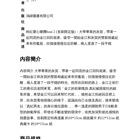
者
出
版
鴻緯圖書有限公司
社
商
粉紅愛心樂團beat 2 (首刷限定版)：大學畢業的灰賀，帶著一
品
起同居的金江回到老家。儘管一開始金江和灰賀的雙親相處起
描
來有些尷尬，但隨後慢慢拉近距離，兩人度過了一段平穩
述
內容簡介
內容簡介 大學畢業的灰賀，帶著一起同居的金江回到老家。儘管
一開始金江和灰賀的雙親相處起來有些尷尬，但隨後慢慢拉近距
離，兩人度過了一段平穩的時光。然而在回程的路上，金江之前打
工的應召店老闆來電，表明「金江的前輩職員‧真紀被跟蹤狂的顧
客所傷，希望金江可以回來幫忙代班」。雖然金江拒絕回店裡上
班，但灰賀看他很擔心的樣子，提議由自己去接送真紀，後來變成
以「真紀男友」的身分擔任護衛……專一溫柔的開朗男子冷酷美
型的帥氣學長，即使在不斷改變的環境中，依然加深對彼此感情的
熱愛故事。首刷限定特典漫畫 約10*15cm 紙收藏卡 約12*12cm 紙
典藏卡 約10*15cm 紙
商品規格