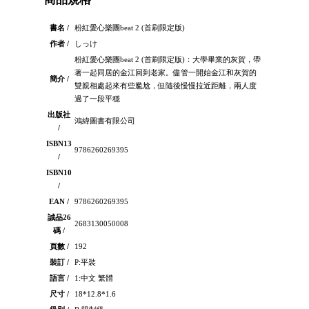
書名 /
粉紅愛心樂團beat 2 (首刷限定版)
作者 /
しっけ
粉紅愛心樂團beat 2 (首刷限定版)：大學畢業的灰賀，帶
著一起同居的金江回到老家。儘管一開始金江和灰賀的
簡介 /
雙親相處起來有些尷尬，但隨後慢慢拉近距離，兩人度
過了一段平穩
出版社
鴻緯圖書有限公司
/
ISBN13
9786260269395
/
ISBN10
/
EAN /
9786260269395
誠品26
2683130050008
碼 /
頁數 /
192
裝訂 /
P:平裝
語言 /
1:中文 繁體
尺寸 /
18*12.8*1.6