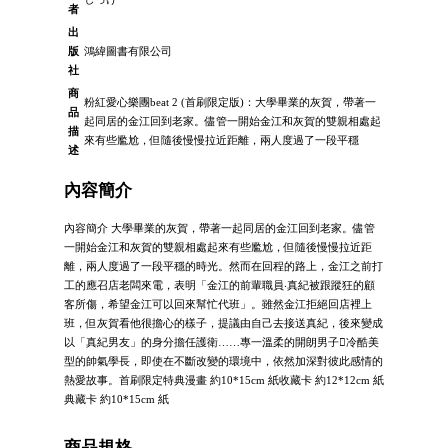
者
出
版
鴻緯圖書有限公司
社
商
粉紅愛心樂團beat 2 (首刷限定版)：大學畢業的灰賀，帶著一
品
起同居的金江回到老家。儘管一開始金江和灰賀的雙親相處起
描
來有些尷尬，但隨後慢慢拉近距離，兩人度過了一段平穩
述
內容簡介
內容簡介 大學畢業的灰賀，帶著一起同居的金江回到老家。儘管
一開始金江和灰賀的雙親相處起來有些尷尬，但隨後慢慢拉近距
離，兩人度過了一段平穩的時光。然而在回程的路上，金江之前打
工的應召店老闆來電，表明「金江的前輩職員‧真紀被跟蹤狂的顧
客所傷，希望金江可以回來幫忙代班」。雖然金江拒絕回店裡上
班，但灰賀看他很擔心的樣子，提議由自己去接送真紀，後來變成
以「真紀男友」的身分擔任護衛……專一溫柔的開朗男子冷酷美
型的帥氣學長，即使在不斷改變的環境中，依然加深對彼此感情的
熱愛故事。首刷限定特典漫畫 約10*15cm 紙收藏卡 約12*12cm 紙
典藏卡 約10*15cm 紙
商品規格