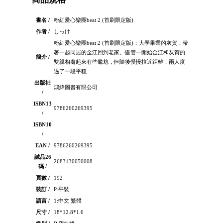
書名 /
粉紅愛心樂團beat 2 (首刷限定版)
作者 /
しっけ
粉紅愛心樂團beat 2 (首刷限定版)：大學畢業的灰賀，帶
著一起同居的金江回到老家。儘管一開始金江和灰賀的
簡介 /
雙親相處起來有些尷尬，但隨後慢慢拉近距離，兩人度
過了一段平穩
出版社
鴻緯圖書有限公司
/
ISBN13
9786260269395
/
ISBN10
/
EAN /
9786260269395
誠品26
2683130050008
碼 /
頁數 /
192
裝訂 /
P:平裝
語言 /
1:中文 繁體
尺寸 /
18*12.8*1.6