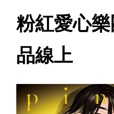
粉紅愛心樂團b
品線上