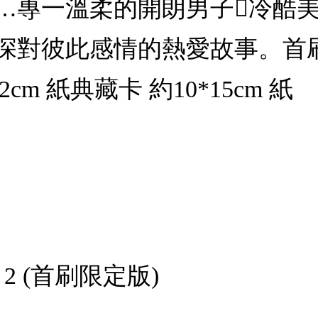
…專一溫柔的開朗男子冷酷
深對彼此感情的熱愛故事。首刷
12cm 紙典藏卡 約10*15cm 紙
 2 (首刷限定版)