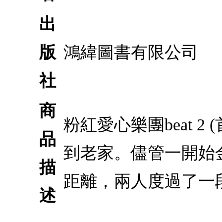
出
版
鴻緯圖書有限公司
社
商
粉紅愛心樂團beat 
品
到老家。儘管一開始
描
距離，兩人度過了一
述