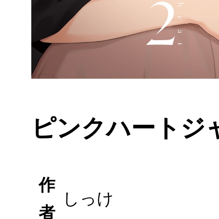
ピンクハートジャム
作
しっけ
者