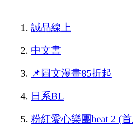
誠品線上
中文書
📌圖文漫畫85折起
日系BL
粉紅愛心樂團beat 2 (