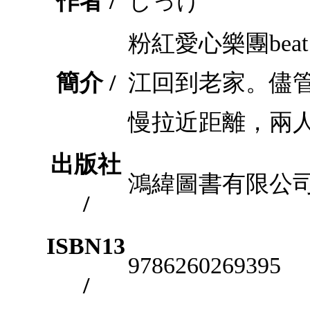
作者 /
しっけ
粉紅愛心樂團bea
簡介 /
江回到老家。儘
慢拉近距離，兩
出版社
鴻緯圖書有限公
/
ISBN13
9786260269395
/