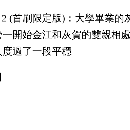
t 2 (首刷限定版)：大學畢
管一開始金江和灰賀的雙親相
人度過了一段平穩
司