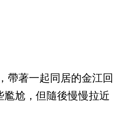
灰賀，帶著一起同居的金江回
些尷尬，但隨後慢慢拉近