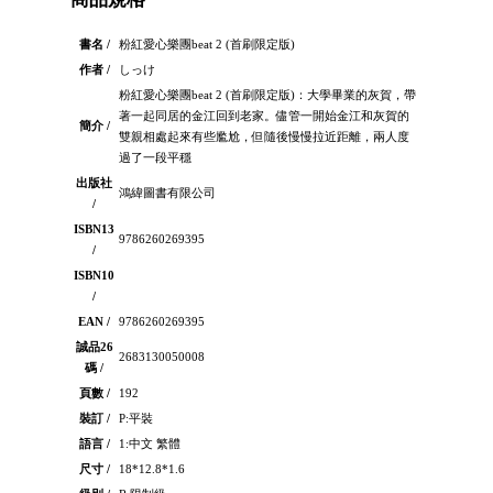
書名 /
粉紅愛心樂團beat 2 (首刷限定版)
作者 /
しっけ
粉紅愛心樂團beat 2 (首刷限定版)：大學畢業的灰賀，帶
著一起同居的金江回到老家。儘管一開始金江和灰賀的
簡介 /
雙親相處起來有些尷尬，但隨後慢慢拉近距離，兩人度
過了一段平穩
出版社
鴻緯圖書有限公司
/
ISBN13
9786260269395
/
ISBN10
/
EAN /
9786260269395
誠品26
2683130050008
碼 /
頁數 /
192
裝訂 /
P:平裝
語言 /
1:中文 繁體
尺寸 /
18*12.8*1.6