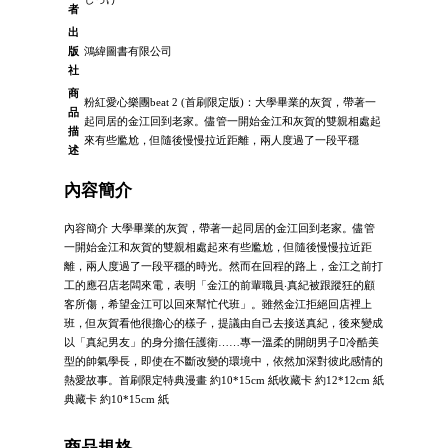
者
出
版
鴻緯圖書有限公司
社
商
粉紅愛心樂團beat 2 (首刷限定版)：大學畢業的灰賀，帶著一
品
起同居的金江回到老家。儘管一開始金江和灰賀的雙親相處起
描
來有些尷尬，但隨後慢慢拉近距離，兩人度過了一段平穩
述
內容簡介
內容簡介 大學畢業的灰賀，帶著一起同居的金江回到老家。儘管
一開始金江和灰賀的雙親相處起來有些尷尬，但隨後慢慢拉近距
離，兩人度過了一段平穩的時光。然而在回程的路上，金江之前打
工的應召店老闆來電，表明「金江的前輩職員‧真紀被跟蹤狂的顧
客所傷，希望金江可以回來幫忙代班」。雖然金江拒絕回店裡上
班，但灰賀看他很擔心的樣子，提議由自己去接送真紀，後來變成
以「真紀男友」的身分擔任護衛……專一溫柔的開朗男子冷酷美
型的帥氣學長，即使在不斷改變的環境中，依然加深對彼此感情的
熱愛故事。首刷限定特典漫畫 約10*15cm 紙收藏卡 約12*12cm 紙
典藏卡 約10*15cm 紙
商品規格