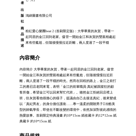
者
出
版
鴻緯圖書有限公司
社
商
粉紅愛心樂團beat 2 (首刷限定版)：大學畢業的灰賀，帶著一
品
起同居的金江回到老家。儘管一開始金江和灰賀的雙親相處起
描
來有些尷尬，但隨後慢慢拉近距離，兩人度過了一段平穩
述
內容簡介
內容簡介 大學畢業的灰賀，帶著一起同居的金江回到老家。儘管
一開始金江和灰賀的雙親相處起來有些尷尬，但隨後慢慢拉近距
離，兩人度過了一段平穩的時光。然而在回程的路上，金江之前打
工的應召店老闆來電，表明「金江的前輩職員‧真紀被跟蹤狂的顧
客所傷，希望金江可以回來幫忙代班」。雖然金江拒絕回店裡上
班，但灰賀看他很擔心的樣子，提議由自己去接送真紀，後來變成
以「真紀男友」的身分擔任護衛……專一溫柔的開朗男子冷酷美
型的帥氣學長，即使在不斷改變的環境中，依然加深對彼此感情的
熱愛故事。首刷限定特典漫畫 約10*15cm 紙收藏卡 約12*12cm 紙
典藏卡 約10*15cm 紙
商品規格