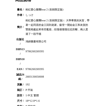
書名 /
粉紅愛心樂團beat 2 (首刷限定版)
作者 /
しっけ
粉紅愛心樂團beat 2 (首刷限定版)：大學畢業的灰賀，帶
著一起同居的金江回到老家。儘管一開始金江和灰賀的
簡介 /
雙親相處起來有些尷尬，但隨後慢慢拉近距離，兩人度
過了一段平穩
出版社
鴻緯圖書有限公司
/
ISBN13
9786260269395
/
ISBN10
/
EAN /
9786260269395
誠品26
2683130050008
碼 /
頁數 /
192
裝訂 /
P:平裝
語言 /
1:中文 繁體
尺寸 /
18*12.8*1.6