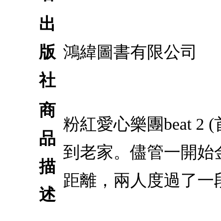
出
版
鴻緯圖書有限公司
社
商
粉紅愛心樂團beat 
品
到老家。儘管一開始
描
距離，兩人度過了一
述