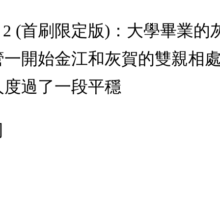
t 2 (首刷限定版)：大學畢
管一開始金江和灰賀的雙親相
人度過了一段平穩
司