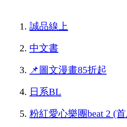
誠品線上
中文書
📌圖文漫畫85折起
日系BL
粉紅愛心樂團beat 2 (