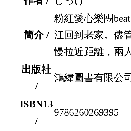
作者 /
しっけ
粉紅愛心樂團bea
簡介 /
江回到老家。儘
慢拉近距離，兩
出版社
鴻緯圖書有限公
/
ISBN13
9786260269395
/