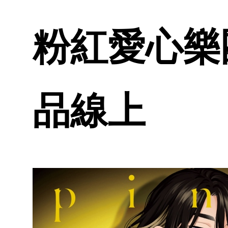
粉紅愛心樂團b
品線上