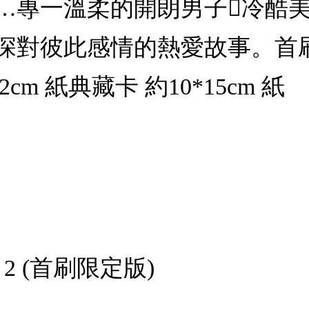
…專一溫柔的開朗男子冷酷
深對彼此感情的熱愛故事。首刷
12cm 紙典藏卡 約10*15cm 紙
 2 (首刷限定版)