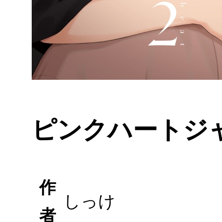
ピンクハートジャム
作
しっけ
者