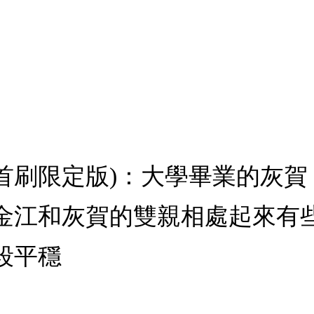
2 (首刷限定版)：大學畢業的
金江和灰賀的雙親相處起來有
段平穩