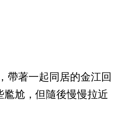
灰賀，帶著一起同居的金江回
些尷尬，但隨後慢慢拉近