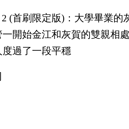
t 2 (首刷限定版)：大學畢
管一開始金江和灰賀的雙親相
人度過了一段平穩
司