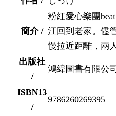
作者 /
しっけ
粉紅愛心樂團bea
簡介 /
江回到老家。儘
慢拉近距離，兩
出版社
鴻緯圖書有限公
/
ISBN13
9786260269395
/