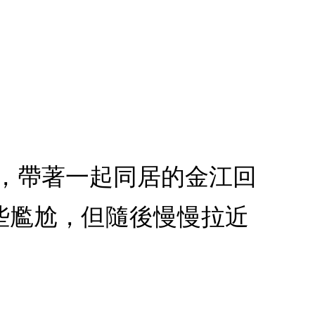
灰賀，帶著一起同居的金江回
些尷尬，但隨後慢慢拉近