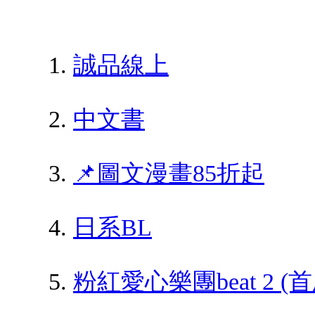
誠品線上
中文書
📌圖文漫畫85折起
日系BL
粉紅愛心樂團beat 2 (