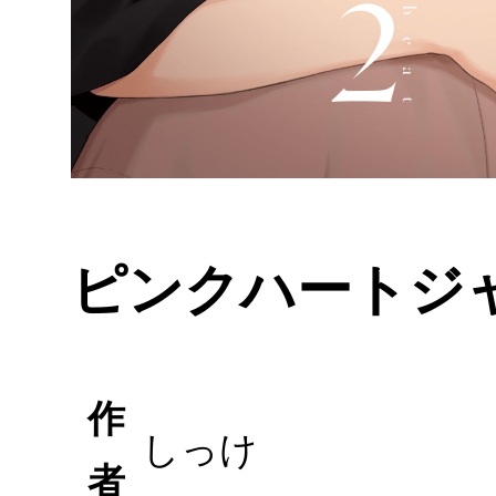
ピンクハートジャム
作
しっけ
者