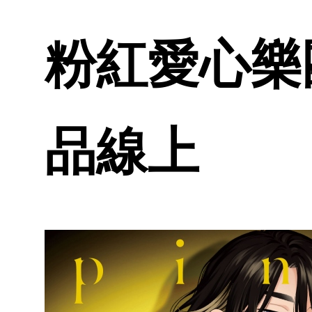
粉紅愛心樂團b
品線上