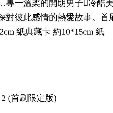
…專一溫柔的開朗男子冷酷
深對彼此感情的熱愛故事。首刷
12cm 紙典藏卡 約10*15cm 紙
 2 (首刷限定版)