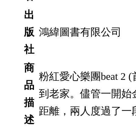
出
版
鴻緯圖書有限公司
社
商
粉紅愛心樂團beat 
品
到老家。儘管一開始
描
距離，兩人度過了一
述