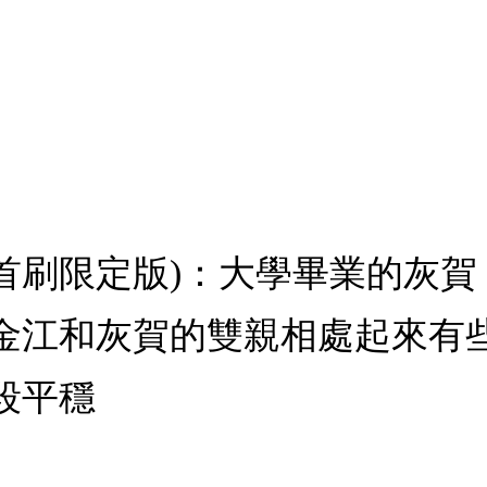
2 (首刷限定版)：大學畢業的
金江和灰賀的雙親相處起來有
段平穩