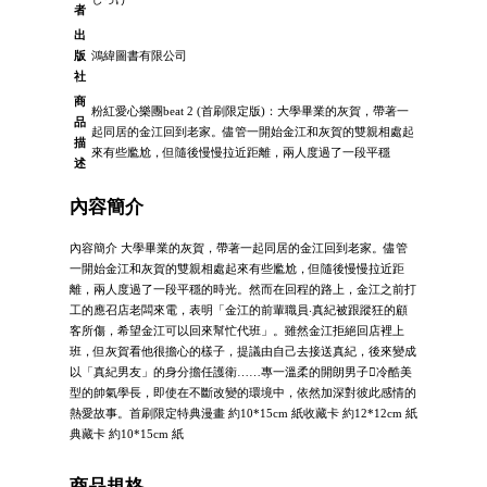
者
出
版
鴻緯圖書有限公司
社
商
粉紅愛心樂團beat 2 (首刷限定版)：大學畢業的灰賀，帶著一
品
起同居的金江回到老家。儘管一開始金江和灰賀的雙親相處起
描
來有些尷尬，但隨後慢慢拉近距離，兩人度過了一段平穩
述
內容簡介
內容簡介 大學畢業的灰賀，帶著一起同居的金江回到老家。儘管
一開始金江和灰賀的雙親相處起來有些尷尬，但隨後慢慢拉近距
離，兩人度過了一段平穩的時光。然而在回程的路上，金江之前打
工的應召店老闆來電，表明「金江的前輩職員‧真紀被跟蹤狂的顧
客所傷，希望金江可以回來幫忙代班」。雖然金江拒絕回店裡上
班，但灰賀看他很擔心的樣子，提議由自己去接送真紀，後來變成
以「真紀男友」的身分擔任護衛……專一溫柔的開朗男子冷酷美
型的帥氣學長，即使在不斷改變的環境中，依然加深對彼此感情的
熱愛故事。首刷限定特典漫畫 約10*15cm 紙收藏卡 約12*12cm 紙
典藏卡 約10*15cm 紙
商品規格