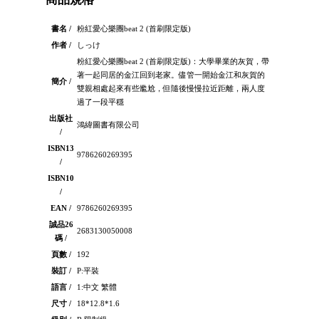
書名 /
粉紅愛心樂團beat 2 (首刷限定版)
作者 /
しっけ
粉紅愛心樂團beat 2 (首刷限定版)：大學畢業的灰賀，帶
著一起同居的金江回到老家。儘管一開始金江和灰賀的
簡介 /
雙親相處起來有些尷尬，但隨後慢慢拉近距離，兩人度
過了一段平穩
出版社
鴻緯圖書有限公司
/
ISBN13
9786260269395
/
ISBN10
/
EAN /
9786260269395
誠品26
2683130050008
碼 /
頁數 /
192
裝訂 /
P:平裝
語言 /
1:中文 繁體
尺寸 /
18*12.8*1.6