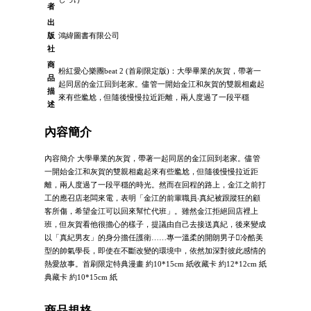
者
出
版
鴻緯圖書有限公司
社
商
粉紅愛心樂團beat 2 (首刷限定版)：大學畢業的灰賀，帶著一
品
起同居的金江回到老家。儘管一開始金江和灰賀的雙親相處起
描
來有些尷尬，但隨後慢慢拉近距離，兩人度過了一段平穩
述
內容簡介
內容簡介 大學畢業的灰賀，帶著一起同居的金江回到老家。儘管
一開始金江和灰賀的雙親相處起來有些尷尬，但隨後慢慢拉近距
離，兩人度過了一段平穩的時光。然而在回程的路上，金江之前打
工的應召店老闆來電，表明「金江的前輩職員‧真紀被跟蹤狂的顧
客所傷，希望金江可以回來幫忙代班」。雖然金江拒絕回店裡上
班，但灰賀看他很擔心的樣子，提議由自己去接送真紀，後來變成
以「真紀男友」的身分擔任護衛……專一溫柔的開朗男子冷酷美
型的帥氣學長，即使在不斷改變的環境中，依然加深對彼此感情的
熱愛故事。首刷限定特典漫畫 約10*15cm 紙收藏卡 約12*12cm 紙
典藏卡 約10*15cm 紙
商品規格