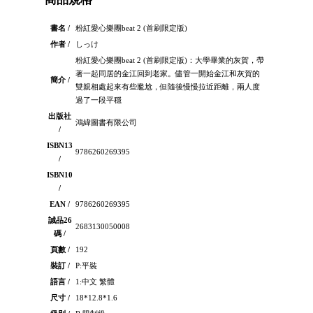
書名 /
粉紅愛心樂團beat 2 (首刷限定版)
作者 /
しっけ
粉紅愛心樂團beat 2 (首刷限定版)：大學畢業的灰賀，帶
著一起同居的金江回到老家。儘管一開始金江和灰賀的
簡介 /
雙親相處起來有些尷尬，但隨後慢慢拉近距離，兩人度
過了一段平穩
出版社
鴻緯圖書有限公司
/
ISBN13
9786260269395
/
ISBN10
/
EAN /
9786260269395
誠品26
2683130050008
碼 /
頁數 /
192
裝訂 /
P:平裝
語言 /
1:中文 繁體
尺寸 /
18*12.8*1.6