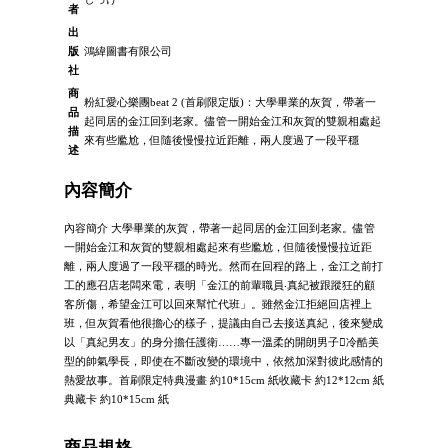
者
出
版
鴻緯圖書有限公司
社
商
粉紅愛心樂團beat 2 (首刷限定版)：大學畢業的灰賀，帶著一
品
起同居的金江回到老家。儘管一開始金江和灰賀的雙親相處起
描
來有些尷尬，但隨後慢慢拉近距離，兩人度過了一段平穩
述
內容簡介
內容簡介 大學畢業的灰賀，帶著一起同居的金江回到老家。儘管
一開始金江和灰賀的雙親相處起來有些尷尬，但隨後慢慢拉近距
離，兩人度過了一段平穩的時光。然而在回程的路上，金江之前打
工的應召店老闆來電，表明「金江的前輩職員‧真紀被跟蹤狂的顧
客所傷，希望金江可以回來幫忙代班」。雖然金江拒絕回店裡上
班，但灰賀看他很擔心的樣子，提議由自己去接送真紀，後來變成
以「真紀男友」的身分擔任護衛……專一溫柔的開朗男子冷酷美
型的帥氣學長，即使在不斷改變的環境中，依然加深對彼此感情的
熱愛故事。首刷限定特典漫畫 約10*15cm 紙收藏卡 約12*12cm 紙
典藏卡 約10*15cm 紙
商品規格