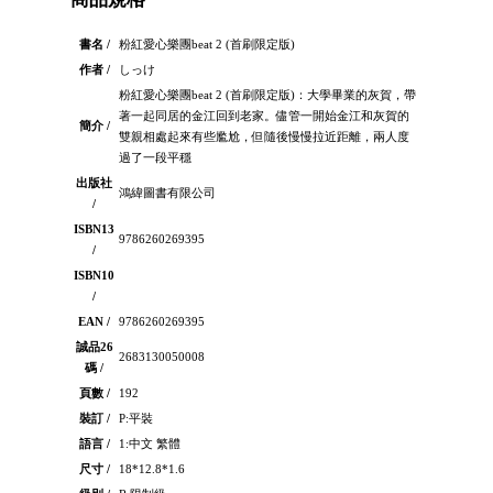
書名 /
粉紅愛心樂團beat 2 (首刷限定版)
作者 /
しっけ
粉紅愛心樂團beat 2 (首刷限定版)：大學畢業的灰賀，帶
著一起同居的金江回到老家。儘管一開始金江和灰賀的
簡介 /
雙親相處起來有些尷尬，但隨後慢慢拉近距離，兩人度
過了一段平穩
出版社
鴻緯圖書有限公司
/
ISBN13
9786260269395
/
ISBN10
/
EAN /
9786260269395
誠品26
2683130050008
碼 /
頁數 /
192
裝訂 /
P:平裝
語言 /
1:中文 繁體
尺寸 /
18*12.8*1.6